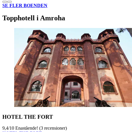
SE FLER BOENDEN
Topphotell i Amroha
HOTEL THE FORT
9,4
/
10
Enastående! (3 recensioner)