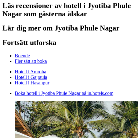
Läs recensioner av hotell i Jyotiba Phule
Nagar som gästerna älskar
Lär dig mer om Jyotiba Phule Nagar
Fortsätt utforska
Boende
Fler sätt att boka
Hotell i Amroha
Hotell i Gajraula
Hotell i Hasanpur
Boka hotell i Jyotiba Phule Nagar på in.hotels.com