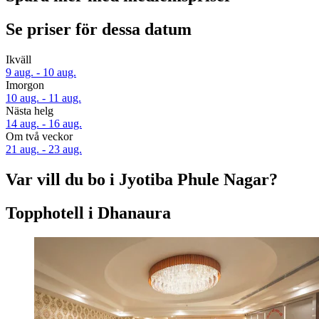
Se priser för dessa datum
Ikväll
9 aug. - 10 aug.
Imorgon
10 aug. - 11 aug.
Nästa helg
14 aug. - 16 aug.
Om två veckor
21 aug. - 23 aug.
Var vill du bo i Jyotiba Phule Nagar?
Topphotell i Dhanaura