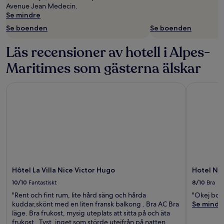
Avenue Jean Medecin.
Se mindre
Se boenden
Se boenden
Läs recensioner av hotell i Alpes-
Maritimes som gästerna älskar
Hôtel La Villa Nice Victor Hugo
Hotel Nice
Hôtel La Villa Nice Victor Hugo
Hotel Nic
10/10
Fantastiskt
8/10
Bra
"Rent och fint rum, lite hård säng och hårda
"Okej boe
kuddar,skönt med en liten fransk balkong . Bra AC Bra
Se mindr
läge. Bra frukost, mysig uteplats att sitta på och äta
frukost . Tyst ,inget som störde uteifrån på natten.