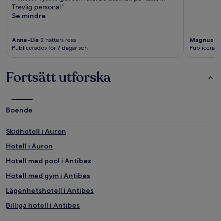
Trevlig personal."
Se mindre
Anne-Lie
2 nätters resa
Magnus
2 
Publicerades för 7 dagar sen
Publicerade
Fortsätt utforska
Boende
Skidhotell i Auron
Hotell i Auron
Hotell med pool i Antibes
Hotell med gym i Antibes
Lägenhetshotell i Antibes
Billiga hotell i Antibes
Boutiquehotell i Antibes