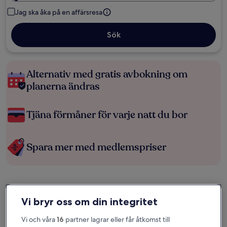
Jag ska åka på en affärsresa
Sök
Alternativ med gratis avbokning om
planerna ändras
Tjäna förmåner för varje natt du bor
Spara mer med medlemspriser
Se priser för dessa datum
Vi bryr oss om din integritet
Ikväll
Imorgon
6 aug. - 7 aug.
7 aug. - 8 aug.
Vi och våra
16
partner lagrar eller får åtkomst till