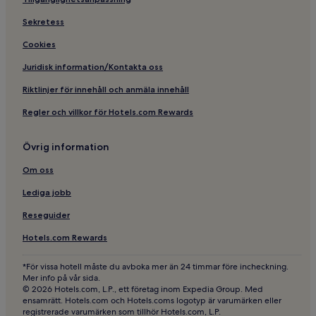
Hotell i Cap d'Ail
Hotell med pool i Cannes
Sekretess
Hotell med parkering i Cannes
Cookies
Hotell med gym i Cannes
Juridisk information/Kontakta oss
Vandrarhem i Cannes
Riktlinjer för innehåll och anmäla innehåll
Lägenhetshotell i Cannes
Regler och villkor för Hotels.com Rewards
B&B i Cannes
Övrig information
Billiga hotell i Cannes
Lyxhotell i Cannes
Om oss
2-Stjärniga hotell i Cannes
Lediga jobb
5-Stjärniga hotell i Cannes
Reseguider
Affärshotell i Cannes
Hotels.com Rewards
Strandhotell i Cannes
*För vissa hotell måste du avboka mer än 24 timmar före incheckning.
Familjehotell i Cannes
Mer info på vår sida.
© 2026 Hotels.com, L.P., ett företag inom Expedia Group. Med
Golfhotell i Cannes
ensamrätt. Hotels.com och Hotels.coms logotyp är varumärken eller
registrerade varumärken som tillhör Hotels.com, L.P.