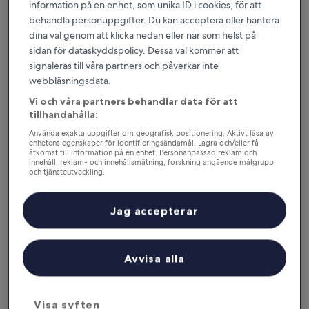
information på en enhet, som unika ID i cookies, för att
Till helgen
Nästa helg
behandla personuppgifter. Du kan acceptera eller hantera
7 aug. - 9 aug.
14 aug. - 16 aug.
dina val genom att klicka nedan eller när som helst på
Var vill du bo i Alpes-
sidan för dataskyddspolicy. Dessa val kommer att
signaleras till våra partners och påverkar inte
Maritimes?
webbläsningsdata.
Familjehotell – populära
Vi och våra partners behandlar data för att
tillhandahålla:
alternativ i Nice (med närområde)
Använda exakta uppgifter om geografisk positionering. Aktivt läsa av
enhetens egenskaper för identifieringsändamål. Lagra och/eller få
Hôtel Vacances Bleues Le Royal
Hotel Bea
åtkomst till information på en enhet. Personanpassad reklam och
innehåll, reklam- och innehållsmätning, forskning angående målgrupp
och tjänsteutveckling.
Lista över partner (leverantörer)
Jag accepterar
Avvisa alla
Hôtel Vacances Bleues Le Royal
Hotel 
3
4
out
out
Centrala Nice
‐
0,7 km från centrum
Centrala 
Visa syften