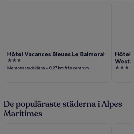
Hôtel Vacances Bleues Le Balmoral
Hôtel Vac
Hôtel Vacances Bleues Le Balmoral
Hôtel 
3
Westm
out
3
Mentons stadskärna
‐
0,27 km från centrum
of
out
5
of
5
De populäraste städerna i Alpes-
Maritimes
Cannes
Antibes