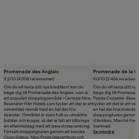
Promenade des Anglais
Promenade de la Cr
9.2/10 (4 508 recensioner)
9.0/10 (2 436 recension
Om du vill testa ditt nya kreditkort kan du
Om du vill testa ditt ny
bege dig till Promenade des Anglais, som är
bege dig till Promenade 
ett populärt shoppingområde i Centrala Nice.
Pointe Croisette. Resen
Resenärer från Hotels.com tycker att det är ett
tycker att det är ett v
romantiskt resmål med en hel del fina
en hel del fina stränder.
stränder. Området är även fullt av utmärkta
shoppingturen genom a
butiker och krogar, så det är lätt att tillbringa
d'Antibes, Marché Forv
en eftermiddag med att bara strosa omkring.
marknad.
Fortsätt shoppingturen genom att besöka
Se mindre
Cours Saleya, Nice Étoile köpcentrum och