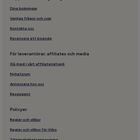
Dina bokningar
Strandhotell i Menton
Familjehotell i Menton
Vanliga frågor och svar
Hotell i Menton
Kontakta oss
Familjehotell i Roquebrune-Cap-Martin
Recensera ett boende
Hotell i Roquebrune-Cap-Martin
För leverantörer, affiliates och media
Lägenhetshotell i Mandelieu-La-Napoule
Gå med i vårt affiliatenätverk
3-Stjärniga hotell i Mandelieu-La-Napoule
Nyhetsrum
4-Stjärniga hotell i Mandelieu-La-Napoule
Hotell i Mandelieu-La-Napoule
Annonsera hos oss
Hotell med pool i Saint-Jean-Cap-Ferrat
Reseagent
Familjehotell i Saint-Jean-Cap-Ferrat
Policyer
Hotell i Saint-Jean-Cap-Ferrat
Regler och villkor
Hotell i Valbonne
Regler och villkor för Vrbo
Hotell med pool i Cap d'Ail
Tillgänglighetsanpassning