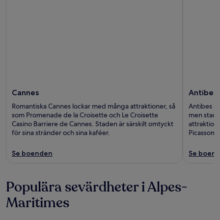
Cannes
Antibes
Romantiska Cannes lockar med många attraktioner, så
Antibes är
som Promenade de la Croisette och Le Croisette
men stade
Casino Barriere de Cannes. Staden är särskilt omtyckt
attraktio
för sina stränder och sina kaféer.
Picassomu
Se boenden
Se boen
Populära sevärdheter i Alpes-
Maritimes