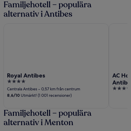
Familjehotell – populära
alternativ i Antibes
Royal Antibes
AC Hotel b
Royal Antibes
AC Hot
4
Antibe
out
4
Centrala Antibes
‐
0,57 km från centrum
of
out
8,6
/
10
Utmärkt! (1 001 recensioner)
5
of
5
Familjehotell – populära
alternativ i Menton