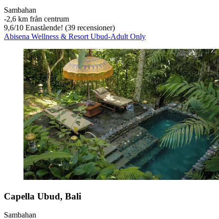
Sambahan
‐
2,6 km från centrum
9,6
/
10
Enastående! (39 recensioner)
Abisena Wellness & Resort Ubud-Adult Only
Capella Ubud, Bali
Sambahan