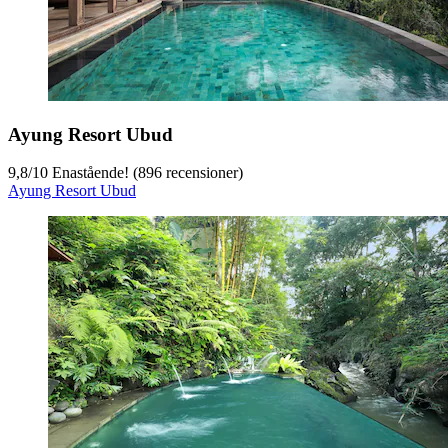
Ayung Resort Ubud
9,8
/
10
Enastående! (896 recensioner)
Ayung Resort Ubud