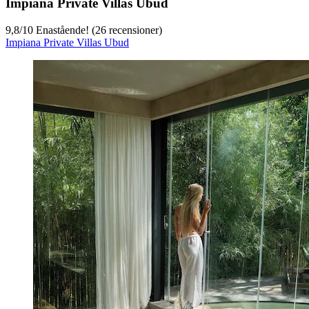
Impiana Private Villas Ubud
9,8
/
10
Enastående! (26 recensioner)
Impiana Private Villas Ubud