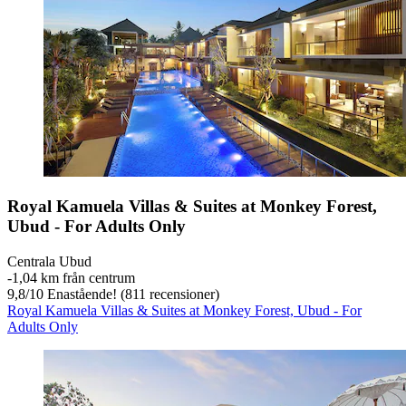
Royal Kamuela Villas & Suites at Monkey Forest,
Ubud - For Adults Only
Centrala Ubud
‐
1,04 km från centrum
9,8
/
10
Enastående! (811 recensioner)
Royal Kamuela Villas & Suites at Monkey Forest, Ubud - For
Adults Only