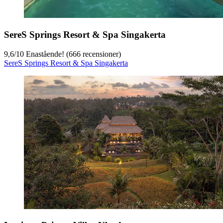
SereS Springs Resort & Spa Singakerta
9,6
/
10
Enastående! (666 recensioner)
SereS Springs Resort & Spa Singakerta