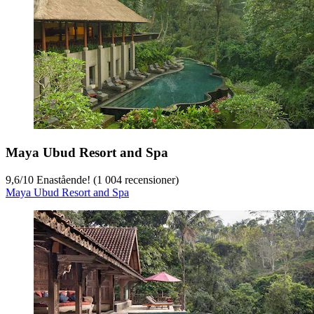
Maya Ubud Resort and Spa
9,6
/
10
Enastående! (1 004 recensioner)
Maya Ubud Resort and Spa