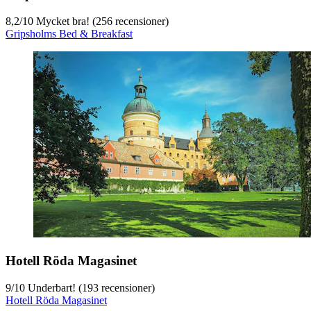
8,2
/
10
Mycket bra! (256 recensioner)
Gripsholms Bed & Breakfast
Hotell Röda Magasinet
9
/
10
Underbart! (193 recensioner)
Hotell Röda Magasinet