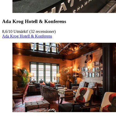
Ada Krog Hotell & Konferens
8,6
/
10
Utmärkt! (32 recensioner)
Ada Krog Hotell & Konferens