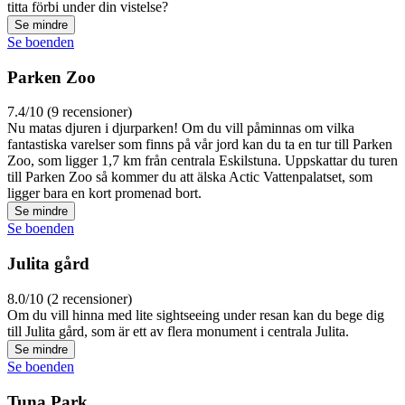
titta förbi under din vistelse?
Se mindre
Se boenden
Parken Zoo
7.4/10 (9 recensioner)
Nu matas djuren i djurparken! Om du vill påminnas om vilka
fantastiska varelser som finns på vår jord kan du ta en tur till Parken
Zoo, som ligger 1,7 km från centrala Eskilstuna. Uppskattar du turen
till Parken Zoo så kommer du att älska Actic Vattenpalatset, som
ligger bara en kort promenad bort.
Se mindre
Se boenden
Julita gård
8.0/10 (2 recensioner)
Om du vill hinna med lite sightseeing under resan kan du bege dig
till Julita gård, som är ett av flera monument i centrala Julita.
Se mindre
Se boenden
Tuna Park