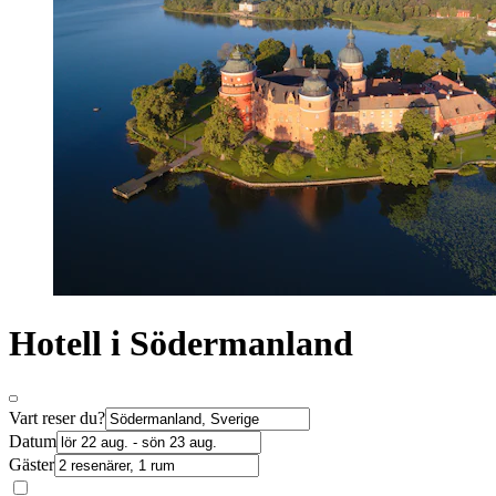
Hotell i Södermanland
Vart reser du?
Datum
Gäster