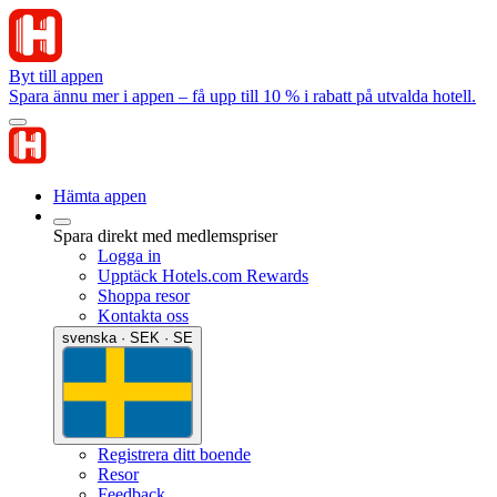
Byt till appen
Spara ännu mer i appen – få upp till 10 % i rabatt på utvalda hotell.
Hämta appen
Spara direkt med medlemspriser
Logga in
Upptäck Hotels.com Rewards
Shoppa resor
Kontakta oss
svenska · SEK · SE
Registrera ditt boende
Resor
Feedback