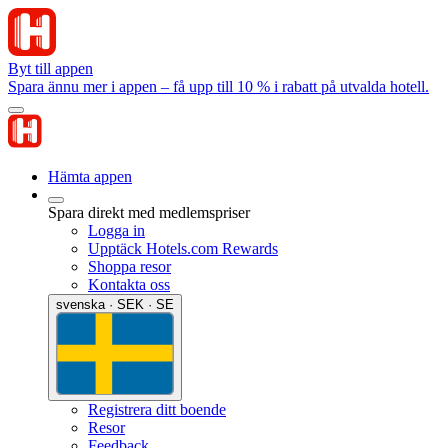
Byt till appen
Spara ännu mer i appen – få upp till 10 % i rabatt på utvalda hotell.
Hämta appen
Spara direkt med medlemspriser
Logga in
Upptäck Hotels.com Rewards
Shoppa resor
Kontakta oss
svenska · SEK · SE
Registrera ditt boende
Resor
Feedback