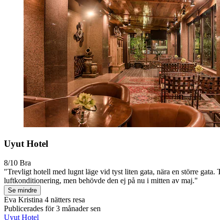
Uyut Hotel
8/10
Bra
"Trevligt hotell med lugnt läge vid tyst liten gata, nära en större ga
luftkonditionering, men behövde den ej på nu i mitten av maj."
Se mindre
Eva Kristina
4 nätters resa
Publicerades för 3 månader sen
Uyut Hotel