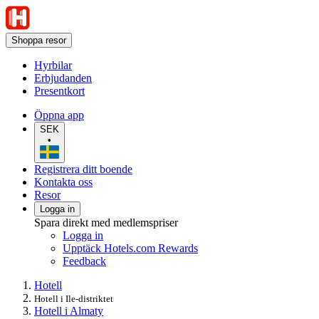
Shoppa resor
Hyrbilar
Erbjudanden
Presentkort
Öppna app
SEK
•
Registrera ditt boende
Kontakta oss
Resor
Logga in
Spara direkt med medlemspriser
Logga in
Upptäck Hotels.com Rewards
Feedback
Hotell
Hotell i Ile-distriktet
Hotell i Almaty