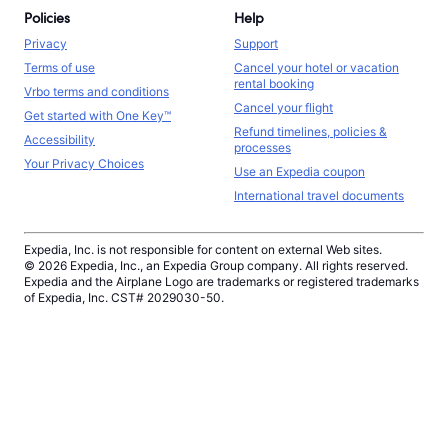
Policies
Help
Privacy
Support
Terms of use
Cancel your hotel or vacation
rental booking
Vrbo terms and conditions
Cancel your flight
Get started with One Key™
Refund timelines, policies &
Accessibility
processes
Your Privacy Choices
Use an Expedia coupon
International travel documents
Expedia, Inc. is not responsible for content on external Web sites.
© 2026 Expedia, Inc., an Expedia Group company. All rights reserved.
Expedia and the Airplane Logo are trademarks or registered trademarks
of Expedia, Inc. CST# 2029030-50.