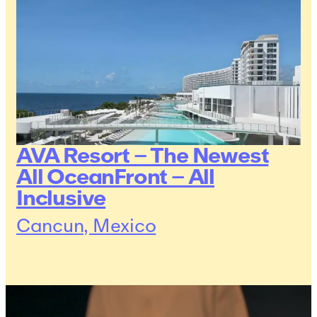
AVA Resort – The Newest
All OceanFront – All
Inclusive
Cancun, Mexico