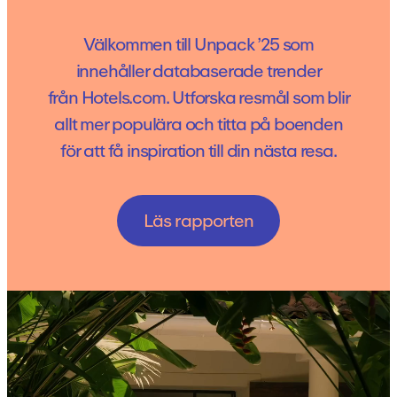
Välkommen till Unpack ’25 som
innehåller databaserade trender
från Hotels.com. Utforska resmål som blir
allt mer populära och titta på boenden
för att få inspiration till din nästa resa.
Läs rapporten