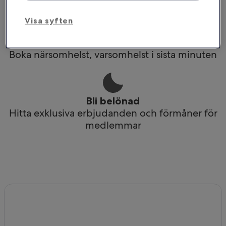
Visa syften
Planera resor direkt i mobilen
Boka närsomhelst, varsomhelst i sista minuten
Bli belönad
Hitta exklusiva erbjudanden och förmåner för
medlemmar