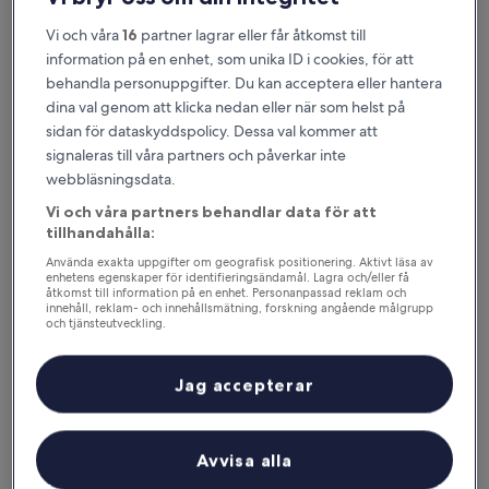
Vi och våra
16
partner lagrar eller får åtkomst till
information på en enhet, som unika ID i cookies, för att
behandla personuppgifter. Du kan acceptera eller hantera
dina val genom att klicka nedan eller när som helst på
sidan för dataskyddspolicy. Dessa val kommer att
signaleras till våra partners och påverkar inte
webbläsningsdata.
Vi och våra partners behandlar data för att
Anledningar att hämta vår app
tillhandahålla:
Använda exakta uppgifter om geografisk positionering. Aktivt läsa av
enhetens egenskaper för identifieringsändamål. Lagra och/eller få
åtkomst till information på en enhet. Personanpassad reklam och
innehåll, reklam- och innehållsmätning, forskning angående målgrupp
Spara ännu mer
och tjänsteutveckling.
Lista över partner (leverantörer)
Få rabatt på utvalda hotell
Jag accepterar
Håll dig informerad
Avvisa alla
Få enkel tillgång till din resplan utan wi-fi