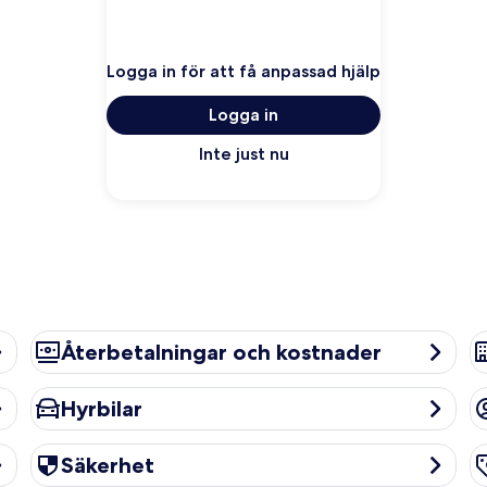
Logga in för att få anpassad hjälp
Logga in
Inte just nu
Återbetalningar och kostnader
B
Återbetalningar och kostnader
Hyrbilar
K
Hyrbilar
Säkerhet
Bo
Säkerhet