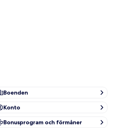
oenden
Boenden
onto
Konto
nusprogram och förmåner
Bonusprogram och förmåner