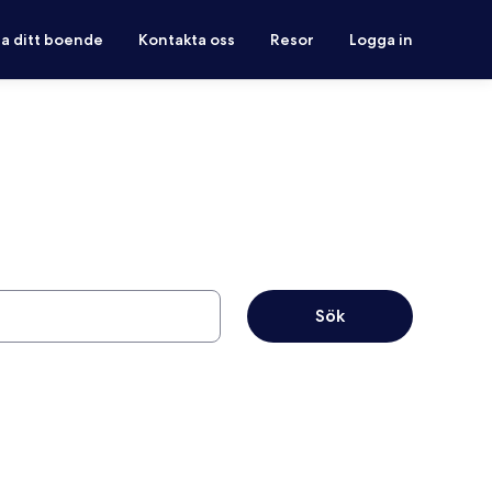
ra ditt boende
Kontakta oss
Resor
Logga in
Sök