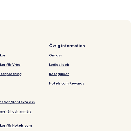
Övrig information
lkor
Om oss
lkor för Vrbo
Lediga jobb
etsanpassning
Reseguider
Hotels.com Rewards
rmation/Kontakta oss
 innehåll och anmäla
llkor för Hotels.com