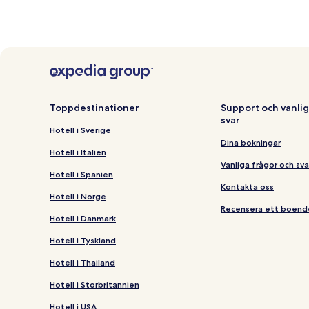
Toppdestinationer
Support och vanlig
svar
Hotell i Sverige
Dina bokningar
Hotell i Italien
Vanliga frågor och sva
Hotell i Spanien
Kontakta oss
Hotell i Norge
Recensera ett boend
Hotell i Danmark
Hotell i Tyskland
Hotell i Thailand
Hotell i Storbritannien
Hotell i USA