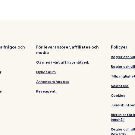
a frågor och
För leverantörer, affiliates och
Policyer
media
Regler och vil
Gå med i vårt affiliatenätverk
Regler och vil
r
Nyhetsrum
Tillgängligh
Annonsera hos oss
Sekretess
e
Reseagent
Cookies
Juridisk info
Riktlinjer för
innehåll
Regler och vi
Rewards