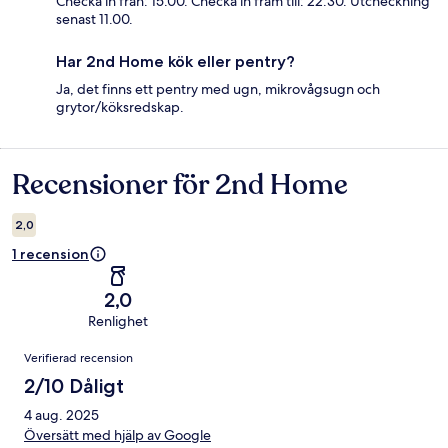
Checka in från: 15.00. Checka in fram till: 22.30. Utcheckning
senast 11.00.
Har 2nd Home kök eller pentry?
Ja, det finns ett pentry med ugn, mikrovågsugn och
grytor/köksredskap.
Recensioner för 2nd Home
Recensioner
2,0
1 recension
2,0
Renlighet
Recensioner
Verifierad recension
2/10 Dåligt
4 aug. 2025
Översätt med hjälp av Google