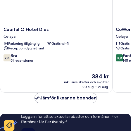
Capital
CoWork
Capital O Hotel Diez
CoWor
O
Hotel
Celaya
Celaya
Hotel
Campes
Parkering tillgänglig
Gratis wi-fi
Gratis 
Diez
Celaya
Reception dygnet runt
Gratis 
Celaya
7.8
8.8
Bra
Fant
7,8
8,8
av
av
61 recensioner
145 
10,
10,
Bra,
Fantastis
Priset
384 kr
61 recensioner
145 rece
är
inklusive skatter och avgifter
384 kr
20 aug. – 21 aug.
Jämför liknande boenden
Logga in för att se aktuella rabatter och förmåner. Fler
förmåner för fler äventyr!