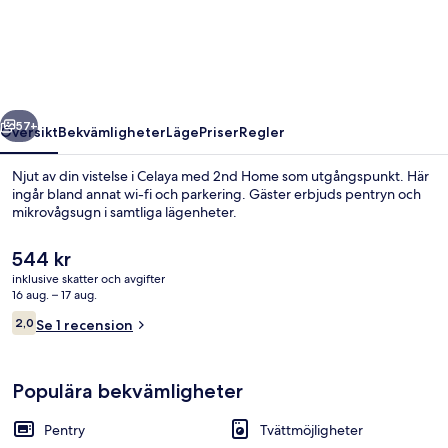
regående
Nästa
57+
Översikt
Bekvämligheter
Läge
Priser
Regler
Njut av din vistelse i Celaya med 2nd Home som utgångspunkt. Här
ingår bland annat wi-fi och parkering. Gäster erbjuds pentryn och
mikrovågsugn i samtliga lägenheter.
Det
544 kr
nuvarande
inklusive skatter och avgifter
priset
16 aug. – 17 aug.
är
Recensioner
2,0
Se 1 recension
544 kr
2,0 av 10,
Lägenhet | Interiör
Populära bekvämligheter
Pentry
Tvättmöjligheter