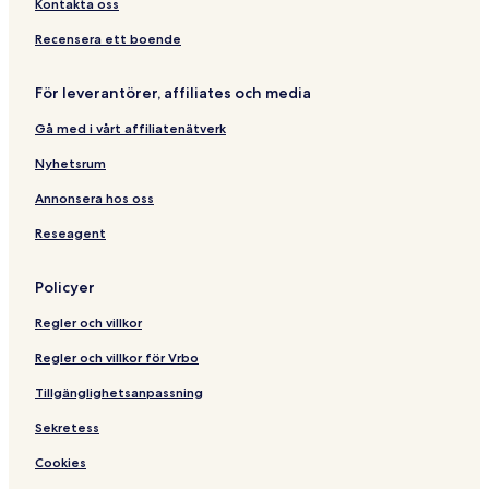
c
a
e
I
C
Kontakta oss
o
b
H
l
y
G
a
Recensera ett boende
I
s
H
s
För leverantörer, affiliates och media
G
C
e
Gå med i vårt affiliatenätverk
l
a
Nyhetsrum
y
a
Annonsera hos oss
Reseagent
Policyer
Regler och villkor
Regler och villkor för Vrbo
Tillgänglighetsanpassning
Sekretess
Cookies