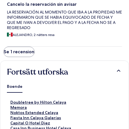
Cancelo la reservación sin avisar
LA RESERVACIÓN AL MOMENTO QUE IBA A LA PROPIEDAD ME
INFORMARON QUE SE HABIA EQUIVOCADO DE FECHA Y
QUE ME IVAN A DEVOLVER EL PAGO Y A LA FECHA NO SE A
REGRESADO
ALEJANDRO, 2 nätters resa
Se 1 recension
Fortsätt utforska
Boende
L
Doubletree by Hilton Celaya
ä
L
Memora
n
ä
L
Noktos Extended Celaya
k
n
ä
L
Fiesta Inn Celaya Galerías
t
k
n
ä
L
Capital O Hotel Diez
i
t
k
n
ä
L
Casa Inn Business Hotel Celaya