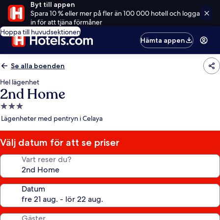
Byt till appen
Spara 10 % eller mer på fler än 100 000 hotell och logga
in för att tjäna förmåner
Hoppa till huvudsektionen
Hämta appen
Se alla boenden
Hel lägenhet
2nd Home
3.0-
stjärnigt
Lägenheter med pentryn i Celaya
boende
Välj datum för att se priser
Vart reser du?
Datum
Gäster