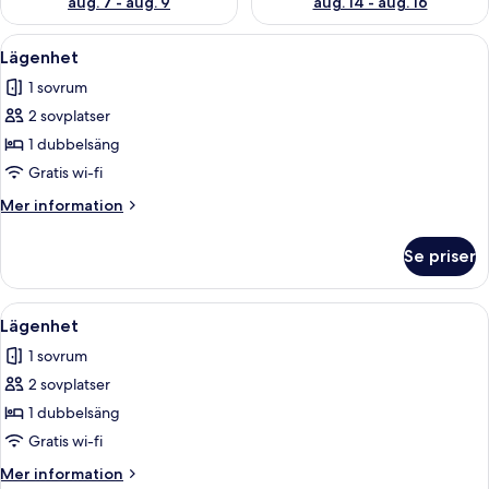
aug. 7 - aug. 9
aug. 14 - aug. 16
Öppna
Ett modernt sovrum med en säng, en v
26
Lägenhet
alla
1 sovrum
foton
2 sovplatser
för
Lägenhet
1 dubbelsäng
Gratis wi-fi
Mer
Mer information
information
om
Se priser
Lägenhet
Öppna
Ett modernt sovrum med en säng, ett
22
Lägenhet
alla
1 sovrum
foton
2 sovplatser
för
Lägenhet
1 dubbelsäng
Gratis wi-fi
Mer
Mer information