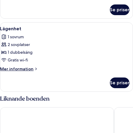
information
om
Se priser
Lägenhet
Öppna
Ett modernt sovrum med en säng, ett
14
Lägenhet
alla
1 sovrum
foton
2 sovplatser
för
Lägenhet
1 dubbelsäng
Gratis wi-fi
Mer
Mer information
information
om
Se priser
Lägenhet
Liknande boenden
Capital O Hotel Diez
CoWork 