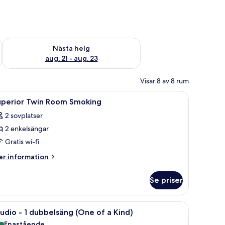
är helgen aug. 14 - aug. 16
Kontrollera tillgängligheten för nästa helg aug. 21 - aug. 23
Nästa helg
aug. 21 - aug. 23
Visar 8 av 8 rum
t-TV, ett nattduksbord och en garderob.
ppna
Ett hotellrum med två sängar, ett skrivbord,
1
uperior Twin Room Smoking
la
2 sovplatser
oton
2 enkelsängar
ör
uperior
Gratis wi-fi
win
er
r information
oom
formation
m
moking
Se priser
perior
in
oom
rivbord och en stol.
ppna
Ett modernt hotellrum med en säng, ett skrivb
6
oking
udio - 1 dubbelsäng (One of a Kind)
la
Enastående