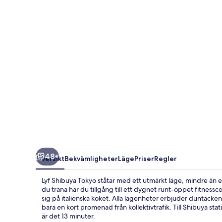
48+
Översikt
Bekvämligheter
Läge
Priser
Regler
Lyf Shibuya Tokyo ståtar med ett utmärkt läge, mindre än 
du träna har du tillgång till ett dygnet runt-öppet fitness
sig på italienska köket. Alla lägenheter erbjuder duntäcken 
bara en kort promenad från kollektivtrafik. Till Shibuya stat
är det 13 minuter.