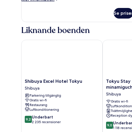
(Side
information
by
om
Se prise
Studio
Side)
-
2
Liknande boenden
enkelsängar
(Side
by
Shibuya Excel Hotel Tokyu
Tokyu Stay S
Side)
Shibuya
Tokyu
Shibuya Excel Hotel Tokyu
Tokyu Stay 
Excel
Stay
minamiguch
Shibuya
Hotel
Shibuya
Shibuya
Parkering tillgänglig
Tokyu
Shin-
Gratis wi-fi
Shibuya
minamiguchi
Gratis wi-fi
Restaurang
Luftkonditio
Shibuya
Luftkonditionering
Tvättmöjlighe
Reception dy
9.2
Underbart
9,2
av
2 235 recensioner
9.0
Underbar
9,0
10,
av
1 118 recens