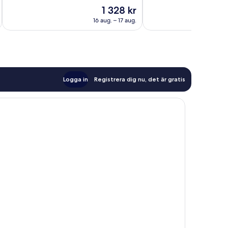
Underbart,
Underbart,
Priset
1 328 kr
1 390 recensioner
1 492 recensioner
är
16 aug. – 17 aug.
1 328 kr
Logga in
Registrera dig nu, det är gratis