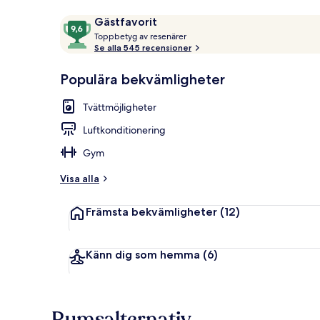
Recensioner
9,6
Gästfavorit
T
av
Toppbetyg av resenärer
o
Se alla 545 recensioner
10,
Boendets in
p
Gästfavorit
p
Populära bekvämligheter
b
e
Tvättmöjligheter
t
y
Luftkonditionering
g
Gym
a
v
Visa alla
r
Främsta bekvämligheter
(12)
e
s
e
n
Känn dig som hemma
(6)
ä
r
e
r
Rumsalternativ