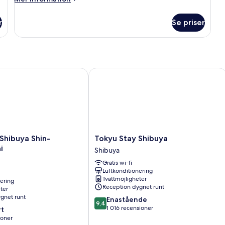
(Two
information
of
om
r
Se priser
Rum
a
-
Kind)
2
sovrum
(Two
of
hibuya Shin-minamiguchi
Tokyu Stay Shibuya
a
Kind)
Tokyu
Shibuya Shin-
Tokyu Stay Shibuya
Stay
i
Shibuya
Shibuya
Gratis wi-fi
Shibuya
Luftkonditionering
Tvättmöjligheter
nering
Reception dygnet runt
ter
gnet runt
9.4
Enastående
9,4
av
1 016 recensioner
t
10,
ioner