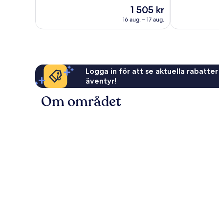
Underbart,
10,
Priset
1 505 kr
2 235 recensioner
Underbart,
är
1 118 recensio
16 aug. – 17 aug.
1 505 kr
Logga in för att se aktuella rabatter
äventyr!
Om området