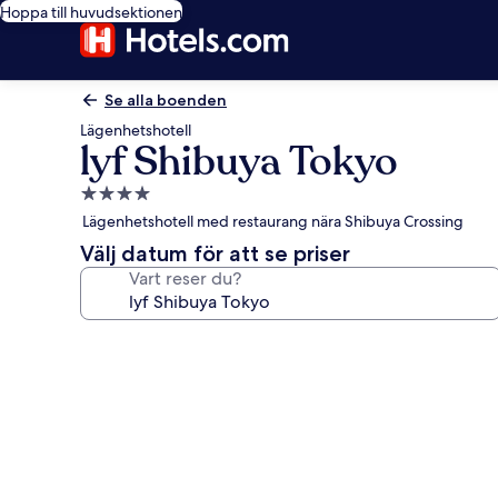
Hoppa till huvudsektionen
Se alla boenden
Lägenhetshotell
lyf Shibuya Tokyo
4.0-
stjärnigt
Lägenhetshotell med restaurang nära Shibuya Crossing
boende
Välj datum för att se priser
Vart reser du?
Fotogalleri
för
lyf
Shibuya
Tokyo