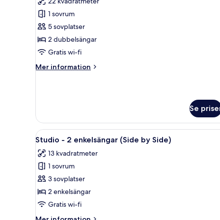
22 kvadratmeter
foton
1 sovrum
för
Fyrbäddsrum
5 sovplatser
(All
2 dubbelsängar
Together)
Gratis wi-fi
Mer
Mer information
information
om
Fyrbäddsrum
(All
Se prise
Together)
Öppna
Ett hotellrum med en säng, en 
7
Studio - 2 enkelsängar (Side by Side)
alla
13 kvadratmeter
foton
1 sovrum
för
Studio
3 sovplatser
-
2 enkelsängar
2
Gratis wi-fi
enkelsängar
Mer
Mer information