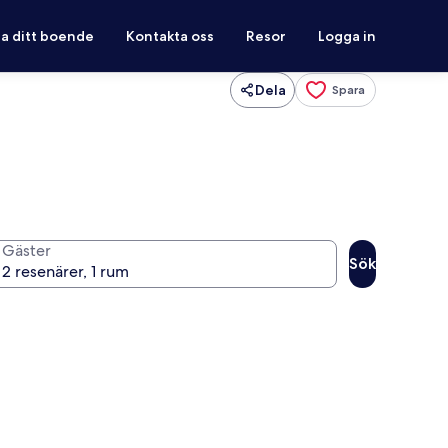
ra ditt boende
Kontakta oss
Resor
Logga in
Dela
Spara
Gäster
Sök