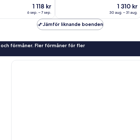
Enastående,
Priset
Priset
1 118 kr
1 310 kr
1 016 recensioner
är
är
ner
6 sep. – 7 sep.
30 aug. – 31 aug.
1 118 kr
1 310 kr
Jämför liknande boenden
 och förmåner. Fler förmåner för fler