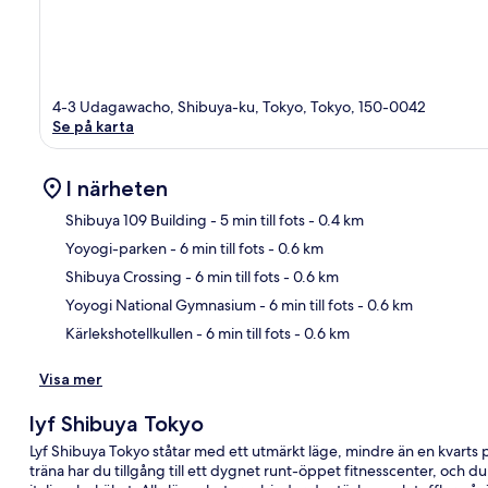
4-3 Udagawacho, Shibuya-ku, Tokyo, Tokyo, 150-0042
Se på karta
I närheten
Shibuya 109 Building
- 5 min till fots
- 0.4 km
Yoyogi-parken
- 6 min till fots
- 0.6 km
Kar
Shibuya Crossing
- 6 min till fots
- 0.6 km
Yoyogi National Gymnasium
- 6 min till fots
- 0.6 km
Kärlekshotellkullen
- 6 min till fots
- 0.6 km
Visa mer
lyf Shibuya Tokyo
Lyf Shibuya Tokyo ståtar med ett utmärkt läge, mindre än en kvarts
träna har du tillgång till ett dygnet runt-öppet fitnesscenter, och 