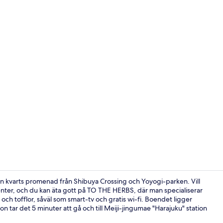
Reception
en kvarts promenad från Shibuya Crossing och Yoyogi-parken. Vill
center, och du kan äta gott på TO THE HERBS, där man specialiserar
och tofflor, såväl som smart-tv och gratis wi-fi. Boendet ligger
Bekvämlighe
ion tar det 5 minuter att gå och till Meiji-jingumae "Harajuku" station