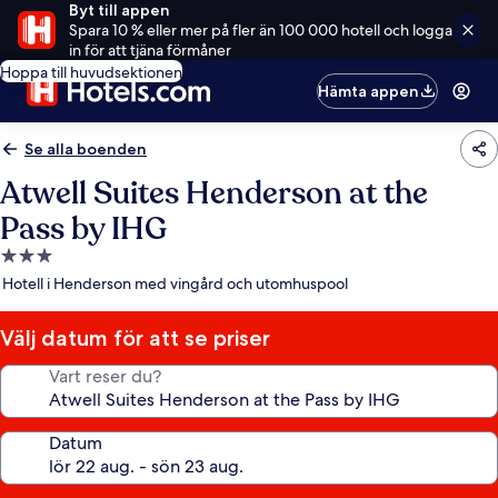
Byt till appen
Spara 10 % eller mer på fler än 100 000 hotell och logga
in för att tjäna förmåner
Hoppa till huvudsektionen
Hämta appen
Se alla boenden
Atwell Suites Henderson at the
Pass by IHG
3.0-
stjärnigt
Hotell i Henderson med vingård och utomhuspool
boende
Välj datum för att se priser
Vart reser du?
Datum