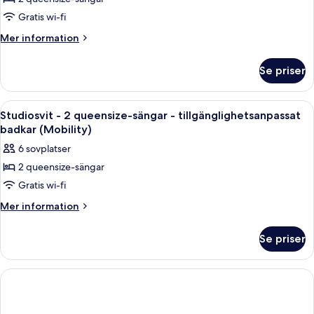
för
Studiosvit
Gratis wi-fi
-
Mer
Mer information
2
information
om
queensize-
Se priser
Studiosvit
sängar
-
2
Öppna
Ett modernt hotellrum med två sängar, 
2
queensize-
Studiosvit - 2 queensize-sängar - tillgänglighetsanpassat
alla
sängar
badkar (Mobility)
foton
6 sovplatser
för
2 queensize-sängar
Studiosvit
Gratis wi-fi
-
2
Mer
Mer information
information
queensize-
om
sängar
Se priser
Studiosvit
-
-
tillgänglighetsanpassat
2
queensize-
badkar
sängar
(Mobility)
-