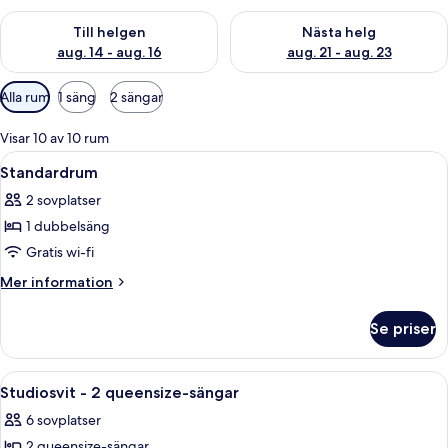
Kontrollera tillgängligheten för den här helgen aug. 14 - aug. 
Kontrollera tillgängligheten fö
Till helgen
Nästa helg
aug. 14 - aug. 16
aug. 21 - aug. 23
Tillgängliga
Alla rum
1 säng
2 sängar
filter
för
Visar 10 av 10 rum
rum
Öppna
Ett modernt hotellrum med en stor säng
1
Standardrum
alla
2 sovplatser
foton
1 dubbelsäng
för
Standardrum
Gratis wi-fi
Mer
Mer information
information
om
Se priser
Standardrum
Öppna
Ett modernt hotellrum med en säng, et
5
Studiosvit - 2 queensize-sängar
alla
6 sovplatser
foton
2 queensize-sängar