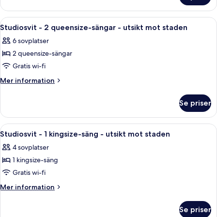
säng
-
1
Öppna
Rumsbekvämlighet
1
kingsize-
Studiosvit - 2 queensize-sängar - utsikt mot staden
alla
säng
6 sovplatser
foton
2 queensize-sängar
för
Studiosvit
Gratis wi-fi
-
Mer
Mer information
2
information
om
queensize-
Se priser
Studiosvit
sängar
-
-
2
Öppna
Ett modernt sovrum med en säng, ett sk
3
utsikt
queensize-
Studiosvit - 1 kingsize-säng - utsikt mot staden
alla
sängar
mot
4 sovplatser
-
foton
staden
utsikt
1 kingsize-säng
för
mot
Studiosvit
Gratis wi-fi
staden
-
Mer
Mer information
1
information
om
kingsize-
Se priser
Studiosvit