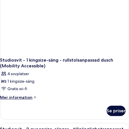
tillgänglighetsanpassat
badkar
(Mobility)
Studiosvit - 1 kingsize-säng - rullstolsanpassad dusch
(Mobility Accessible)
4 sovplatser
1 kingsize-säng
Gratis wi-fi
Mer
Mer information
information
om
Se priser
Studiosvit
-
1
Öppna
Ett modernt hotellrum med två sängar, 
2
kingsize-