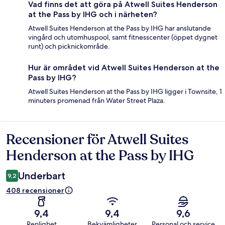
Vad finns det att göra på Atwell Suites Henderson
at the Pass by IHG och i närheten?
Atwell Suites Henderson at the Pass by IHG har anslutande
vingård och utomhuspool, samt fitnesscenter (öppet dygnet
runt) och picknickområde.
Hur är området vid Atwell Suites Henderson at the
Pass by IHG?
Atwell Suites Henderson at the Pass by IHG ligger i Townsite, 1
minuters promenad från Water Street Plaza.
Recensioner för Atwell Suites
Recensioner
Henderson at the Pass by IHG
Underbart
9,2
408 recensioner
9,4
9,4
9,6
Renlighet
Bekvämligheter
Personal och service