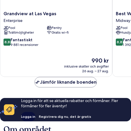
Grandview
Best
Grandview at Las Vegas
Best W
at
Western
Enterprise
Midway
Las
Plus
Pool
Pentry
Pool
Vegas
Hender
Tvättmöjligheter
Gratis wi-fi
Husdju
Enterprise
Hotel
Midway
8.8
8.8
Fantastiskt
Fant
8,8
8,8
av
av
9 881 recensioner
1 392
10,
10,
Fantastiskt,
Fantastis
Priset
990 kr
9 881 recensioner
1 392 re
är
inklusive skatter och avgifter
990 kr
26 aug. – 27 aug.
Jämför liknande boenden
Logga in för att se aktuella rabatter och förmåner. Fler
förmåner för fler äventyr!
Logga in
Registrera dig nu, det är gratis
Om området