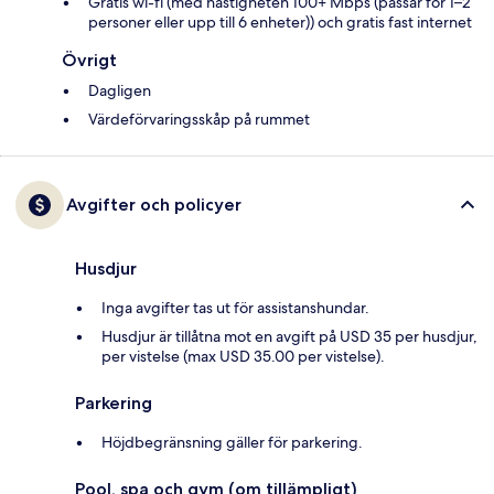
Gratis wi-fi (med hastigheten 100+ Mbps (passar för 1–2
personer eller upp till 6 enheter)) och gratis fast internet
Övrigt
Dagligen
Värdeförvaringsskåp på rummet
Avgifter och policyer
Husdjur
Inga avgifter tas ut för assistanshundar.
Husdjur är tillåtna mot en avgift på USD 35 per husdjur,
per vistelse (max USD 35.00 per vistelse).
Parkering
Höjdbegränsning gäller för parkering.
Pool, spa och gym (om tillämpligt)