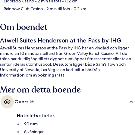
Eldorado Casino
- 2 min till fots
- 0.2 km
Rainbow Club Casino
- 2 min till fots
- 0.2 km
Om boendet
Atwell Suites Henderson at the Pass by IHG
Atwell Suites Henderson at the Pass by IHG har en vingård och ligger
mindre än 10 minuters bilfärd från Green Valley Ranch Casino. Vill du
träna har du tillgång till ett dygnet runt-öppet fitnesscenter eller ta en
simtur i deras utomhuspool. Dessutom ligger både Sam's Town och
University of Nevada, Las Vegas en kort biltur härifrån.
Information om avbokningsrätt
Mer om detta boende
Översikt
Hotellets storlek
90 rum
6 våningar