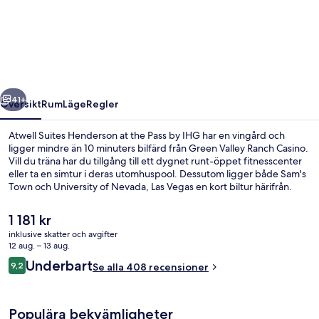
Suites
Henderson
at
the
Pass
regående
Nästa
by
41+
Översikt
Rum
Läge
Regler
IHG
Atwell Suites Henderson at the Pass by IHG har en vingård och
ligger mindre än 10 minuters bilfärd från Green Valley Ranch Casino.
Vill du träna har du tillgång till ett dygnet runt-öppet fitnesscenter
eller ta en simtur i deras utomhuspool. Dessutom ligger både Sam's
Town och University of Nevada, Las Vegas en kort biltur härifrån.
Det
1 181 kr
nuvarande
inklusive skatter och avgifter
priset
12 aug. – 13 aug.
Exteriör
är
Recensioner
Underbart
9,2
Se alla 408 recensioner
1 181 kr
9,2 av 10,
Populära bekvämligheter