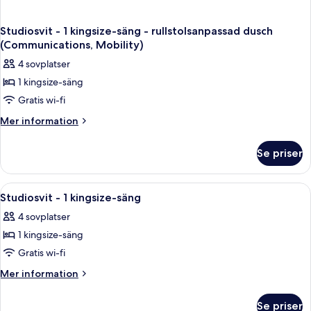
Studiosvit - 1 kingsize-säng - rullstolsanpassad dusch
(Communications, Mobility)
4 sovplatser
1 kingsize-säng
Gratis wi-fi
Mer
Mer information
information
om
Se priser
Studiosvit
-
1
Öppna
Studiosvit - 1 kingsize-säng | Värdefö
6
kingsize-
Studiosvit - 1 kingsize-säng
alla
säng
4 sovplatser
-
foton
rullstolsanpassad
1 kingsize-säng
för
dusch
Studiosvit
Gratis wi-fi
(Communications,
-
Mobility)
Mer
Mer information
1
information
om
kingsize-
Se priser
Studiosvit