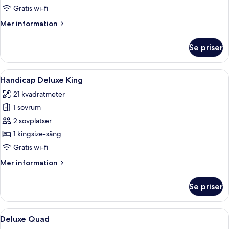
Gratis wi-fi
Mer
Mer information
information
om
Se priser
Cozy
Single
Öppna
Ett hotellrum med en stor säng, ett sk
6
Handicap Deluxe King
alla
21 kvadratmeter
foton
1 sovrum
för
Handicap
2 sovplatser
Deluxe
1 kingsize-säng
King
Gratis wi-fi
Mer
Mer information
information
om
Se priser
Handicap
Deluxe
King
Öppna
Ett hotellrum med två sängar, ett sto
6
Deluxe Quad
alla