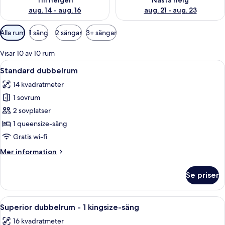
Till helgen
Nästa helg
aug. 14 - aug. 16
aug. 21 - aug. 23
Tillgängliga
Alla rum
1 säng
2 sängar
3+ sängar
filter
för
Visar 10 av 10 rum
rum
Öppna
Ett hotellrum med en stor säng, en pl
6
Standard dubbelrum
alla
14 kvadratmeter
foton
1 sovrum
för
Standard
2 sovplatser
dubbelrum
1 queensize-säng
Gratis wi-fi
Mer
Mer information
information
om
Se priser
Standard
dubbelrum
Öppna
Ett hotellrum med en stor säng, ett sk
9
Superior dubbelrum - 1 kingsize-säng
alla
16 kvadratmeter
foton