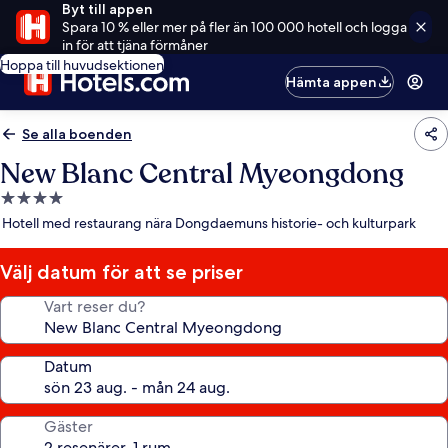
Byt till appen
Spara 10 % eller mer på fler än 100 000 hotell och logga
in för att tjäna förmåner
Hoppa till huvudsektionen
Hämta appen
Se alla boenden
New Blanc Central Myeongdong
4.0-
stjärnigt
Hotell med restaurang nära Dongdaemuns historie- och kulturpark
boende
Välj datum för att se priser
Vart reser du?
Datum
Gäster