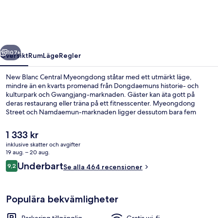
Myeongdong
regående
Nästa
107+
Översikt
Rum
Läge
Regler
New Blanc Central Myeongdong ståtar med ett utmärkt läge,
mindre än en kvarts promenad från Dongdaemuns historie- och
kulturpark och Gwangjang-marknaden. Gäster kan äta gott på
deras restaurang eller träna på ett fitnesscenter. Myeongdong
Street och Namdaemun-marknaden ligger dessutom bara fem
minuters bilfärd härifrån. Kollektivtrafik finns i närheten. Till Euljiro 4-
ga station tar det 5 minuter att gå och till Chungmuro station är det 7
Det
1 333 kr
minuter.
nuvarande
inklusive skatter och avgifter
priset
19 aug. – 20 aug.
Lobbylounge
är
Recensioner
Underbart
9,2
Se alla 464 recensioner
1 333 kr
9,2 av 10,
Populära bekvämligheter