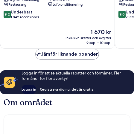
SEWOON
MYEO
Restaurang
Luftkonditionering
Restau
MYEONGDONG
Myeong
Jung
dong
9.2
9.0
Underbart
Und
9,2
9,0
av
av
1 842 recensioner
2 99
10,
10,
Underbart,
Underba
Priset
1 670 kr
1 842 recensioner
2 990 r
är
inklusive skatter och avgifter
1 670 kr
9 sep. – 10 sep.
Jämför liknande boenden
Logga in för att se aktuella rabatter och förmåner. Fler
förmåner för fler äventyr!
Logga in
Registrera dig nu, det är gratis
Om området