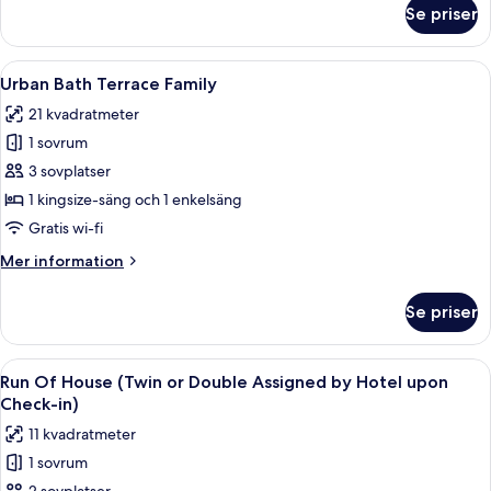
om
Se priser
Urban
Bath
Terrace
Öppna
Urban Bath Terrace Family | Mörkläggn
8
King
Urban Bath Terrace Family
alla
21 kvadratmeter
foton
1 sovrum
för
Urban
3 sovplatser
Bath
1 kingsize-säng och 1 enkelsäng
Terrace
Gratis wi-fi
Family
Mer
Mer information
information
om
Se priser
Urban
Bath
Terrace
Öppna
Ett hotellrum med en säng, en vit kud
6
Family
Run Of House (Twin or Double Assigned by Hotel upon
alla
Check-in)
foton
11 kvadratmeter
för
1 sovrum
Run