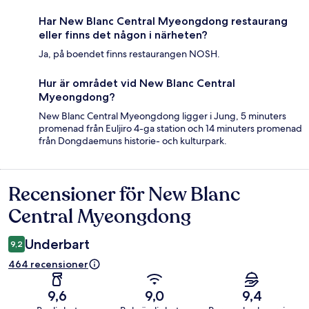
Har New Blanc Central Myeongdong restaurang
eller finns det någon i närheten?
Ja, på boendet finns restaurangen NOSH.
Hur är området vid New Blanc Central
Myeongdong?
New Blanc Central Myeongdong ligger i Jung, 5 minuters
promenad från Euljiro 4-ga station och 14 minuters promenad
från Dongdaemuns historie- och kulturpark.
Recensioner för New Blanc
Recensioner
Central Myeongdong
Underbart
9,2
464 recensioner
9,6
9,0
9,4