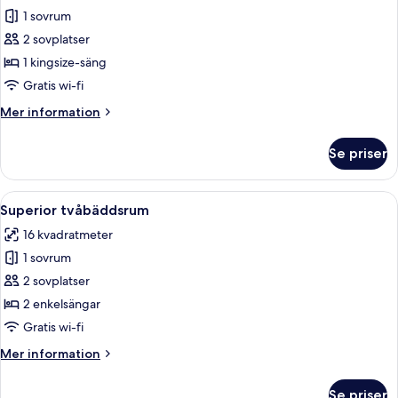
1 sovrum
för
Superior
2 sovplatser
dubbelrum
1 kingsize-säng
-
Gratis wi-fi
1
Mer
Mer information
kingsize-
information
säng
om
Se priser
Superior
dubbelrum
-
Öppna
Ett hotellrum med två sängar, ett skr
7
1
Superior tvåbäddsrum
alla
kingsize-
16 kvadratmeter
säng
foton
1 sovrum
för
Superior
2 sovplatser
tvåbäddsrum
2 enkelsängar
Gratis wi-fi
Mer
Mer information
information
om
Se priser