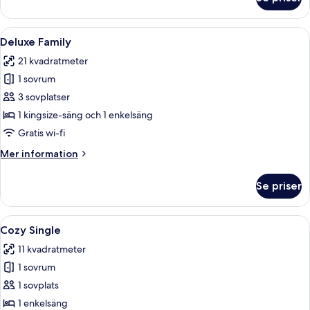
Superior
tvåbäddsrum
Öppna
Ett hotellrum med två sängar, ett skriv
7
Deluxe Family
alla
21 kvadratmeter
foton
1 sovrum
för
Deluxe
3 sovplatser
Family
1 kingsize-säng och 1 enkelsäng
Gratis wi-fi
Mer
Mer information
information
om
Se priser
Deluxe
Family
Öppna
Ett hotellrum med en säng, ett fönste
9
Cozy Single
alla
11 kvadratmeter
foton
1 sovrum
för
Cozy
1 sovplats
Single
1 enkelsäng