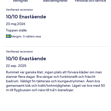
Renlighet
Bekvämligheter
Personal och service
Recensioner
Verifierad recension
10/10 Enastående
20 maj 2026
Toppen ställe
Mergim, 5 nätters resa
Verifierad recension
10/10 Enastående
22 sep. 2025
Rummet var ganska litet, ingen plats att förvara kläder om man
stannar flera dagar. Bra sängar och funktionellt och fräscht
badrum. Väldigt fin takterass och loungeutrymmen. Även bra
gemensamt kök och tvätt/torkmöjligheter. Läget var bra med 50
m till flygbussen och nära till två t-banelinjer.