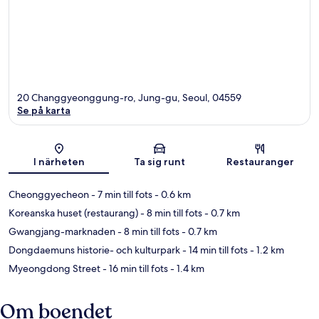
20 Changgyeonggung-ro, Jung-gu, Seoul, 04559
Se på karta
Karta
I närheten
Ta sig runt
Restauranger
Cheonggyecheon
- 7 min till fots
- 0.6 km
Koreanska huset (restaurang)
- 8 min till fots
- 0.7 km
Gwangjang-marknaden
- 8 min till fots
- 0.7 km
Dongdaemuns historie- och kulturpark
- 14 min till fots
- 1.2 km
Myeongdong Street
- 16 min till fots
- 1.4 km
Om boendet