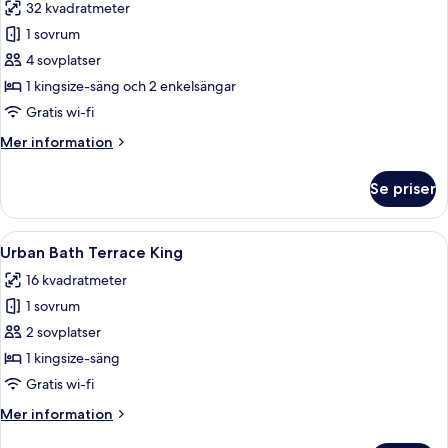
32 kvadratmeter
foton
1 sovrum
för
Deluxe
4 sovplatser
Quad
1 kingsize-säng och 2 enkelsängar
Gratis wi-fi
Mer
Mer information
information
om
Se priser
Deluxe
Quad
Öppna
En takterrass med möbler i rotting och
9
Urban Bath Terrace King
alla
16 kvadratmeter
foton
1 sovrum
för
Urban
2 sovplatser
Bath
1 kingsize-säng
Terrace
Gratis wi-fi
King
Mer
Mer information
information