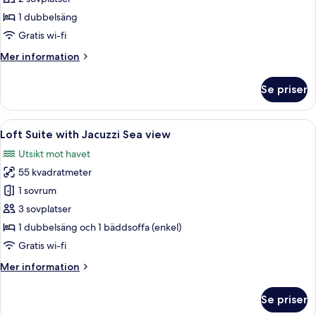
1 dubbelsäng
Gratis wi-fi
Mer
Mer information
information
om
Se priser
Loft
Suite
Öppna
Ett rymligt vardagsrum med en stor T
16
Loft Suite with Jacuzzi Sea view
alla
Utsikt mot havet
foton
55 kvadratmeter
för
Loft
1 sovrum
Suite
3 sovplatser
with
1 dubbelsäng och 1 bäddsoffa (enkel)
Jacuzzi
Gratis wi-fi
Sea
Mer
Mer information
view
information
om
Se priser
Loft