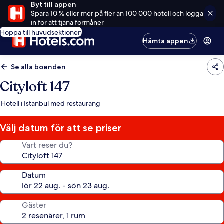
Byt till appen
Spara 10 % eller mer på fler än 100 000 hotell och logga
in för att tjäna förmåner
Hoppa till huvudsektionen
Hämta appen
Se alla boenden
Cityloft 147
Hotell i Istanbul med restaurang
Välj datum för att se priser
Vart reser du?
Datum
Gäster