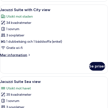
Suite
with
Öppna
Ett modernt hotellrum med en stor sän
18
Jacuzzi
Jacuzzi Suite with City view
alla
Sea
Utsikt mot staden
view
foton
34 kvadratmeter
för
Jacuzzi
1 sovrum
Suite
3 sovplatser
with
1 dubbelsäng och 1 bäddsoffa (enkel)
City
Gratis wi-fi
view
Mer
Mer information
information
om
Se priser
Jacuzzi
Suite
with
Öppna
Ett modernt hotellrum med en stor sän
18
City
Jacuzzi Suite Sea view
alla
view
Utsikt mot havet
foton
35 kvadratmeter
för
Jacuzzi
1 sovrum
Suite
3 sovplatser