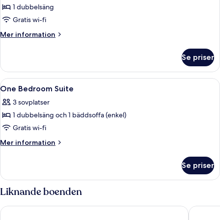
1 dubbelsäng
för
Studio
Gratis wi-fi
Suite
Mer
Mer information
City
information
om
View
Se priser
Studio
Suite
City
Öppna
Sängtillbehör av högsta kvalitet, arbet
9
View
One Bedroom Suite
alla
3 sovplatser
foton
1 dubbelsäng och 1 bäddsoffa (enkel)
för
One
Gratis wi-fi
Bedroom
Mer
Mer information
Suite
information
om
Se priser
One
Bedroom
Suite
Liknande boenden
Selectum City Atasehir
Cityloft 1