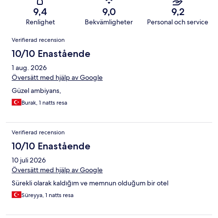
9,4
9,0
9,2
Renlighet
Bekvämligheter
Personal och service
Recensioner
Verifierad recension
10/10 Enastående
1 aug. 2026
Översätt med hjälp av Google
Güzel ambiyans,
Burak, 1 natts resa
Verifierad recension
10/10 Enastående
10 juli 2026
Översätt med hjälp av Google
Sürekli olarak kaldığım ve memnun olduğum bir otel
Süreyya, 1 natts resa