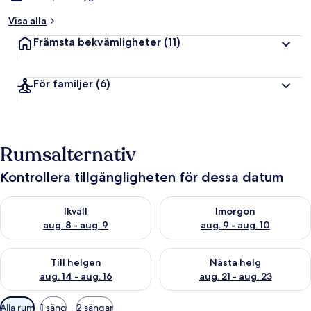
Visa alla
Främsta bekvämligheter
(11)
För familjer
(6)
Rumsalternativ
Kontrollera tillgängligheten för dessa datum
Kontrollera tillgängligheten för ikväll aug. 8 - aug. 9
Kontrollera tillgängligheten f
Ikväll
Imorgon
aug. 8 - aug. 9
aug. 9 - aug. 10
Kontrollera tillgängligheten för den här helgen aug. 14 - aug. 
Kontrollera tillgängligheten fö
Till helgen
Nästa helg
aug. 14 - aug. 16
aug. 21 - aug. 23
Tillgängliga
Alla rum
1 säng
2 sängar