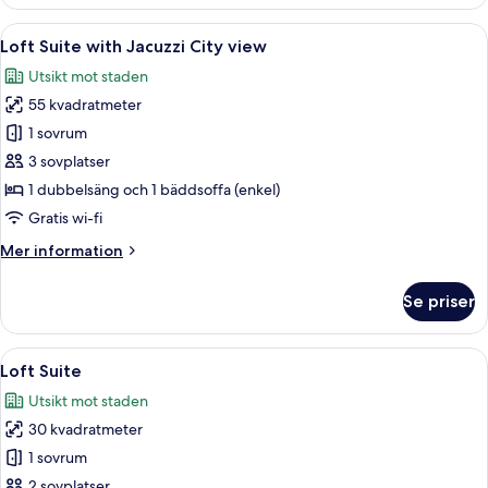
Suite
City
Öppna
Ett rymligt vardagsrum med en stor T
15
view
Loft Suite with Jacuzzi City view
alla
Utsikt mot staden
foton
55 kvadratmeter
för
Loft
1 sovrum
Suite
3 sovplatser
with
1 dubbelsäng och 1 bäddsoffa (enkel)
Jacuzzi
Gratis wi-fi
City
Mer
Mer information
view
information
om
Se priser
Loft
Suite
with
Öppna
Ett modernt sovrum med en stor säng, 
9
Jacuzzi
Loft Suite
alla
City
Utsikt mot staden
view
foton
30 kvadratmeter
för
Loft
1 sovrum
Suite
2 sovplatser