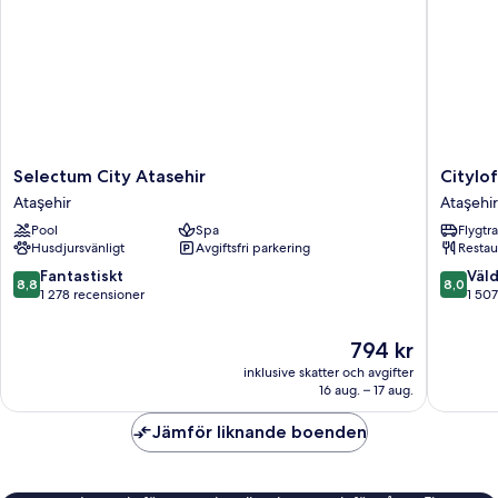
Selectum
Cityloft
Selectum City Atasehir
Citylof
City
161
Ataşehir
Ataşehir
Atasehir
Ataşehir
Pool
Spa
Flygtr
Ataşehir
Husdjursvänligt
Avgiftsfri parkering
Restau
8.8
8.0
Fantastiskt
Väld
8,8
8,0
av
av
1 278 recensioner
1 507
10,
10,
Fantastiskt,
Väldigt
Priset
794 kr
1 278 recensioner
bra,
är
inklusive skatter och avgifter
1 507 re
794 kr
16 aug. – 17 aug.
Jämför liknande boenden