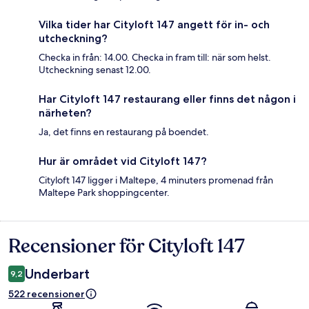
Vilka tider har Cityloft 147 angett för in- och
utcheckning?
Checka in från: 14.00. Checka in fram till: när som helst.
Utcheckning senast 12.00.
Har Cityloft 147 restaurang eller finns det någon i
närheten?
Ja, det finns en restaurang på boendet.
Hur är området vid Cityloft 147?
Cityloft 147 ligger i Maltepe, 4 minuters promenad från
Maltepe Park shoppingcenter.
Recensioner för Cityloft 147
Recensioner
Underbart
9,2
522 recensioner