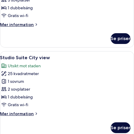
3 sovplatser
Suite
1 dubbelsäng
Gratis wi-fi
Mer
Mer information
information
om
Se priser
One
Bedroom
Suite
Öppna
Ett modernt hotellrum med en stor sä
8
Studio Suite City view
alla
Utsikt mot staden
foton
25 kvadratmeter
för
Studio
1 sovrum
Suite
2 sovplatser
City
1 dubbelsäng
view
Gratis wi-fi
Mer
Mer information
information
om
Se priser
Studio