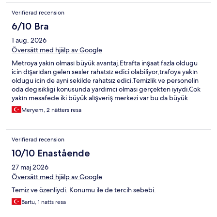
Verifierad recension
6/10 Bra
1 aug. 2026
Översätt med hjälp av Google
Metroya yakın olması büyük avantaj.Etrafta inşaat fazla oldugu
icin dışarıdan gelen sesler rahatsız edici olabiliyor,trafoya yakın
oldugu icin de ayni sekilde rahatsız edici.Temizlik ve personelin
oda degisikligi konusunda yardımcı olması gerçekten iyiydi.Cok
yakın mesafede iki büyük alışveriş merkezi var bu da büyük
avantajdi bizim icin.
Meryem, 2 nätters resa
Verifierad recension
10/10 Enastående
27 maj 2026
Översätt med hjälp av Google
Temiz ve özenliydi. Konumu ile de tercih sebebi.
Bartu, 1 natts resa