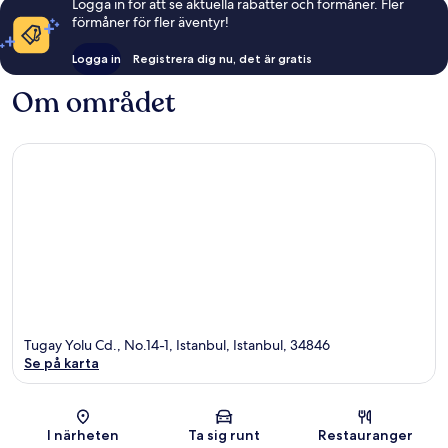
Logga in för att se aktuella rabatter och förmåner. Fler
förmåner för fler äventyr!
Logga in
Registrera dig nu, det är gratis
Om området
Tugay Yolu Cd., No.14-1, Istanbul, Istanbul, 34846
Se på karta
Karta
I närheten
Ta sig runt
Restauranger