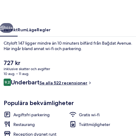
regående
Nästa
103+
Översikt
Rum
Läge
Regler
Cityloft 147 ligger mindre än 10 minuters bilfärd från Bağdat Avenue.
Här ingår bland annat wi-fi och parkering.
Det
727 kr
nuvarande
inklusive skatter och avgifter
priset
10 aug. – 11 aug.
är
Recensioner
Underbart
9,2
Se alla 522 recensioner
727 kr
9,2 av 10,
Lobby
Populära bekvämligheter
Avgiftsfri parkering
Gratis wi-fi
Restaurang
Tvättmöjligheter
Reception dygnet runt