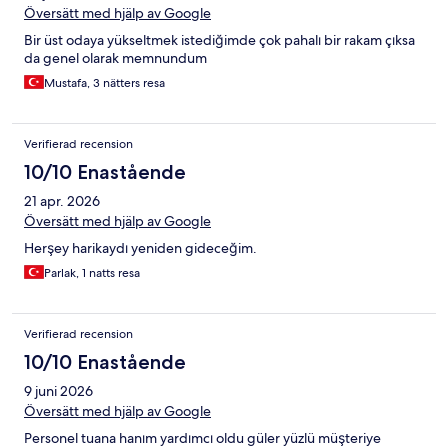
Översätt med hjälp av Google
Bir üst odaya yükseltmek istediğimde çok pahalı bir rakam çıksa
da genel olarak memnundum
Mustafa, 3 nätters resa
Verifierad recension
10/10 Enastående
21 apr. 2026
Översätt med hjälp av Google
Herşey harikaydı yeniden gideceğim.
Parlak, 1 natts resa
Verifierad recension
10/10 Enastående
9 juni 2026
Översätt med hjälp av Google
Personel tuana hanım yardımcı oldu güler yüzlü müşteriye