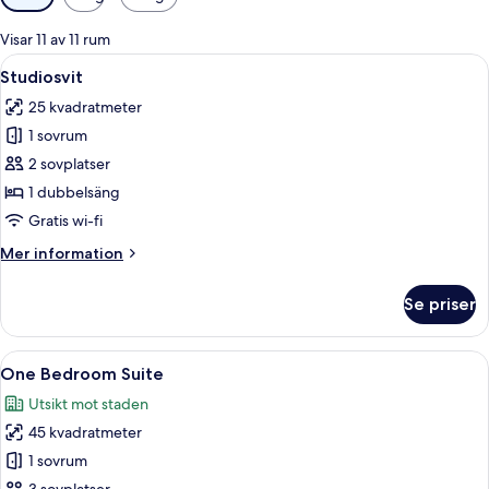
filter
för
Visar 11 av 11 rum
rum
Öppna
Ett modernt hotellrum med en stor sä
6
Studiosvit
alla
25 kvadratmeter
foton
1 sovrum
för
Studiosvit
2 sovplatser
1 dubbelsäng
Gratis wi-fi
Mer
Mer information
information
om
Se priser
Studiosvit
Öppna
Ett modernt vardagsrum med en böjd s
13
One Bedroom Suite
alla
Utsikt mot staden
foton
45 kvadratmeter
för
One
1 sovrum
Bedroom