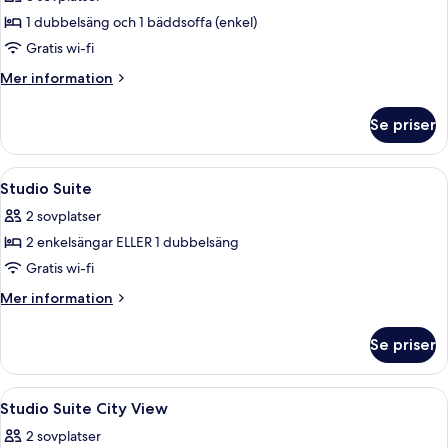
Sea
1 dubbelsäng och 1 bäddsoffa (enkel)
view
Gratis wi-fi
Mer
Mer information
information
om
Se priser
Jacuzzi
Suite
Sea
Öppna
Sängtillbehör av högsta kvalitet, arbet
6
view
Studio Suite
alla
2 sovplatser
foton
2 enkelsängar ELLER 1 dubbelsäng
för
Studio
Gratis wi-fi
Suite
Mer
Mer information
information
om
Se priser
Studio
Suite
Öppna
Sängtillbehör av högsta kvalitet, arbet
11
Studio Suite City View
alla
2 sovplatser
foton