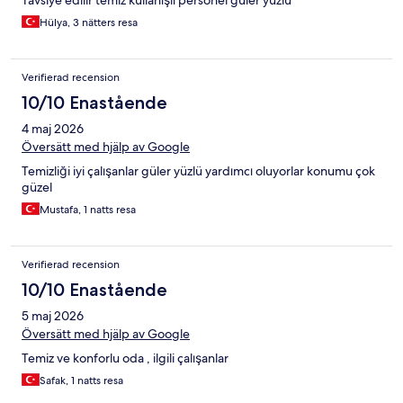
Tavsiye edilir temiz kullanışlı personel güler yüzlü
Hülya, 3 nätters resa
Verifierad recension
10/10 Enastående
4 maj 2026
Översätt med hjälp av Google
Temizliği iyi çalışanlar güler yüzlü yardımcı oluyorlar konumu çok
güzel
Mustafa, 1 natts resa
Verifierad recension
10/10 Enastående
5 maj 2026
Översätt med hjälp av Google
Temiz ve konforlu oda , ilgili çalışanlar
Safak, 1 natts resa