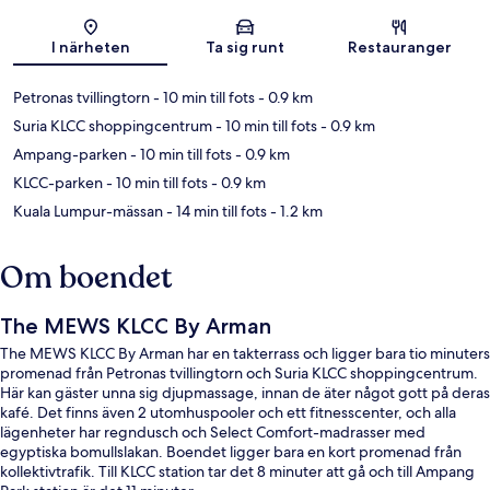
Karta
I närheten
Ta sig runt
Restauranger
Petronas tvillingtorn
- 10 min till fots
- 0.9 km
Suria KLCC shoppingcentrum
- 10 min till fots
- 0.9 km
Ampang-parken
- 10 min till fots
- 0.9 km
KLCC-parken
- 10 min till fots
- 0.9 km
Kuala Lumpur-mässan
- 14 min till fots
- 1.2 km
Om boendet
The MEWS KLCC By Arman
The MEWS KLCC By Arman har en takterrass och ligger bara tio minuters
promenad från Petronas tvillingtorn och Suria KLCC shoppingcentrum.
Här kan gäster unna sig djupmassage, innan de äter något gott på deras
kafé. Det finns även 2 utomhuspooler och ett fitnesscenter, och alla
lägenheter har regndusch och Select Comfort-madrasser med
egyptiska bomullslakan. Boendet ligger bara en kort promenad från
kollektivtrafik. Till KLCC station tar det 8 minuter att gå och till Ampang