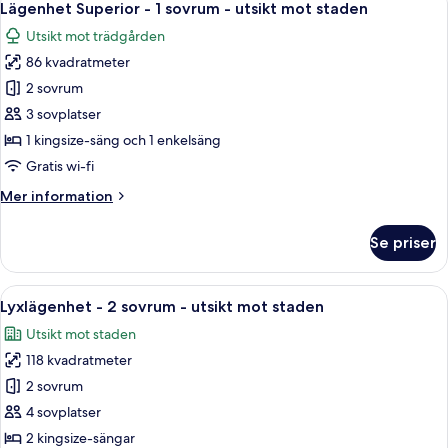
9
balkong
Lägenhet Superior - 1 sovrum - utsikt mot staden
alla
-
Utsikt mot trädgården
utsikt
foton
mot
86 kvadratmeter
för
staden
Lägenhet
2 sovrum
Superior
3 sovplatser
-
1 kingsize-säng och 1 enkelsäng
1
Gratis wi-fi
sovrum
Mer
Mer information
-
information
utsikt
om
Se priser
mot
Lägenhet
Superior
staden
-
Öppna
Ett vardagsrum med en soffa, ett soffb
12
1
Lyxlägenhet - 2 sovrum - utsikt mot staden
alla
sovrum
Utsikt mot staden
-
foton
utsikt
118 kvadratmeter
för
mot
Lyxlägenhet
2 sovrum
staden
-
4 sovplatser
2
2 kingsize-sängar