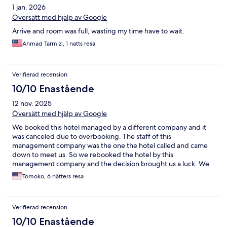
1 jan. 2026
Översätt med hjälp av Google
Arrive and room was full, wasting my time have to wait.
Ahmad Tarmizi, 1 natts resa
Verifierad recension
10/10 Enastående
12 nov. 2025
Översätt med hjälp av Google
We booked this hotel managed by a different company and it
was canceled due to overbooking. The staff of this
management company was the one the hotel called and came
down to meet us. So we rebooked the hotel by this
management company and the decision brought us a luck. We
do recommend to book this hotel by ARMAN,this management
Tomoko, 6 nätters resa
company. After we booked, they took care of us great: They
took us the different hotel as the room wasn't ready. They told
us the hotel they took us was better and available now. The rest
Verifierad recension
of the stay was great. Their communication was great and they
really made our KLCC stay comfortable.
10/10 Enastående