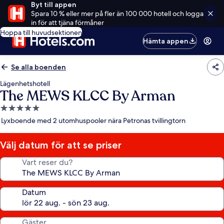
Byt till appen
Spara 10 % eller mer på fler än 100 000 hotell och logga
in för att tjäna förmåner
Hoppa till huvudsektionen
Hämta appen
Se alla boenden
Lägenhetshotell
The MEWS KLCC By Arman
5.0-
stjärnigt
Lyxboende med 2 utomhuspooler nära Petronas tvillingtorn
boende
Välj datum för att se priser
Vart reser du?
Datum
Gäster