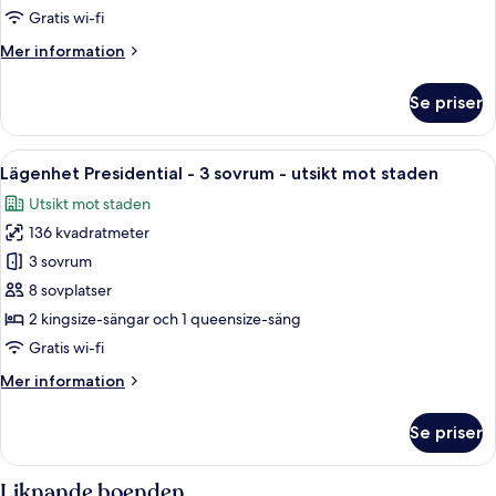
sovrum
Gratis wi-fi
-
Mer
Mer information
utsikt
information
mot
om
Se priser
staden
Lyxlägenhet
-
2
Öppna
Egyptiska bomullslakan och sängtillbe
10
sovrum
Lägenhet Presidential - 3 sovrum - utsikt mot staden
alla
-
Utsikt mot staden
utsikt
foton
mot
136 kvadratmeter
för
staden
Lägenhet
3 sovrum
Presidential
8 sovplatser
-
2 kingsize-sängar och 1 queensize-säng
3
Gratis wi-fi
sovrum
Mer
Mer information
-
information
utsikt
om
Se priser
mot
Lägenhet
Presidential
staden
-
Liknande boenden