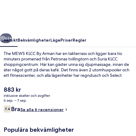
KLCC
By
Arman
regående
Nästa
63+
Översikt
Bekvämligheter
Läge
Priser
Regler
The MEWS KLCC By Arman har en takterrass och ligger bara tio
minuters promenad från Petronas tvillingtorn och Suria KLCC
shoppingcentrum. Här kan gäster unna sig djupmassage, innan de
äter något gott på deras kafé. Det finns även 2 utomhuspooler och
ett fitnesscenter, och alla lägenheter har regndusch och Select
Comfort-madrasser med egyptiska bomullslakan. Boendet ligger
bara en kort promenad från kollektivtrafik. Till KLCC station tar det 8
Det
883 kr
minuter att gå och till Ampang Park station är det 11 minuter.
nuvarande
inklusive skatter och avgifter
priset
6 sep. – 7 sep.
2 utomhuspooler
är
Recensioner
Bra
7,4
Se alla 6 recensioner
883 kr
7,4 av 10,
Populära bekvämligheter