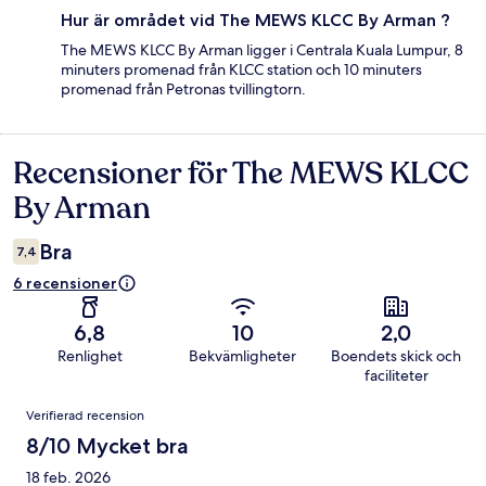
Hur är området vid The MEWS KLCC By Arman ?
The MEWS KLCC By Arman ligger i Centrala Kuala Lumpur, 8
minuters promenad från KLCC station och 10 minuters
promenad från Petronas tvillingtorn.
Recensioner för The MEWS KLCC
Recensioner
By Arman
Bra
7,4
6 recensioner
6,8
10
2,0
Renlighet
Bekvämligheter
Boendets skick och
faciliteter
Recensioner
Verifierad recension
8/10 Mycket bra
18 feb. 2026