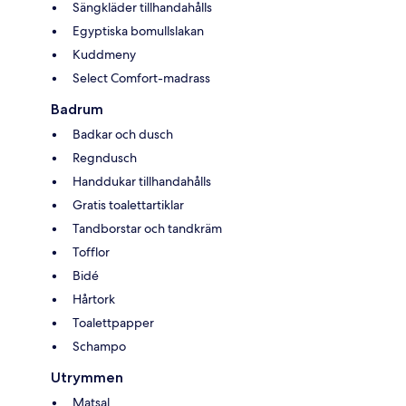
Sängkläder tillhandahålls
Egyptiska bomullslakan
Kuddmeny
Select Comfort-madrass
Badrum
Badkar och dusch
Regndusch
Handdukar tillhandahålls
Gratis toalettartiklar
Tandborstar och tandkräm
Tofflor
Bidé
Hårtork
Toalettpapper
Schampo
Utrymmen
Matsal