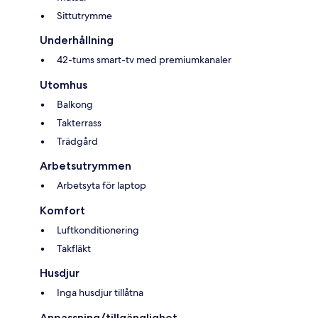
Sittutrymme
Underhållning
42-tums smart-tv med premiumkanaler
Utomhus
Balkong
Takterrass
Trädgård
Arbetsutrymmen
Arbetsyta för laptop
Komfort
Luftkonditionering
Takfläkt
Husdjur
Inga husdjur tillåtna
Anpassning/tillgänglighet