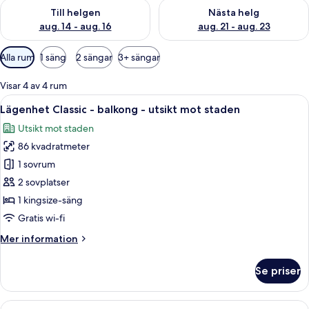
Kontrollera tillgängligheten för den här helgen aug. 14 - aug. 
Kontrollera tillgängligheten fö
Till helgen
Nästa helg
aug. 14 - aug. 16
aug. 21 - aug. 23
Tillgängliga
Alla rum
1 säng
2 sängar
3+ sängar
filter
för
Visar 4 av 4 rum
rum
Öppna
En snyggt bäddad säng med ett stoppa
19
Lägenhet Classic - balkong - utsikt mot staden
alla
Utsikt mot staden
foton
86 kvadratmeter
för
Lägenhet
1 sovrum
Classic
2 sovplatser
-
1 kingsize-säng
balkong
Gratis wi-fi
-
Mer
Mer information
utsikt
information
mot
om
Se priser
staden
Lägenhet
Classic
-
Öppna
Ett hotellrum med en stor säng, utsik