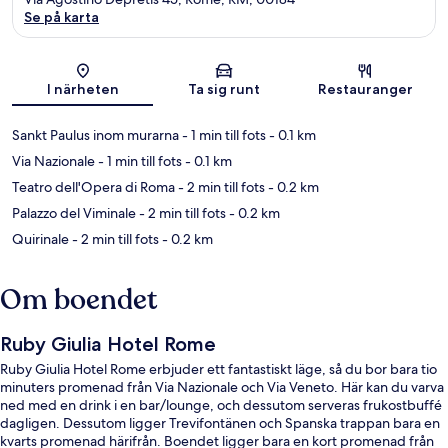
Se på karta
Karta
I närheten
Ta sig runt
Restauranger
Sankt Paulus inom murarna
- 1 min till fots
- 0.1 km
Via Nazionale
- 1 min till fots
- 0.1 km
Teatro dell'Opera di Roma
- 2 min till fots
- 0.2 km
Palazzo del Viminale
- 2 min till fots
- 0.2 km
Quirinale
- 2 min till fots
- 0.2 km
Om boendet
Ruby Giulia Hotel Rome
Ruby Giulia Hotel Rome erbjuder ett fantastiskt läge, så du bor bara tio
minuters promenad från Via Nazionale och Via Veneto. Här kan du varva
ned med en drink i en bar/lounge, och dessutom serveras frukostbuffé
dagligen. Dessutom ligger Trevifontänen och Spanska trappan bara en
kvarts promenad härifrån. Boendet ligger bara en kort promenad från