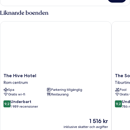
Liknande boenden
The Hive Hotel
The Soc
The
The
The Hive Hotel
The So
Hive
Social
Rom centrum
Tiburtin
Hotel
Hub
Spa
Parkering tillgänglig
Pool
Rom
Rome
Gratis wi-fi
Restaurang
Gratis 
centrum
Tiburtin
9.2
9.2
Underbart
Und
9,2
9,2
av
av
1 989 recensioner
786 
10,
10,
Underbart,
Underba
Priset
1 516 kr
1 989 recensioner
786 rec
är
inklusive skatter och avgifter