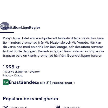
Rome
regående
Nästa
59+
Översikt
Rum
Läge
Regler
Ruby Giulia Hotel Rome erbjuder ett fantastiskt läge, så du bor bara
tio minuters promenad från Via Nazionale och Via Veneto. Här kan
du varva ned med en drink i en bar/lounge, och dessutom serveras
frukostbuffé dagligen. Dessutom ligger Trevifontänen och Spanska
trappan bara en kvarts promenad härifrån. Boendet ligger bara en
kort promenad från kollektivtrafik. Till Repubblica - Teatro
dell'Opera station tar det 7 minuter att gå och till Barberini station är
Det
1 995 kr
det 8 minuter.
nuvarande
inklusive skatter och avgifter
priset
9 aug. – 10 aug.
Takterrass
är
Recensioner
Enastående
9,4
Se alla 317 recensioner
1 995 kr
9,4 av 10,
Populära bekvämligheter