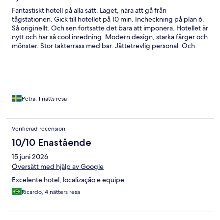
Fantastiskt hotell på alla sätt. Läget, nära att gå från
tågstationen. Gick till hotellet på 10 min. Incheckning på plan 6.
Så originellt. Och sen fortsatte det bara att imponera. Hotellet är
nytt och har så cool inredning. Modern design, starka färger och
mönster. Stor takterrass med bar. Jättetrevlig personal. Och
läget som sagt. Gångavstånd till det mesta. Rekommenderar
varmt ett besök. Hög kvalitet till ett rimligt pris.
Petra, 1 natts resa
Verifierad recension
10/10 Enastående
15 juni 2026
Översätt med hjälp av Google
Excelente hotel, localização e equipe
Ricardo, 4 nätters resa