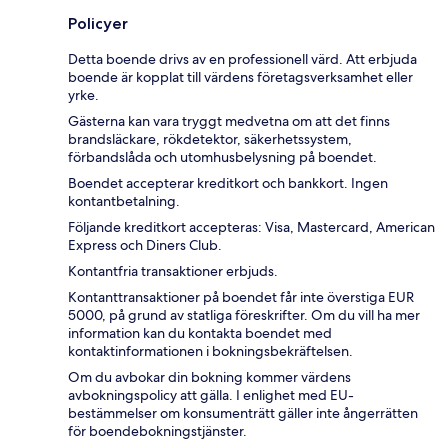
Policyer
Detta boende drivs av en professionell värd. Att erbjuda
boende är kopplat till värdens företagsverksamhet eller
yrke.
Gästerna kan vara tryggt medvetna om att det finns
brandsläckare, rökdetektor, säkerhetssystem,
förbandslåda och utomhusbelysning på boendet.
Boendet accepterar kreditkort och bankkort. Ingen
kontantbetalning.
Följande kreditkort accepteras: Visa, Mastercard, American
Express och Diners Club.
Kontantfria transaktioner erbjuds.
Kontanttransaktioner på boendet får inte överstiga EUR
5000, på grund av statliga föreskrifter. Om du vill ha mer
information kan du kontakta boendet med
kontaktinformationen i bokningsbekräftelsen.
Om du avbokar din bokning kommer värdens
avbokningspolicy att gälla. I enlighet med EU-
bestämmelser om konsumenträtt gäller inte ångerrätten
för boendebokningstjänster.