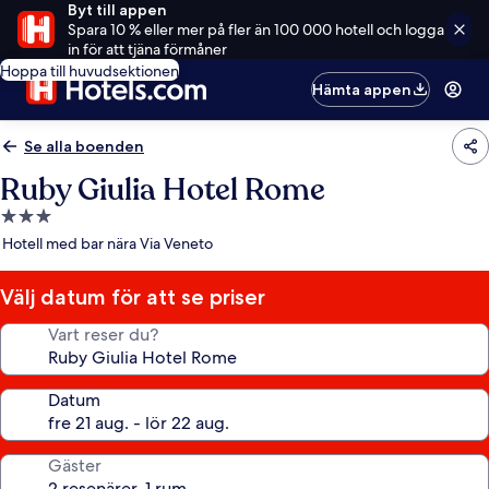
Byt till appen
Spara 10 % eller mer på fler än 100 000 hotell och logga
in för att tjäna förmåner
Hoppa till huvudsektionen
Hämta appen
Se alla boenden
Ruby Giulia Hotel Rome
3.0-
stjärnigt
Hotell med bar nära Via Veneto
boende
Välj datum för att se priser
Vart reser du?
Datum
Gäster