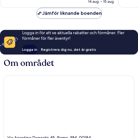
1 516 kr
14 aug. – 15 aug.
Jämför liknande boenden
Logga in för att se aktuella rabatter och förmåner. Fler
förmåner för fler äventyr!
Logga in
Registrera dig nu, det är gratis
Om området
Via Agostino Depretis 45, Rome, RM, 00184