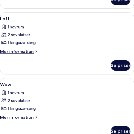
Lovely
Öppna
Ett modernt hotellrum med en stor sän
9
Loft
alla
1 sovrum
foton
2 sovplatser
för
Loft
1 kingsize-säng
Mer
Mer information
information
om
Se priser
Loft
Öppna
Ett modernt hotellrum med en stor sän
11
Wow
alla
1 sovrum
foton
2 sovplatser
för
Wow
1 kingsize-säng
Mer
Mer information
information
om
Se priser
Wow