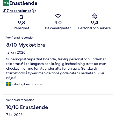
Enastående
9,4
317 recensioner
9,8
9,0
9,4
Renlighet
Bekvämligheter
Personal och service
Recensioner
Verifierad recension
8/10 Mycket bra
12 juni 2026
Supernöjda! Superfint boende, trevlig personal och underbar
takterrass! Lite långsam och krånglig incheckning trots att man
checkat in online för att underlätta för en själv. Ganska dyr
frukost också tyvärr men de finns goda cafén i närheten! Vi är
nöjda!
Isabella, 4 nätters resa
Verifierad recension
10/10 Enastående
7 juli 2026