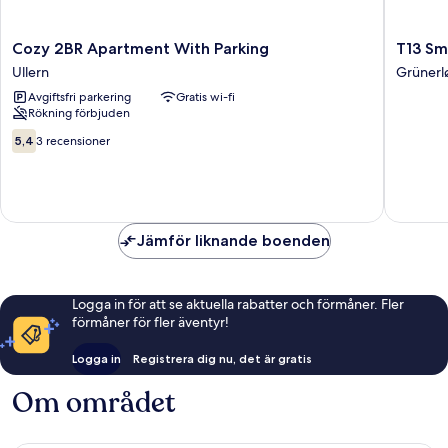
Cozy
T13
Cozy 2BR Apartment With Parking
T13 Sm
2BR
Small
Ullern
Grünerl
Apartment
Room
Avgiftsfri parkering
Gratis wi-fi
With
Grünerl
Rökning förbjuden
Parking
Ullern
5.4
5,4
3 recensioner
av
10,
3 recensioner
Jämför liknande boenden
Logga in för att se aktuella rabatter och förmåner. Fler
förmåner för fler äventyr!
Logga in
Registrera dig nu, det är gratis
Om området