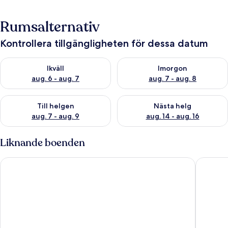
Rumsalternativ
Kontrollera tillgängligheten för dessa datum
Kontrollera tillgängligheten för ikväll aug. 6 - aug. 7
Kontrollera tillgängligheten f
Ikväll
Imorgon
aug. 6 - aug. 7
aug. 7 - aug. 8
Kontrollera tillgängligheten för den här helgen aug. 7 - aug. 9
Kontrollera tillgängligheten fö
Till helgen
Nästa helg
aug. 7 - aug. 9
aug. 14 - aug. 16
Liknande boenden
Cozy 2BR Apartment With Parking
T13 Smal