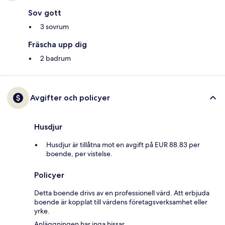
Sov gott
3 sovrum
Fräscha upp dig
2 badrum
Avgifter och policyer
Husdjur
Husdjur är tillåtna mot en avgift på EUR 88.83 per
boende, per vistelse.
Policyer
Detta boende drivs av en professionell värd. Att erbjuda
boende är kopplat till värdens företagsverksamhet eller
yrke.
Anläggningen har inga hissar.