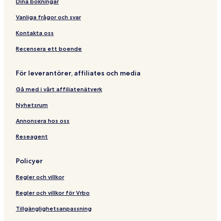
Dina bokningar
l
m
P
U
R
i
e
y
a
n
e
k
H
Vanliga frågor och svar
f
r
i
s
e
a
r
k
t
o
H
l
Kontakta oss
i
i
i
r
o
l
e
n
n
t
t
a
Recensera ett boende
n
g
Å
e
n
d
,
s
l
g
För leverantörer, affiliates och media
l
O
a
l
e
y
s
n
e
n
Gå med i vårt affiliatenätverk
l
d
r
o
S
Nyhetsrum
k
i
Annonsera hos oss
N
Reseagent
o
r
w
Policyer
a
y
Regler och villkor
Regler och villkor för Vrbo
Tillgänglighetsanpassning