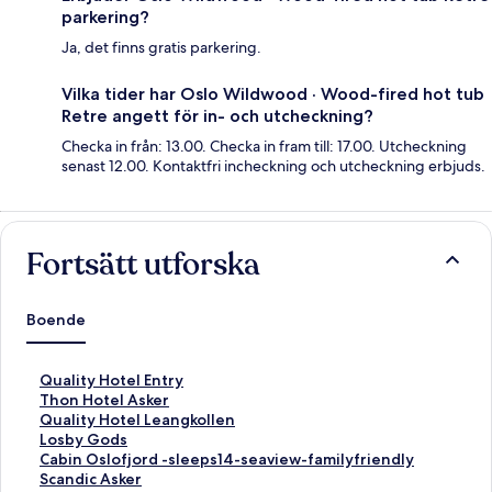
parkering?
Ja, det finns gratis parkering.
Vilka tider har Oslo Wildwood · Wood-fired hot tub
Retre angett för in- och utcheckning?
Checka in från: 13.00. Checka in fram till: 17.00. Utcheckning
senast 12.00. Kontaktfri incheckning och utcheckning erbjuds.
Fortsätt utforska
Boende
L
Quality Hotel Entry
ä
L
Thon Hotel Asker
n
ä
L
Quality Hotel Leangkollen
k
n
ä
L
Losby Gods
t
k
n
ä
L
Cabin Oslofjord -sleeps14-seaview-familyfriendly
i
t
k
n
ä
L
Scandic Asker