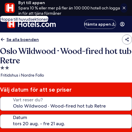
Byt till appen
Spara 10 % eller mer på fler än 100 000 hotell och logga
in för att tjäna förmåner
Hoppa till huvudsektionen
Hämta appen
Se alla boenden
Oslo Wildwood · Wood-fired hot tub
Retre
2.0-
stjärnigt
Fritidshus i Nordre Follo
boende
Välj datum för att se priser
Vart reser du?
Datum