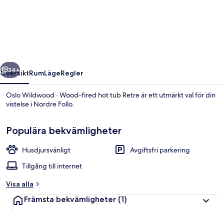
Wildwood
·
Wood-
fired
hot
regående
Nästa
tub
34+
Översikt
Rum
Läge
Regler
Retre
Oslo Wildwood · Wood-fired hot tub Retre är ett utmärkt val för din
vistelse i Nordre Follo.
Populära bekvämligheter
Husdjursvänligt
Avgiftsfri parkering
Tillgång till internet
Loft - 2 sovrum - rökare | Vardagsrum
Visa alla
Främsta bekvämligheter
(1)