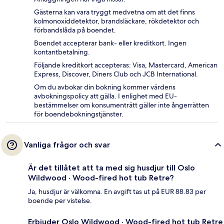
Gästerna kan vara tryggt medvetna om att det finns
kolmonoxiddetektor, brandsläckare, rökdetektor och
förbandslåda på boendet.
Boendet accepterar bank- eller kreditkort. Ingen
kontantbetalning.
Följande kreditkort accepteras: Visa, Mastercard, American
Express, Discover, Diners Club och JCB International.
Om du avbokar din bokning kommer värdens
avbokningspolicy att gälla. I enlighet med EU-
bestämmelser om konsumenträtt gäller inte ångerrätten
för boendebokningstjänster.
Vanliga frågor och svar
Är det tillåtet att ta med sig husdjur till Oslo
Wildwood · Wood-fired hot tub Retre?
Ja, husdjur är välkomna. En avgift tas ut på EUR 88.83 per
boende per vistelse.
Erbjuder Oslo Wildwood · Wood-fired hot tub Retre