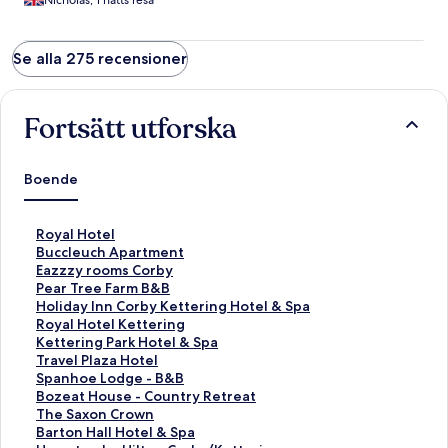
Nicholas, 1 natts resa
Se alla 275 recensioner
Fortsätt utforska
Boende
L
Royal Hotel
ä
L
Buccleuch Apartment
n
ä
L
Eazzzy rooms Corby
k
n
ä
L
Pear Tree Farm B&B
t
k
n
ä
L
Holiday Inn Corby Kettering Hotel & Spa
i
t
k
n
ä
L
Royal Hotel Kettering
l
i
t
k
n
ä
L
Kettering Park Hotel & Spa
l
l
i
t
k
n
ä
L
Travel Plaza Hotel
s
l
l
i
t
k
n
ä
L
Spanhoe Lodge - B&B
i
s
l
l
i
t
k
n
ä
L
Bozeat House - Country Retreat
d
i
s
l
l
i
t
k
n
ä
L
The Saxon Crown
a
d
i
s
l
l
i
t
k
n
ä
L
Barton Hall Hotel & Spa