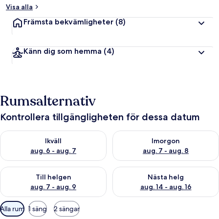
Visa alla
Främsta bekvämligheter
(8)
Känn dig som hemma
(4)
Rumsalternativ
Kontrollera tillgängligheten för dessa datum
Kontrollera tillgängligheten för ikväll aug. 6 - aug. 7
Kontrollera tillgängligheten f
Ikväll
Imorgon
aug. 6 - aug. 7
aug. 7 - aug. 8
Kontrollera tillgängligheten för den här helgen aug. 7 - aug. 9
Kontrollera tillgängligheten fö
Till helgen
Nästa helg
aug. 7 - aug. 9
aug. 14 - aug. 16
Tillgängliga
Alla rum
1 säng
2 sängar
filter