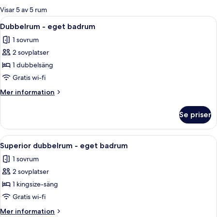
för
Visar 5 av 5 rum
rum
Öppna
Ett modernt badrum med en vit tvättstä
5
Dubbelrum - eget badrum
alla
1 sovrum
foton
2 sovplatser
för
Dubbelrum
1 dubbelsäng
-
Gratis wi-fi
eget
Mer
Mer information
badrum
information
om
Se priser
Dubbelrum
-
eget
Öppna
En snyggt bäddad säng med vita sängk
5
badrum
Superior dubbelrum - eget badrum
alla
1 sovrum
foton
2 sovplatser
för
Superior
1 kingsize-säng
dubbelrum
Gratis wi-fi
-
Mer
Mer information