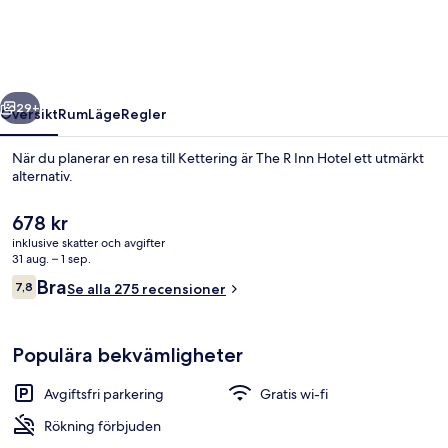
Hotel
regående
Nästa
29+
Översikt
Rum
Läge
Regler
När du planerar en resa till Kettering är The R Inn Hotel ett utmärkt
alternativ.
Det
678 kr
nuvarande
inklusive skatter och avgifter
priset
31 aug. – 1 sep.
är
Recensioner
Bra
7,8
Se alla 275 recensioner
678 kr
7,8 av 10,
Övrigt
Populära bekvämligheter
Avgiftsfri parkering
Gratis wi-fi
Rökning förbjuden