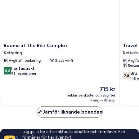
Rooms
Travel
Rooms at The Ritz Complex
Travel
at
Plaza
Kettering
Ketteri
The
Hotel
Avgiftsfri parkering
Gratis wi-fi
Avgift
Ritz
Ketteri
Restau
Complex
8.8
Fantastiskt
8,8
Kettering
7.8
Bra
av
93 recensioner
7,8
av
148 
10,
10,
Fantastiskt,
Priset
715 kr
Bra,
93 recensioner
är
148 rece
inklusive skatter och avgifter
715 kr
17 aug. – 18 aug.
Jämför liknande boenden
Logga in för att se aktuella rabatter och förmåner. Fler
förmåner för fler äventyr!