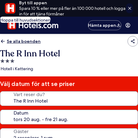
Byt till appen
Spara 10 % eller mer på fler än 100 000 hotell och logga
in för att tjäna förmåner
Hoppa till huvudsektionen
Hämta appen
Se alla boenden
The R Inn Hotel
3.0-
stjärnigt
Hotell i Kettering
boende
Välj datum för att se priser
Vart reser du?
Datum
Gäster