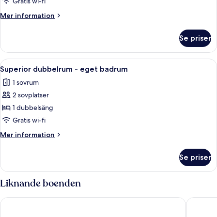
-
Gratis wi-fi
eget
Mer
Mer information
badrum
information
om
Se priser
Tvåbäddsrum
-
eget
Öppna
Ett vitt skrivbord med en kaffebryggar
8
badrum
Superior dubbelrum - eget badrum
alla
1 sovrum
foton
2 sovplatser
för
Superior
1 dubbelsäng
dubbelrum
Gratis wi-fi
-
Mer
Mer information
eget
information
badrum
om
Se priser
Superior
dubbelrum
-
Liknande boenden
eget
badrum
Rooms at The Ritz Complex
Travel Pl