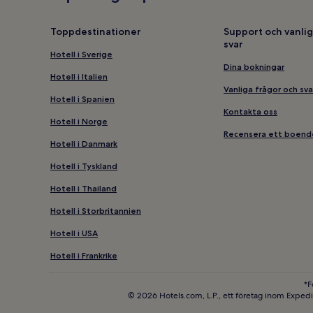
Toppdestinationer
Support och vanlig
svar
Hotell i Sverige
Dina bokningar
Hotell i Italien
Vanliga frågor och sva
Hotell i Spanien
Kontakta oss
Hotell i Norge
Recensera ett boend
Hotell i Danmark
Hotell i Tyskland
Hotell i Thailand
Hotell i Storbritannien
Hotell i USA
Hotell i Frankrike
*F
© 2026 Hotels.com, L.P., ett företag inom Exped