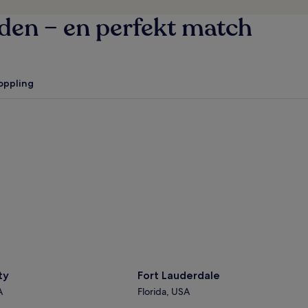
nden – en perfekt match
oppling
y
Fort Lauderdale
ty
Fort Lauderdale
A
Florida, USA