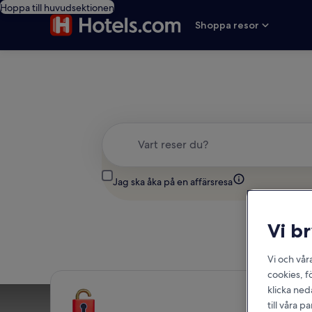
Hoppa till huvudsektionen
Shoppa resor
Vart reser du?
Jag ska åka på en affärsresa
Vi b
Vi och vår
cookies, f
klicka ned
till våra 