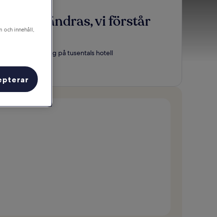
Planer ändras, vi förstår
m och innehåll,
precis
Gratis avbokning på tusentals hotell
Boka nu
epterar