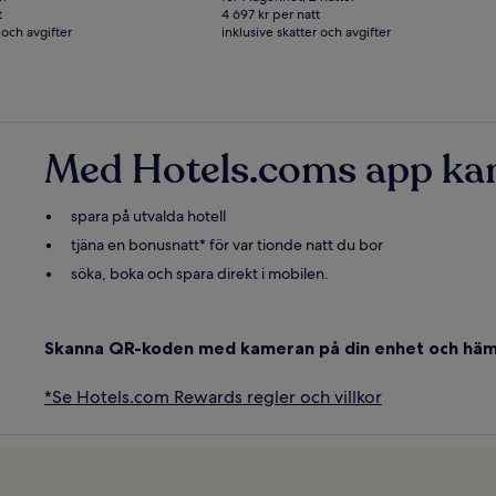
9 394 kr
154 kr,
12 501 kr,
t
4 697 kr per natt
 och avgifter
inklusive skatter och avgifter
se
r
mer
formation
information
m
om
andardpris.
standardpris.
Med Hotels.coms app kan
spara på utvalda hotell
tjäna en bonusnatt* för var tionde natt du bor
söka, boka och spara direkt i mobilen.
Skanna QR-koden med kameran på din enhet och häm
*Se Hotels.com Rewards regler och villkor