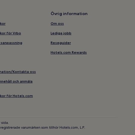
Övrig information
lkor
Om oss
lkor för Vrbo
Lediga jobb
etsanpassning
Reseguider
Hotels.com Rewards
rmation/Kontakta oss
 innehåll och anmäla
llkor för Hotels.com
 sida.
egistrerade varumärken som tillhör Hotels.com, L.P.