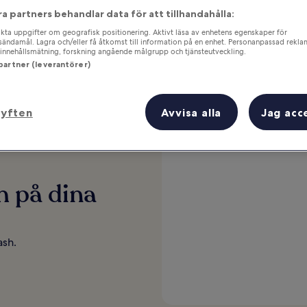
ra partners behandlar data för att tillhandahålla:
Varje natt räknas
ta uppgifter om geografisk positionering. Aktivt läsa av enhetens egenskaper för
gsändamål. Lagra och/eller få åtkomst till information på en enhet. Personanpassad rekla
innehållsmätning, forskning angående målgrupp och tjänsteutveckling.
Bo tio nätter, så får du en bonusnatt som du kan
använda hur du vill.
 partner (leverantörer)
Så funkar det
syften
Avvisa alla
Jag acc
h på dina
ash.