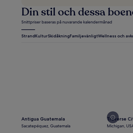
Din stil och dessa boe
Snittpriser baseras på nuvarande kalendermånad
Strand
Kultur
Skidåkning
Familjevänligt
Wellness och avk
Antigua Guatemala
Traverse Cit
Antigua Guatemala
Traverse Ci
Sacatepéquez, Guatemala
Michigan, US