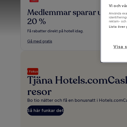
Vi och vå
Medlemmar sparar upp till
Använda exak
identifierin
20 %
reklam- och 
Lista över
Få rabatter direkt på hotell idag.
Gå med gratis
Visa 
I fokus
Tjäna Hotels.comCas
resor
Bo tio nätter och få en bonusnatt i Hotels.comC
Så här funkar det