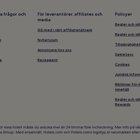
a frågor och
För leverantörer, affiliates och
Policyer
media
Regler och vil
Gå med i vårt affiliatenätverk
Regler och vil
r
Nyhetsrum
Tillgängligh
Annonsera hos oss
Sekretess
e
Reseagent
Cookies
Juridisk info
Riktlinjer för
innehåll
Regler och vi
Rewards
ör vissa hotell måste du avboka mer än 24 timmar före incheckning. Mer info på vår
ia Group. Med ensamrätt. Hotels.com och Hotels.coms logotyp är varumärken eller r