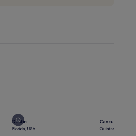
Destin
Cancun
Destin
Cancun
Florida, USA
Quintana Roo, Mex