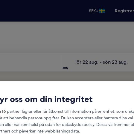
•
SEK
Registre
Din nästa resa börjar här
Datum
lör 22 aug. - sön 23 aug.
ryr oss om din integritet
a
16
partner lagrar eller får åtkomst till information på en enhet, som unika
ör att behandla personuppgifter. Du kan acceptera eller hantera dina va
an eller när som helst på sidan för dataskyddspolicy. Dessa val kommer at
partners och påverkar inte webbläsningsdata.