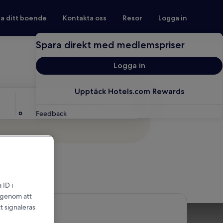
ra ditt boende
Kontakta oss
Resor
Logga in
Spara direkt med medlemspriser
Logga in
Upptäck Hotels.com Rewards
Gäster
2 resenärer, 1 rum
Sök
Feedback
 ID i
l genom att
t signaleras