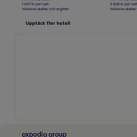
3 213 kr
7 735 kr
4 237 kr,
10 
1 607 kr per natt
3 868 kr per nat
inklusive skatter och avgifter
se
inklusive skatter
se
mer
me
information
in
Upptäck fler hotell
om
o
standardpris.
st