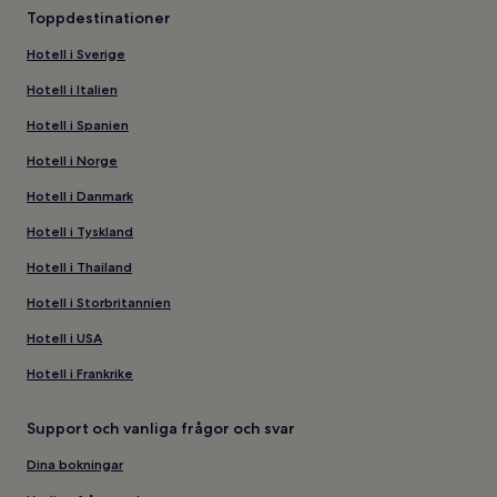
Toppdestinationer
Hotell i Sverige
Hotell i Italien
Hotell i Spanien
Hotell i Norge
Hotell i Danmark
Hotell i Tyskland
Hotell i Thailand
Hotell i Storbritannien
Hotell i USA
Hotell i Frankrike
Support och vanliga frågor och svar
Dina bokningar