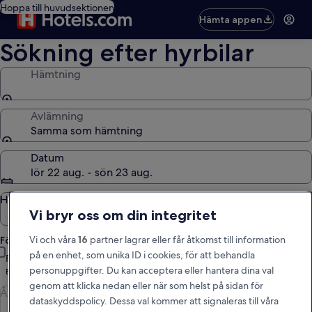
Hoppa till huvudsektionen
Hämta appen
Sökning efter hyrbilar
Hämtning
Avlämning
Samma som hämtning
Datum
lör 22 aug. - sön 23 aug.
Hämtningstid
Avlämningstid
Vi bryr oss om din integritet
Vi och våra
16
partner lagrar eller får åtkomst till information
Förarens ålder
på en enhet, som unika ID i cookies, för att behandla
Förare under 30 eller över 70 år
personuppgifter. Du kan acceptera eller hantera dina val
En extra avgift kan tillkomma för unga och äldre förare.
genom att klicka nedan eller när som helst på sidan för
Ålder
dataskyddspolicy. Dessa val kommer att signaleras till våra