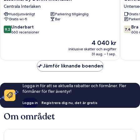
by
Continen
Centrala Interlaken
Unterse
Dorint
Hotel
Husdjursvänligt
Parkering tillgänglig
Gratis 
Interlaken
Unterse
Gratis wi-fi
Bar
Parkeri
Centrala
Interlaken
9.2
7.4
Underbart
Bra
9,2
7,4
av
av
660 recensioner
606 
10,
10,
Priset
4 040 kr
Underbart,
Bra,
är
660 recensioner
606 rec
inklusive skatter och avgifter
4 040 kr
31 aug. – 1 sep.
Jämför liknande boenden
Logga in för att se aktuella rabatter och förmåner. Fler
förmåner för fler äventyr!
Logga in
Registrera dig nu, det är gratis
Om området