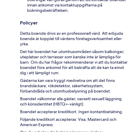
innan ankomst via kontaktuppgifterna på
bokningsbekräftelsen.
Policyer
Detta boende drivs av en professionell värd. Att erbjuda
boende är kopplat till värdens företagsverksamhet eller
yrke.
Det här boendet har utomhusområden såsom balkonger,
uteplatser och terrasser som kanske inte är lämpliga för
barn. Om du har frågor rekommenderar vi att du kontaktar
boendet före ankomst för att bekräfta att de kan ta emot
dig i ett lämpligt rum.
Gästerna kan vara tryggt medvetna om att det finns
brandsläckare, rökdetektor, säkerhetssystem,
förbandslåda och utomhusbelysning på boendet.
Boendet välkomnar alla gäster, oavsett sexuell läggning
och könsidentitet (HBTQ+-vänligt).
Boendet accepterar kreditkort. Ingen kontantbetalning.
Följande kreditkort accepteras: Visa, Mastercard och
American Express.