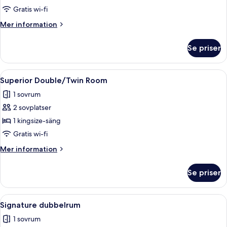
Room
Gratis wi-fi
Mer
Mer information
information
om
Se priser
Classic
Double/Twin
Room
Öppna
Ett sovrum med en sänggavel i trä, en
5
Superior Double/Twin Room
alla
1 sovrum
foton
2 sovplatser
för
Superior
1 kingsize-säng
Double/Twin
Gratis wi-fi
Room
Mer
Mer information
information
om
Se priser
Superior
Double/Twin
Room
Öppna
Ett sovrum med en säng i trä, ett nat
6
Signature dubbelrum
alla
1 sovrum
foton