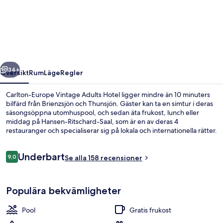
Europe
Vintage
Adults
Hotel
regående
Nästa
34+
Översikt
Rum
Läge
Regler
Carlton-Europe Vintage Adults Hotel ligger mindre än 10 minuters
bilfärd från Brienzsjön och Thunsjön. Gäster kan ta en simtur i deras
säsongsöppna utomhuspool, och sedan äta frukost, lunch eller
middag på Hansen-Ritschard-Saal, som är en av deras 4
restauranger och specialiserar sig på lokala och internationella rätter.
Det finns även en bar/lounge, en terrass och en trädgård.
Recensioner
Underbart
9,0
Se alla 158 recensioner
9,0 av 10,
Boendets fasad - kväll/natt
Populära bekvämligheter
Pool
Gratis frukost