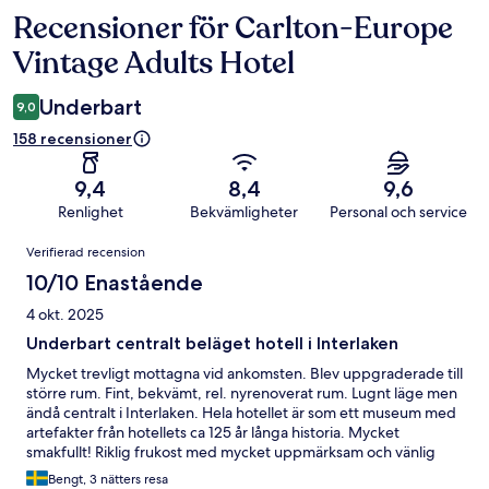
Recensioner för Carlton-Europe
Recensioner
Vintage Adults Hotel
Underbart
9,0
158 recensioner
9,4
8,4
9,6
Renlighet
Bekvämligheter
Personal och service
Recensioner
Verifierad recension
10/10 Enastående
4 okt. 2025
Underbart centralt beläget hotell i Interlaken
Mycket trevligt mottagna vid ankomsten. Blev uppgraderade till
större rum. Fint, bekvämt, rel. nyrenoverat rum. Lugnt läge men
ändå centralt i Interlaken. Hela hotellet är som ett museum med
artefakter från hotellets ca 125 år långa historia. Mycket
smakfullt! Riklig frukost med mycket uppmärksam och vänlig
personal. Vacker trädgård och utsikt över snöklädda toppar.
Bengt, 3 nätters resa