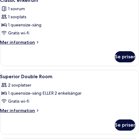
Classic enkelrum
alla
1 sovrum
foton
1 sovplats
för
Classic
1 queensize-säng
enkelrum
Gratis wi-fi
Mer
Mer information
information
om
Se priser
Classic
enkelrum
Öppna
Allergitestade sängkläder, duntäcken
3
Superior Double Room
alla
2 sovplatser
foton
1 queensize-säng ELLER 2 enkelsängar
för
Superior
Gratis wi-fi
Double
Mer
Mer information
Room
information
om
Se priser
Superior
Double
Room