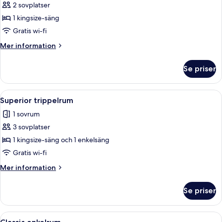
2 sovplatser
för
Signature
1 kingsize-säng
dubbelrum
Gratis wi-fi
Mer
Mer information
information
om
Se priser
Signature
dubbelrum
Öppna
Ett hotellrum med två sängar, ett skri
4
Superior trippelrum
alla
1 sovrum
foton
3 sovplatser
för
Superior
1 kingsize-säng och 1 enkelsäng
trippelrum
Gratis wi-fi
Mer
Mer information
information
om
Se priser
Superior
trippelrum
Öppna
Ett hotellrum med en enkel säng, ett li
3