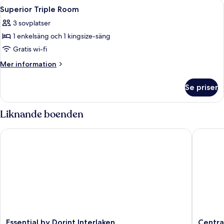
Öppna
Allergitestade sängkläder, duntäcken
4
Superior Triple Room
alla
3 sovplatser
foton
1 enkelsäng och 1 kingsize-säng
för
Superior
Gratis wi-fi
Triple
Mer
Mer information
Room
information
om
Se priser
Superior
Triple
Room
Liknande boenden
Essential by Dorint Interlaken
Central 
Essential
Central
Essential by Dorint Interlaken
Centra