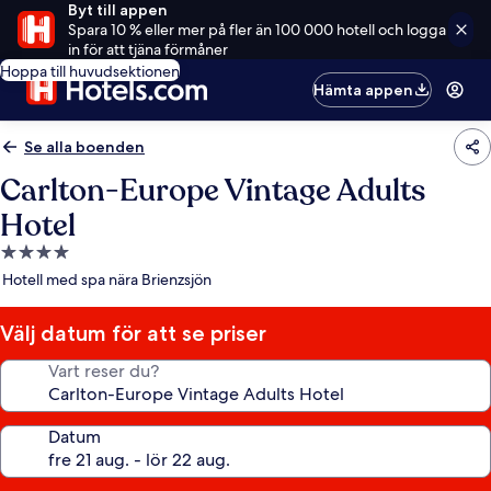
Byt till appen
Spara 10 % eller mer på fler än 100 000 hotell och logga
in för att tjäna förmåner
Hoppa till huvudsektionen
Hämta appen
Se alla boenden
Carlton-Europe Vintage Adults
Hotel
4.0-
stjärnigt
Hotell med spa nära Brienzsjön
boende
Välj datum för att se priser
Vart reser du?
Datum