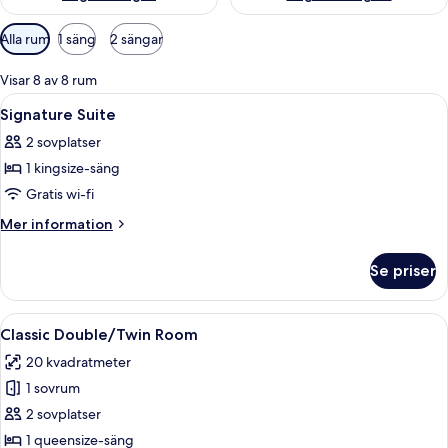
Tillgängliga
Alla rum
1 säng
2 sängar
filter
för
Visar 8 av 8 rum
rum
Öppna
Ett hotellrum med en säng, en kristall
9
Signature Suite
alla
2 sovplatser
foton
1 kingsize-säng
för
Signature
Gratis wi-fi
Suite
Mer
Mer information
information
om
Se priser
Signature
Suite
Öppna
Ett hotellrum med en dubbelsäng, en r
4
Classic Double/Twin Room
alla
20 kvadratmeter
foton
1 sovrum
för
Classic
2 sovplatser
Double/Twin
1 queensize-säng