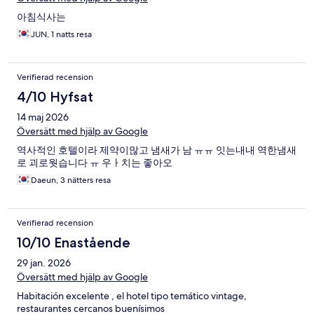
아침식사는
JUN, 1 natts resa
Verifierad recension
4/10 Hyfsat
14 maj 2026
Översätt med hjälp av Google
역사적인 호텔이라 제약이많고 냄새가 남 ㅠㅠ 잇는내내 역한냄새
로 괴로웟습니다 ㅠ 우ㅏ치는 좋아오
Daeun, 3 nätters resa
Verifierad recension
10/10 Enastående
29 jan. 2026
Översätt med hjälp av Google
Habitación excelente , el hotel tipo temático vintage,
restaurantes cercanos buenísimos