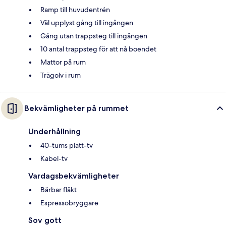
Ramp till huvudentrén
Väl upplyst gång till ingången
Gång utan trappsteg till ingången
10 antal trappsteg för att nå boendet
Mattor på rum
Trägolv i rum
Bekvämligheter på rummet
Underhållning
40-tums platt-tv
Kabel-tv
Vardagsbekvämligheter
Bärbar fläkt
Espressobryggare
Sov gott