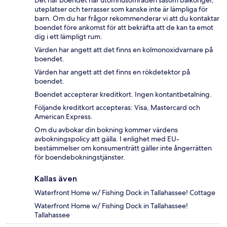
Det här boendet har utomhusområden såsom balkonger,
uteplatser och terrasser som kanske inte är lämpliga för
barn. Om du har frågor rekommenderar vi att du kontaktar
boendet före ankomst för att bekräfta att de kan ta emot
dig i ett lämpligt rum.
Värden har angett att det finns en kolmonoxidvarnare på
boendet.
Värden har angett att det finns en rökdetektor på
boendet.
Boendet accepterar kreditkort. Ingen kontantbetalning.
Följande kreditkort accepteras: Visa, Mastercard och
American Express.
Om du avbokar din bokning kommer värdens
avbokningspolicy att gälla. I enlighet med EU-
bestämmelser om konsumenträtt gäller inte ångerrätten
för boendebokningstjänster.
Kallas även
Waterfront Home w/ Fishing Dock in Tallahassee! Cottage
Waterfront Home w/ Fishing Dock in Tallahassee!
Tallahassee