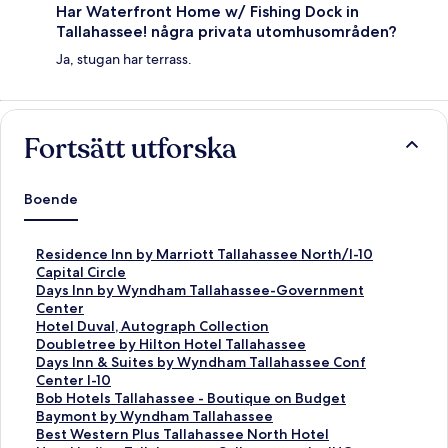
Har Waterfront Home w/ Fishing Dock in
Tallahassee! några privata utomhusområden?
Ja, stugan har terrass.
Fortsätt utforska
Boende
L
Residence Inn by Marriott Tallahassee North/I-10
ä
Capital Circle
n
L
Days Inn by Wyndham Tallahassee-Government
k
ä
Center
t
n
L
Hotel Duval, Autograph Collection
i
k
ä
L
Doubletree by Hilton Hotel Tallahassee
l
t
n
ä
L
Days Inn & Suites by Wyndham Tallahassee Conf
l
i
k
n
ä
Center I-10
s
l
t
k
n
L
Bob Hotels Tallahassee - Boutique on Budget
i
l
i
t
k
ä
L
Baymont by Wyndham Tallahassee
d
s
l
i
t
n
ä
L
Best Western Plus Tallahassee North Hotel