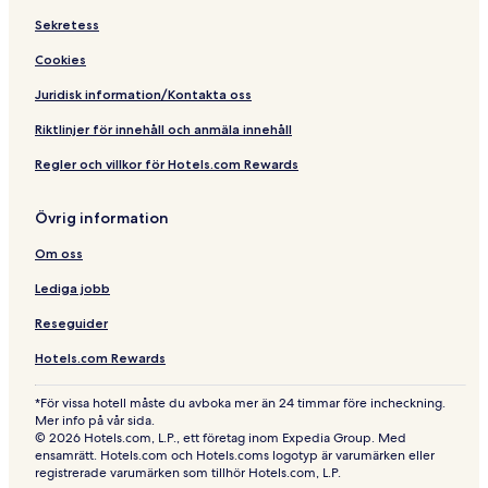
L
r
Sekretess
s
i
Cookies
t
y
Juridisk information/Kontakta oss
Riktlinjer för innehåll och anmäla innehåll
Regler och villkor för Hotels.com Rewards
Övrig information
Om oss
Lediga jobb
Reseguider
Hotels.com Rewards
*För vissa hotell måste du avboka mer än 24 timmar före incheckning.
Mer info på vår sida.
© 2026 Hotels.com, L.P., ett företag inom Expedia Group. Med
ensamrätt. Hotels.com och Hotels.coms logotyp är varumärken eller
registrerade varumärken som tillhör Hotels.com, L.P.