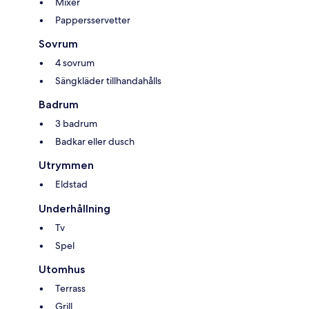
Mixer
Pappersservetter
Sovrum
4 sovrum
Sängkläder tillhandahålls
Badrum
3 badrum
Badkar eller dusch
Utrymmen
Eldstad
Underhållning
Tv
Spel
Utomhus
Terrass
Grill