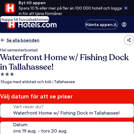
Byt till appen
Spara 10 % eller mer på fler än 100 000 hotell och logga
in för att tjäna förmåner
Hoppa till huvudsektionen
Hämta appen
Se alla boenden
Hel semesterbostad
Waterfront Home w/ Fishing Dock
in Tallahassee!
3.0-
stjärnigt
Stuga med eldstad och kök i Tallahassee
boende
Välj datum för att se priser
Vart reser du?
Datum