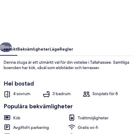
Home
w/
Fishing
Dock
in
regående
Nästa
Tallahassee!
36+
Översikt
Bekvämligheter
Läge
Regler
Denna stuga är ett utmärkt val för din vistelse i Tallahassee. Samtliga
boenden har kök, såväl som eldstäder och terrasser.
Hel bostad
4 sovrum
3 badrum
Sovplats för 8
Populära bekvämligheter
Hus (4 Bedrooms) | Interiör
Kök
Tvättmöjligheter
Avgiftsfri parkering
Gratis wi-fi