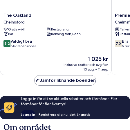
The
Premier
The Oakland
Premie
Oakland
Inn
Chelmsford
Chelmsf
Chelmsford
Chelmsf
Gratis wi-fi
Restaurang
Parkeri
-
Bar
Rökning förbjuden
Restau
Springfi
Chelmsf
8.2
7.0
Väldigt bra
Bra
8,2
7,0
av
av
549 recensioner
6 re
10,
10,
Väldigt
Bra,
Priset
1 025 kr
bra,
6 recens
är
inklusive skatter och avgifter
549 recensioner
1 025 kr
10 aug. – 11 aug.
Jämför liknande boenden
Logga in för att se aktuella rabatter och förmåner. Fler
förmåner för fler äventyr!
Logga in
Registrera dig nu, det är gratis
Om området