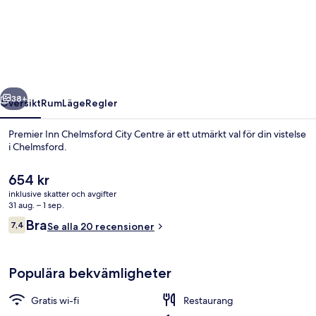
Inn
Chelmsford
City
Centre
regående
Nästa
38+
Översikt
Rum
Läge
Regler
Premier Inn Chelmsford City Centre är ett utmärkt val för din vistelse
i Chelmsford.
Det
654 kr
nuvarande
inklusive skatter och avgifter
priset
31 aug. – 1 sep.
är
Recensioner
Bra
7,4
Se alla 20 recensioner
654 kr
7,4 av 10,
Restaurang
Populära bekvämligheter
Gratis wi-fi
Restaurang