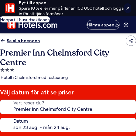
Byt till appen
Spara 10 % eller mer på fler än 100 000 hotell och logga
in för att tjäna förmåner
Hoppa till huvudsektionen
Hämta appen
Se alla boenden
Premier Inn Chelmsford City
Centre
3.0-
stjärnigt
Hotell i Chelmsford med restaurang
boende
Välj datum för att se priser
Vart reser du?
Datum