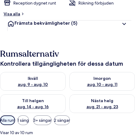
Reception dygnet runt
Rökning förbjuden
Visa alla
Främsta bekvämligheter
(5)
Rumsalternativ
Kontrollera tillgängligheten för dessa datum
Kontrollera tillgängligheten för ikväll aug. 9 - aug. 10
Kontrollera tillgängligheten fö
Ikväll
Imorgon
aug. 9 - aug. 10
aug. 10 - aug. 11
Kontrollera tillgängligheten för den här helgen aug. 14 - aug. 
Kontrollera tillgängligheten fö
Till helgen
Nästa helg
aug. 14 - aug. 16
aug. 21 - aug. 23
Tillgängliga
Alla rum
1 säng
3+ sängar
2 sängar
filter
för
Visar 10 av 10 rum