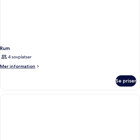
Rum
4 sovplatser
Mer
Mer information
information
om
Se priser
Rum