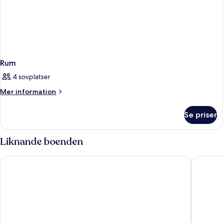
Rum
4 sovplatser
Mer
Mer information
information
om
Se priser
Rum
Liknande boenden
The Oakland
Premier 