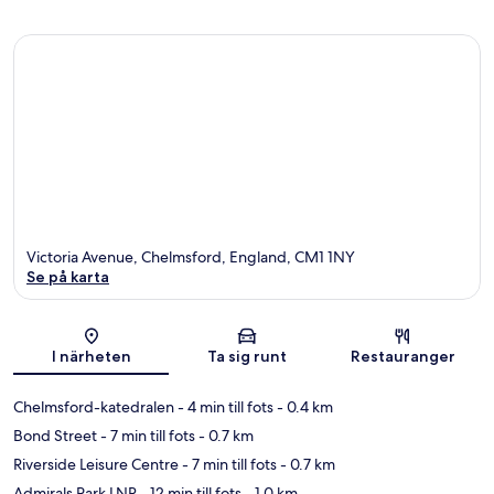
Victoria Avenue, Chelmsford, England, CM1 1NY
Se på karta
Karta
I närheten
Ta sig runt
Restauranger
Chelmsford-katedralen
- 4 min till fots
- 0.4 km
Bond Street
- 7 min till fots
- 0.7 km
Riverside Leisure Centre
- 7 min till fots
- 0.7 km
Admirals Park LNR
- 12 min till fots
- 1.0 km