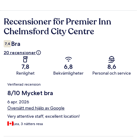
Recensioner för Premier Inn
Recensioner
Chelmsford City Centre
Bra
7,4
20 recensioner
7,8
6,8
8,6
Renlighet
Bekvämligheter
Personal och service
Recensioner
Verifierad recension
8/10 Mycket bra
6 apr. 2026
Översätt med hjälp av Google
Very attentive staff, excellent location!
Lea, 3 nätters resa