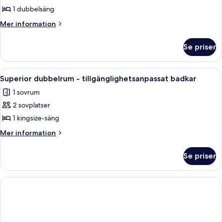
dubbelrum
1 dubbelsäng
-
Mer
Mer information
rullstolsanpassad
information
dusch
om
Se priser
Standard
dubbelrum
-
Öppna
Superior dubbelrum - tillgänglighets
6
rullstolsanpassad
Superior dubbelrum - tillgänglighetsanpassat badkar
alla
dusch
1 sovrum
foton
2 sovplatser
för
Superior
1 kingsize-säng
dubbelrum
Mer
Mer information
-
information
om
tillgänglighetsanpassat
Se priser
Superior
badkar
dubbelrum
-
tillgänglighetsanpassat
badkar