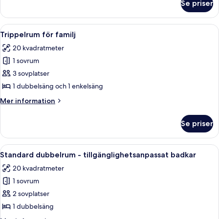
Se priser
Familjerum
för
fyra
Öppna
Trippelrum för familj | Sängkläder
7
Trippelrum för familj
alla
20 kvadratmeter
foton
1 sovrum
för
Trippelrum
3 sovplatser
för
1 dubbelsäng och 1 enkelsäng
familj
Mer
Mer information
information
om
Se priser
Trippelrum
för
familj
Öppna
Sängkläder
7
Standard dubbelrum - tillgänglighetsanpassat badkar
alla
20 kvadratmeter
foton
1 sovrum
för
Standard
2 sovplatser
dubbelrum
1 dubbelsäng
-