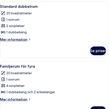
rum
Öppna
Standard dubbelrum | Sängkläder
7
Standard dubbelrum
alla
20 kvadratmeter
foton
1 sovrum
för
Standard
2 sovplatser
dubbelrum
1 dubbelsäng
Mer
Mer information
information
om
Se priser
Standard
dubbelrum
Öppna
Familjerum för fyra | Sängkläder
7
Familjerum för fyra
alla
20 kvadratmeter
foton
1 sovrum
för
Familjerum
4 sovplatser
för
1 dubbelsäng och 2 enkelsängar
fyra
Mer
Mer information
information
om