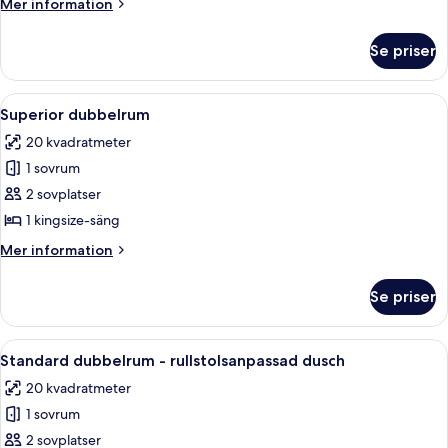
Mer
Mer information
tillgänglighetsanpassat
information
badkar
om
Se priser
Standard
dubbelrum
-
Öppna
Ett hotellrum med en stor säng, ett skr
6
tillgänglighetsanpassat
Superior dubbelrum
alla
badkar
20 kvadratmeter
foton
1 sovrum
för
Superior
2 sovplatser
dubbelrum
1 kingsize-säng
Mer
Mer information
information
om
Se priser
Superior
dubbelrum
Öppna
Sängkläder
7
Standard dubbelrum - rullstolsanpassad dusch
alla
20 kvadratmeter
foton
1 sovrum
för
Standard
2 sovplatser