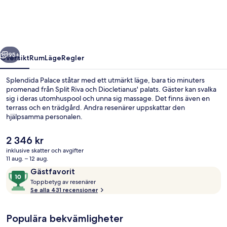
regående
Nästa
95+
Översikt
Rum
Läge
Regler
Splendida Palace ståtar med ett utmärkt läge, bara tio minuters
promenad från Split Riva och Diocletianus' palats. Gäster kan svalka
sig i deras utomhuspool och unna sig massage. Det finns även en
terrass och en trädgård. Andra resenärer uppskattar den
hjälpsamma personalen.
Det
2 346 kr
nuvarande
inklusive skatter och avgifter
priset
11 aug. – 12 aug.
Interiör
är
Recensioner
10
Gästfavorit
2 346 kr
T
av
Toppbetyg av resenärer
o
Se alla 431 recensioner
10,
p
Gästfavorit
p
Populära bekvämligheter
b
e