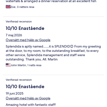
waterfalls & arranged a dinner reservation at an excellent fish
restaurant. Breakfast was plentiful with excellent egg, crepe &
Zoe, 3 nätters resa
omelette options. Absolutely worthy of its 5* rating, great
location for the centre of Split. Would definitely recommend to
family & friends.
Verifierad recension
10/10 Enastående
7 maj 2026
Översätt med hjälp av Google
Splendida is aptly named……it is SPLENDID😊 From my greeting
at the door, to my room, to the outstanding breakfast, to every
other service, Splendida management and staff were
outstanding. Thank you, All. Martin
John Martin, 1 natts resa
Verifierad recension
10/10 Enastående
19 juni 2025
Översätt med hjälp av Google
Amazing hotel with fantastic staff!