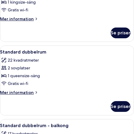
Deluxe
1 kingsize-säng
dubbelrum
Gratis wi-fi
(Ground
Mer
Mer information
floor)
information
om
Se priser
Deluxe
dubbelrum
(Ground
Öppna
Ett hotellrum med en stor säng, ett n
6
floor)
Standard dubbelrum
alla
22 kvadratmeter
foton
2 sovplatser
för
Standard
1 queensize-säng
dubbelrum
Gratis wi-fi
Mer
Mer information
information
om
Se priser
Standard
dubbelrum
Öppna
Ett sovrum med en säng, en garderob,
9
Standard dubbelrum - balkong
alla
17 kvadratmeter