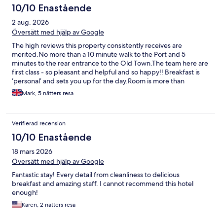
10/10 Enastående
2 aug. 2026
Översätt med hjälp av Google
The high reviews this property consistently receives are
merited.No more than a 10 minute walk to the Port and 5
minutes to the rear entrance to the Old Town.The team here are
first class - so pleasant and helpful and so happy!! Breakfast is
‘personal’ and sets you up for the day.Room is more than
adequate for 2 people.Highly recommended.
Mark, 5 nätters resa
Verifierad recension
10/10 Enastående
18 mars 2026
Översätt med hjälp av Google
Fantastic stay! Every detail from cleanliness to delicious
breakfast and amazing staff. I cannot recommend this hotel
enough!
Karen, 2 nätters resa