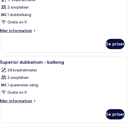
foton
2 sovplatser
för
Standard
1 dubbelsäng
dubbelrum
Gratis wi-fi
-
Mer
Mer information
balkong
information
om
Se priser
Standard
dubbelrum
-
Öppna
Ett välordnat hotellrum med en stor sä
7
balkong
Superior dubbelrum - balkong
alla
24 kvadratmeter
foton
2 sovplatser
för
Superior
1 queensize-säng
dubbelrum
Gratis wi-fi
-
Mer
Mer information
balkong
information
om
Se priser
Superior
dubbelrum
-