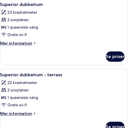
Öppna
En snyggt bäddad säng med en sänggav
8
balkong
Superior dubbelrum
alla
23 kvadratmeter
foton
2 sovplatser
för
Superior
1 queensize-säng
dubbelrum
Gratis wi-fi
Mer
Mer information
information
om
Se priser
Superior
dubbelrum
Öppna
Ett hotellrum med en stor säng, ett n
9
Superior dubbelrum - terrass
alla
22 kvadratmeter
foton
2 sovplatser
för
Superior
1 queensize-säng
dubbelrum
Gratis wi-fi
-
Mer
Mer information
terrass
information
om
Se priser