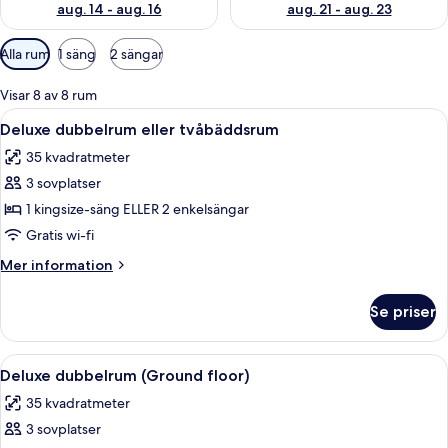
aug. 14 - aug. 16
aug. 21 - aug. 23
Tillgängliga
Alla rum
1 säng
2 sängar
filter
för
Visar 8 av 8 rum
rum
Öppna
Ett sovrum med en vägg av sten, en sä
13
Deluxe dubbelrum eller tvåbäddsrum
alla
35 kvadratmeter
foton
3 sovplatser
för
Deluxe
1 kingsize-säng ELLER 2 enkelsängar
dubbelrum
Gratis wi-fi
eller
Mer
Mer information
tvåbäddsrum
information
om
Se priser
Deluxe
dubbelrum
eller
Öppna
Ett sovrum med en vägg av sten, en sän
8
tvåbäddsrum
Deluxe dubbelrum (Ground floor)
alla
35 kvadratmeter
foton
3 sovplatser
för