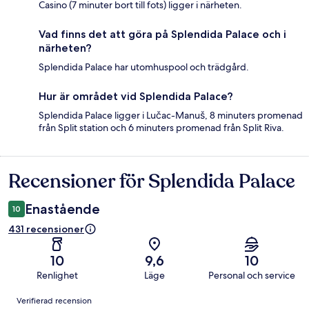
Casino (7 minuter bort till fots) ligger i närheten.
Vad finns det att göra på Splendida Palace och i
närheten?
Splendida Palace har utomhuspool och trädgård.
Hur är området vid Splendida Palace?
Splendida Palace ligger i Lučac-Manuš, 8 minuters promenad
från Split station och 6 minuters promenad från Split Riva.
Recensioner för Splendida Palace
Recensioner
Enastående
10
431 recensioner
10
9,6
10
Renlighet
Läge
Personal och service
Recensioner
Verifierad recension