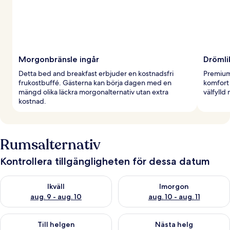
Morgonbränsle ingår
Drömli
Detta bed and breakfast erbjuder en kostnadsfri
Premium
frukostbuffé. Gästerna kan börja dagen med en
komfort 
mängd olika läckra morgonalternativ utan extra
välfylld
kostnad.
Rumsalternativ
Kontrollera tillgängligheten för dessa datum
Kontrollera tillgängligheten för ikväll aug. 9 - aug. 10
Kontrollera tillgängligheten fö
Ikväll
Imorgon
aug. 9 - aug. 10
aug. 10 - aug. 11
Kontrollera tillgängligheten för den här helgen aug. 14 - aug. 
Kontrollera tillgängligheten fö
Till helgen
Nästa helg