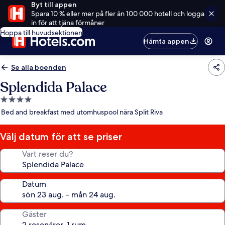
Byt till appen
Spara 10 % eller mer på fler än 100 000 hotell och logga
in för att tjäna förmåner
Hoppa till huvudsektionen
Hämta appen
Se alla boenden
Splendida Palace
4.0-
stjärnigt
Bed and breakfast med utomhuspool nära Split Riva
boende
Välj datum för att se priser
Vart reser du?
Datum
Gäster