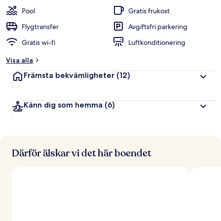
t
Pool
Gratis frukost
y
g
Flygtransfer
Avgiftsfri parkering
Gratis wi-fi
Luftkonditionering
a
v
Visa alla
r
Främsta bekvämligheter
(12)
e
s
e
Känn dig som hemma
(6)
n
ä
r
e
r
Därför älskar vi det här boendet