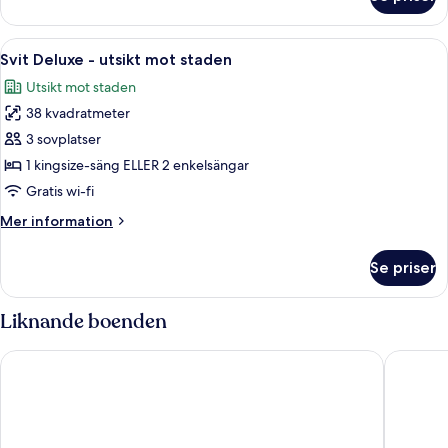
Superior
dubbelrum
-
Öppna
Ett sovrum med en vägg av sten, en sä
12
terrass
Svit Deluxe - utsikt mot staden
alla
Utsikt mot staden
foton
38 kvadratmeter
för
Svit
3 sovplatser
Deluxe
1 kingsize-säng ELLER 2 enkelsängar
-
Gratis wi-fi
utsikt
Mer
Mer information
mot
information
staden
om
Se priser
Svit
Deluxe
-
Liknande boenden
utsikt
mot
AC Hotel by Marriott Split
Art Hote
staden