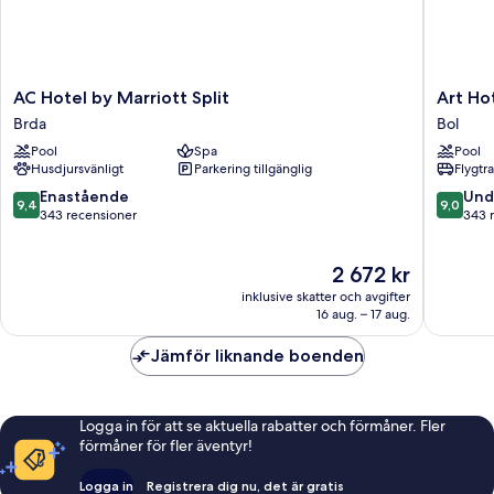
AC
Art
AC Hotel by Marriott Split
Art Ho
Hotel
Hotel
Brda
Bol
by
Bol
Pool
Spa
Pool
Marriott
Husdjursvänligt
Parkering tillgänglig
Flygtr
Split
Brda
9.4
9.0
Enastående
Und
9,4
9,0
av
av
343 recensioner
343 
10,
10,
Enastående,
Underba
Priset
2 672 kr
343 recensioner
343 rec
är
inklusive skatter och avgifter
2 672 kr
16 aug. – 17 aug.
Jämför liknande boenden
Logga in för att se aktuella rabatter och förmåner. Fler
förmåner för fler äventyr!
Logga in
Registrera dig nu, det är gratis