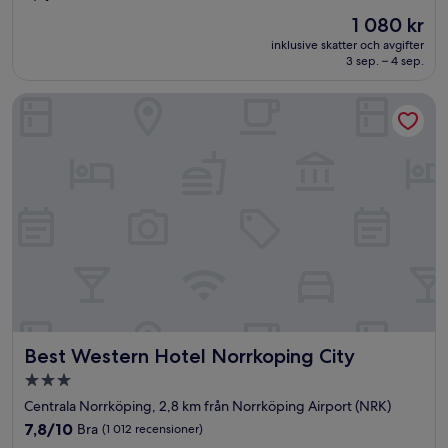
av
Priset
1 080 kr
10,
är
Underbart,
inklusive skatter och avgifter
1 080 kr
3 sep. – 4 sep.
(184 recensioner)
Best Western Hotel Norrkoping City
Best Western Hotel Norrkoping City
Best Western Hotel Norrkoping City
3.0-
stjärnigt
Centrala Norrköping, 2,8 km från Norrköping Airport (NRK)
boende
7.8
7,8/10
Bra
(1 012 recensioner)
av