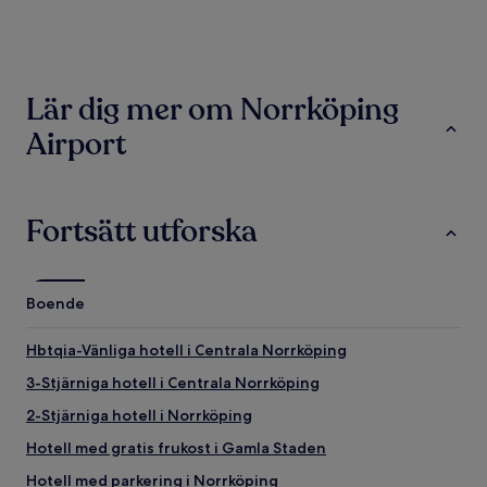
hittade
under
de
senaste
24 timmarna,
Lär dig mer om Norrköping
baserat
på
Airport
1 natt
för
2 vuxna.
Priser
och
Fortsätt utforska
tillgänglighet
kan
ändras.
Ytterligare
Boende
villkor
kan
Hbtqia-Vänliga hotell i Centrala Norrköping
gälla.
3-Stjärniga hotell i Centrala Norrköping
2-Stjärniga hotell i Norrköping
Hotell med gratis frukost i Gamla Staden
Hotell med parkering i Norrköping