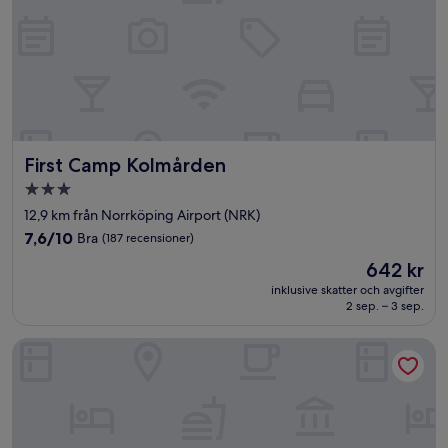
First Camp Kolmården
First Camp Kolmården
3.0-
stjärnigt
12,9 km från Norrköping Airport (NRK)
boende
7.6
7,6/10
Bra
(187 recensioner)
av
Priset
642 kr
10,
är
Bra,
inklusive skatter och avgifter
642 kr
2 sep. – 3 sep.
(187 recensioner)
Söderköpings Brunn