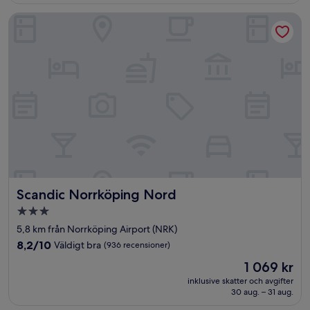
(156 recensioner)
Scandic Norrköping Nord
Scandic Norrköping Nord
Scandic Norrköping Nord
3.0-
stjärnigt
5,8 km från Norrköping Airport (NRK)
boende
8.2
8,2/10
Väldigt bra
(936 recensioner)
av
Priset
1 069 kr
10,
är
Väldigt
inklusive skatter och avgifter
1 069 kr
30 aug. – 31 aug.
bra,
(936 recensioner)