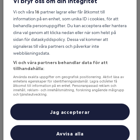
Vi bryr oss om din integritet
Scandic Strömmen
Scandic Strömmen
3.5-
Vi och våra
16
partner lagrar eller får åtkomst till
stjärnigt
Centrala Norrköping, 3,1 km från Norrköping Airport (NRK)
information på en enhet, som unika ID i cookies, för att
boende
8.6
8,6/10
Fantastiskt
(1 029 recensioner)
behandla personuppgifter. Du kan acceptera eller hantera
av
dina val genom att klicka nedan eller när som helst på
Priset
1 055 kr
10,
är
sidan för dataskyddspolicy. Dessa val kommer att
Fantastiskt,
inklusive skatter och avgifter
1 055 kr
signaleras till våra partners och påverkar inte
9 aug. – 10 aug.
(1 029 recensioner)
webbläsningsdata.
Elite Grand Hotel Norrköping
Vi och våra partners behandlar data för att
tillhandahålla:
Använda exakta uppgifter om geografisk positionering. Aktivt läsa av
enhetens egenskaper för identifieringsändamål. Lagra och/eller få
åtkomst till information på en enhet. Personanpassad reklam och
innehåll, reklam- och innehållsmätning, forskning angående målgrupp
och tjänsteutveckling.
Lista över partner (leverantörer)
Jag accepterar
Avvisa alla
Elite Grand Hotel Norrköping
Elite Grand Hotel Norrköping