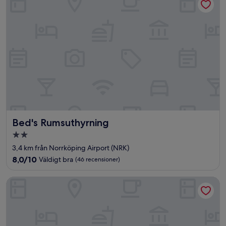
Bed's Rumsuthyrning
Bed's Rumsuthyrning
2.0-
stjärnigt
3,4 km från Norrköping Airport (NRK)
boende
8.0
8,0/10
Väldigt bra
(46 recensioner)
av
10,
First Camp Kolmården
Väldigt
bra,
(46 recensioner)