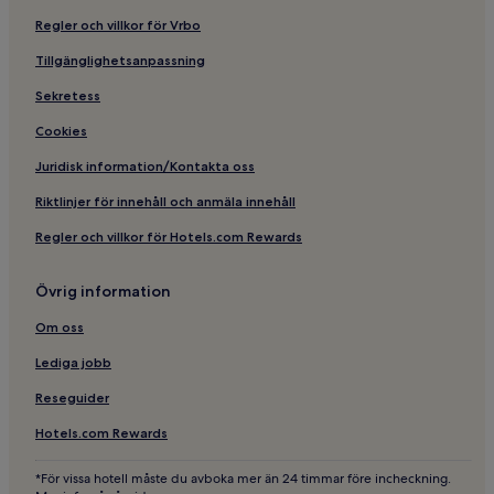
Hotell i närheten av Nya torget spårvagnshållplats
Regler och villkor för Vrbo
Hotell i närheten av Holmens Museum
Tillgänglighetsanpassning
Hotell i närheten av Norrköpings konstmuseum
Sekretess
Billiga hotell i Norrköping
Cookies
Familjehotell i Centrala Norrköping
Juridisk information/Kontakta oss
Husdjursvänliga hotell i Centrala Norrköping
Riktlinjer för innehåll och anmäla innehåll
Familjehotell i Norrköping
Regler och villkor för Hotels.com Rewards
Hotell i närheten av Ringdansen centrum
spårvagnshållplats
Övrig information
Hotell i närheten av Ståhl Collection
Om oss
Hotell i Norrköping
Lediga jobb
Hotell i närheten av Arbetets museum
Reseguider
Hotell med gym i Centrala Norrköping
Hotell i närheten av Östgötateatern
Hotels.com Rewards
Hotell med parkering i Centrala Norrköping
*För vissa hotell måste du avboka mer än 24 timmar före incheckning.