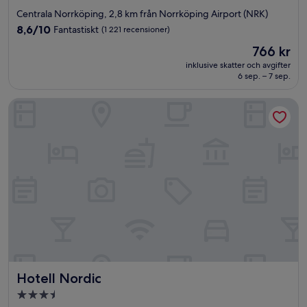
stjärnigt
Centrala Norrköping, 2,8 km från Norrköping Airport (NRK)
boende
8.6
8,6/10
Fantastiskt
(1 221 recensioner)
av
Priset
766 kr
10,
är
Fantastiskt,
inklusive skatter och avgifter
766 kr
6 sep. – 7 sep.
(1 221 recensioner)
Hotell Nordic
Hotell Nordic
Hotell Nordic
3.5-