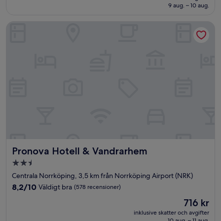
1 069 kr
9 aug. – 10 aug.
(228 recensioner)
Pronova Hotell & Vandrarhem
Pronova Hotell & Vandrarhem
Pronova Hotell & Vandrarhem
2.5-
stjärnigt
Centrala Norrköping, 3,5 km från Norrköping Airport (NRK)
boende
8.2
8,2/10
Väldigt bra
(578 recensioner)
av
Priset
716 kr
10,
är
Väldigt
inklusive skatter och avgifter
716 kr
10 aug. – 11 aug.