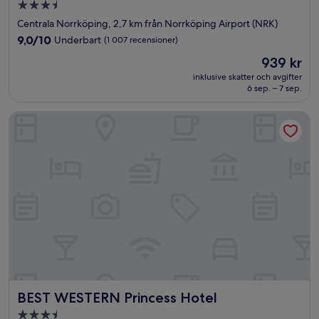
3.5-
stjärnigt
Centrala Norrköping, 2,7 km från Norrköping Airport (NRK)
boende
9.0
9,0/10
Underbart
(1 007 recensioner)
av
Priset
939 kr
10,
är
Underbart,
inklusive skatter och avgifter
939 kr
6 sep. – 7 sep.
(1 007 recensioner)
BEST WESTERN Princess Hotel
BEST WESTERN Princess Hotel
BEST WESTERN Princess Hotel
3.5-