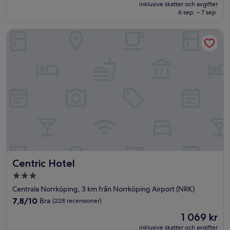
är
Underbart,
inklusive skatter och avgifter
988 kr
6 sep. – 7 sep.
(1 011 recensioner)
Centric Hotel
Centric Hotel
Centric Hotel
3.0-
stjärnigt
Centrala Norrköping, 3 km från Norrköping Airport (NRK)
boende
7.8
7,8/10
Bra
(228 recensioner)
av
Priset
1 069 kr
10,
är
Bra,
inklusive skatter och avgifter