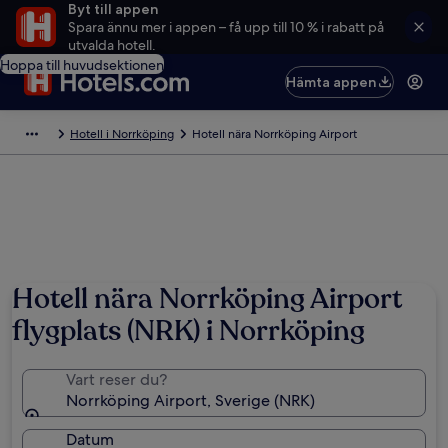
Byt till appen
Spara ännu mer i appen – få upp till 10 % i rabatt på
utvalda hotell.
Hoppa till huvudsektionen
Hämta appen
Hotell i Norrköping
Hotell nära Norrköping Airport
Foto av Corbis
Hotell nära Norrköping Airport
flygplats (NRK) i Norrköping
Vart reser du?
Norrköping Airport, Sverige (NRK)
Datum