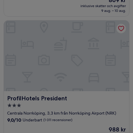
869 kr
10,
är
Fantastiskt,
inklusive skatter och avgifter
869 kr
9 aug. – 10 aug.
(1 004 recensioner)
ProfilHotels President
ProfilHotels President
ProfilHotels President
3.0-
stjärnigt
Centrala Norrköping, 3,3 km från Norrköping Airport (NRK)
boende
9.0
9,0/10
Underbart
(1 011 recensioner)
av
Priset
988 kr
10,