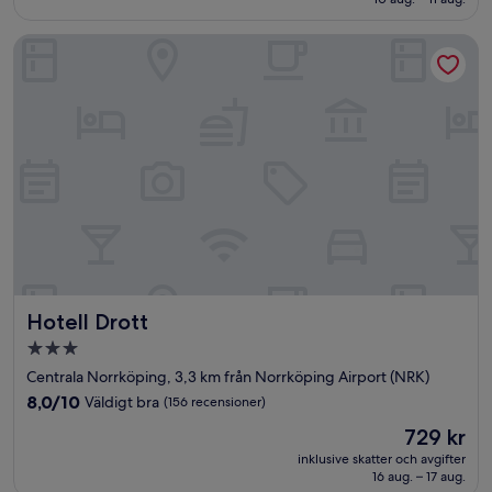
bra,
(578 recensioner)
Hotell Drott
Hotell Drott
Hotell Drott
3.0-
stjärnigt
Centrala Norrköping, 3,3 km från Norrköping Airport (NRK)
boende
8.0
8,0/10
Väldigt bra
(156 recensioner)
av
Priset
729 kr
10,
är
Väldigt
inklusive skatter och avgifter
729 kr
16 aug. – 17 aug.
bra,