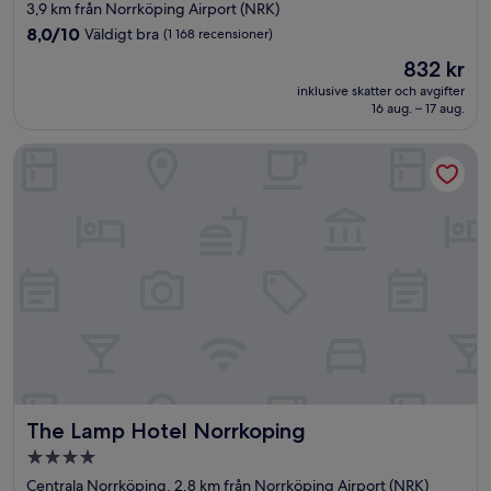
stjärnigt
3,9 km från Norrköping Airport (NRK)
boende
8.0
8,0/10
Väldigt bra
(1 168 recensioner)
av
Priset
832 kr
10,
är
Väldigt
inklusive skatter och avgifter
832 kr
16 aug. – 17 aug.
bra,
(1 168 recensioner)
The Lamp Hotel Norrkoping
The Lamp Hotel Norrkoping
The Lamp Hotel Norrkoping
4.0-
stjärnigt
Centrala Norrköping, 2,8 km från Norrköping Airport (NRK)