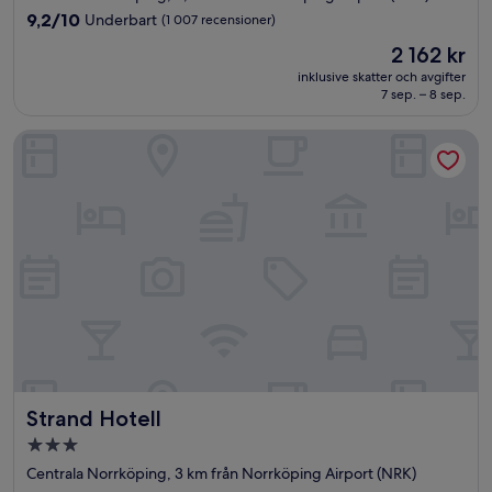
boende
9.2
9,2/10
Underbart
(1 007 recensioner)
av
Priset
2 162 kr
10,
är
Underbart,
inklusive skatter och avgifter
2 162 kr
7 sep. – 8 sep.
(1 007 recensioner)
Strand Hotell
Strand Hotell
Strand Hotell
3.0-
stjärnigt
Centrala Norrköping, 3 km från Norrköping Airport (NRK)