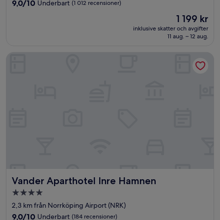
boende
9.0
9,0/10
Underbart
(1 012 recensioner)
av
Priset
1 199 kr
10,
är
Underbart,
inklusive skatter och avgifter
1 199 kr
11 aug. – 12 aug.
(1 012 recensioner)
Vander Aparthotel Inre Hamnen
Vander Aparthotel Inre Hamnen
Vander Aparthotel Inre Hamnen
4.0-
stjärnigt
2,3 km från Norrköping Airport (NRK)
boende
9.0
9,0/10
Underbart
(184 recensioner)