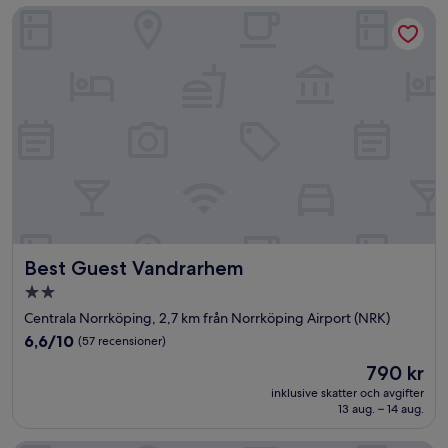
Best Guest Vandrarhem
Best Guest Vandrarhem
Best Guest Vandrarhem
2.0-
stjärnigt
Centrala Norrköping, 2,7 km från Norrköping Airport (NRK)
boende
6.6
6,6/10
(57 recensioner)
av
Priset
790 kr
10,
är
(57 recensioner)
inklusive skatter och avgifter
790 kr
13 aug. – 14 aug.