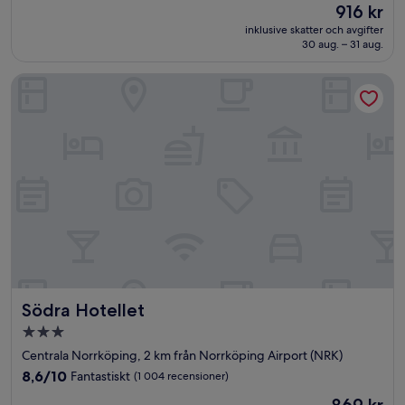
Priset
916 kr
10,
är
Bra,
inklusive skatter och avgifter
916 kr
30 aug. – 31 aug.
(1 012 recensioner)
Södra Hotellet
Södra Hotellet
Södra Hotellet
3.0-
stjärnigt
Centrala Norrköping, 2 km från Norrköping Airport (NRK)
boende
8.6
8,6/10
Fantastiskt
(1 004 recensioner)
av
Priset