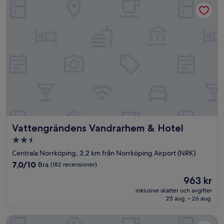
Vattengrändens Vandrarhem & Hotel
Vattengrändens Vandrarhem & Hotel
Vattengrändens Vandrarhem & Hotel
2.5-
stjärnigt
Centrala Norrköping, 3,2 km från Norrköping Airport (NRK)
boende
7.0
7,0/10
Bra
(182 recensioner)
av
Priset
963 kr
10,
är
Bra,
inklusive skatter och avgifter
963 kr
25 aug. – 26 aug.
(182 recensioner)
Bed's Rumsuthyrning