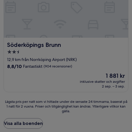
Söderköpings Brunn
Söderköpings Brunn
2.5-
stjärnigt
12,9 km från Norrköping Airport (NRK)
boende
8.8
8,8/10
Fantastiskt
(904 recensioner)
av
Priset
1 881 kr
10,
är
Fantastiskt,
inklusive skatter och avgifter
1 881 kr
2 sep. – 3 sep.
(904 recensioner)
Lägsta
Lägsta pris per natt som vi hittade under de senaste 24 timmarna, baserat på
1 natt för 2 vuxna. Priser och tillgänglighet kan ändras. Ytterligare villkor kan
pris
gälla.
per
natt
som
Visa alla boenden
vi