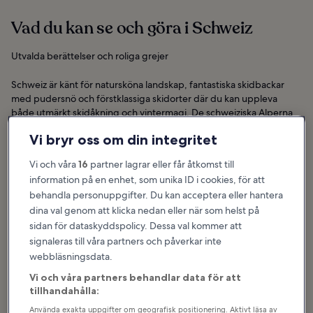
Vad du kan se och göra i Schweiz
Utvalda berättelser och roliga grejer
Schweiz är känt för natursköna landskap, fantastiska skidbackar
med pudersnö och förstklassiga skidorter där du kan uppleva
både utmärkt skidåkning och vintermagi. De schweiziska Alperna
tar upp mer än hälften av landet area, och det finns hundratals
Vi bryr oss om din integritet
skidorter i de bergiga regionerna. Vi har endast valt ut schweiziska
skidorter som anses vara toppdestinationer för adrenalinsökande
Vi och våra
16
partner lagrar eller får åtkomst till
skidåkare på jakt efter de tuffaste offpist-backarna. Naturligtvis...
information på en enhet, som unika ID i cookies, för att
Visa mer
behandla personuppgifter. Du kan acceptera eller hantera
dina val genom att klicka nedan eller när som helst på
sidan för dataskyddspolicy. Dessa val kommer att
signaleras till våra partners och påverkar inte
webbläsningsdata.
Vi och våra partners behandlar data för att
tillhandahålla:
Använda exakta uppgifter om geografisk positionering. Aktivt läsa av