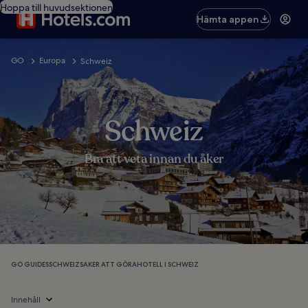
Hoppa till huvudsektionen
Hämta appen
GO
Europa
Schweiz
Schweiz
Bra att veta innan du åker
GO GUIDES
SCHWEIZ
SAKER ATT GÖRA
HOTELL I SCHWEIZ
Innehåll