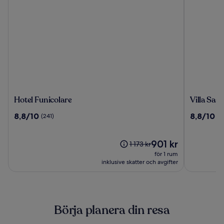
Hotel
Villa
Hotel Funicolare
Villa Sass
Funicolare
Sassa
8.8
8.8
8,8/10
8,8/10
(241)
(1
av
av
10,
10,
(241)
Priset
(1008)
901 kr
Priset
1 173 kr
är
var
för 1 rum
901 kr
1 173 kr,
inklusive skatter och avgifter
se
mer
information
om
Börja planera din resa
standardpris.