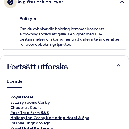
Avgifter och policyer
Policyer
Om du avbokar din bokning kommer boendets
avbokningspolicy att gälla. I enlighet med EU-
bestämmelser om konsumenträtt gäller inte ångerrätten
för boendebokningstjänster.
Fortsätt utforska
Boende
L
Royal Hotel
ä
L
Eazzzy rooms Corby
n
ä
L
Chestnut Court
k
n
ä
L
Pear Tree Farm B&B
t
k
n
ä
L
Holiday Inn Corby Kettering Hotel & Spa
i
t
k
n
ä
L
Ibis Wellingborough
l
i
t
k
n
ä
L
Royal Hotel Kettering