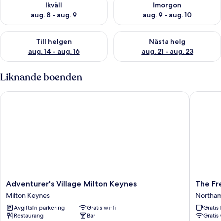
Ikväll
Imorgon
aug. 8 - aug. 9
aug. 9 - aug. 10
Kontrollera tillgängligheten för den här helgen aug. 14 - aug. 
Kontrollera tillgängligheten fö
Till helgen
Nästa helg
aug. 14 - aug. 16
aug. 21 - aug. 23
Liknande boenden
Adventurer's Village Milton Keynes
The Fren
Adventurer's
The
Adventurer's Village Milton Keynes
The Fr
Village
French
Milton Keynes
Northa
Milton
Partridg
Avgiftsfri parkering
Gratis wi-fi
Gratis 
Keynes
Northa
Restaurang
Bar
Gratis 
Milton