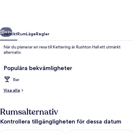
regående
Nästa
49+
Översikt
Rum
Läge
Regler
När du planerar en resa till Kettering är Rushton Hall ett utmärkt
alternativ.
Populära bekvämligheter
Bar
Visa alla
Exteriör
Rumsalternativ
Kontrollera tillgängligheten för dessa datum
Kontrollera tillgängligheten för ikväll aug. 8 - aug. 9
Kontrollera tillgängligheten f