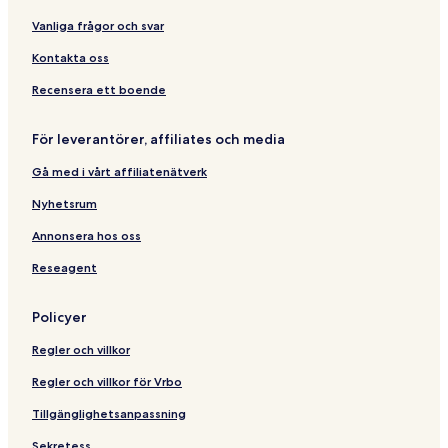
i
b
d
&
S
n
y
e
B
P
Vanliga frågor och svar
g
I
n
r
A
H
-
e
Kontakta oss
G
P
a
r
k
Recensera ett boende
i
f
v
a
För leverantörer, affiliates och media
a
s
t
t
Gå med i vårt affiliatenätverk
e
e
Nyhetsrum
n
t
Annonsera hos oss
r
Reseagent
a
n
c
Policyer
e
Regler och villkor
Regler och villkor för Vrbo
Tillgänglighetsanpassning
Sekretess