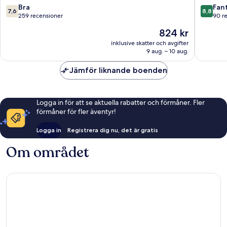
Keynes
7.6
8.8
Bra
Fant
7,6
8,8
av
av
259 recensioner
90 r
10,
10,
Priset
824 kr
Bra,
Fantastis
är
259 recensioner
90 rece
inklusive skatter och avgifter
824 kr
9 aug. – 10 aug.
Jämför liknande boenden
Logga in för att se aktuella rabatter och förmåner. Fler
förmåner för fler äventyr!
Logga in
Registrera dig nu, det är gratis
Om området