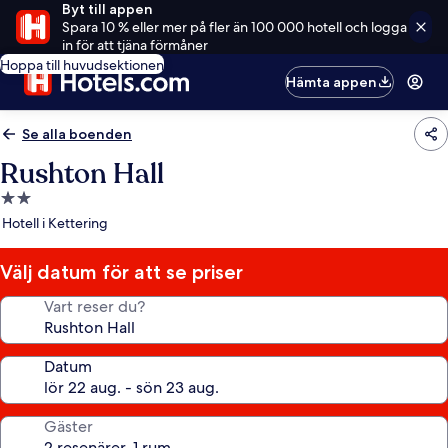
Byt till appen
Spara 10 % eller mer på fler än 100 000 hotell och logga
in för att tjäna förmåner
Hoppa till huvudsektionen
Hämta appen
Se alla boenden
Rushton Hall
2.0-
stjärnigt
Hotell i Kettering
boende
Välj datum för att se priser
Vart reser du?
Datum
Gäster