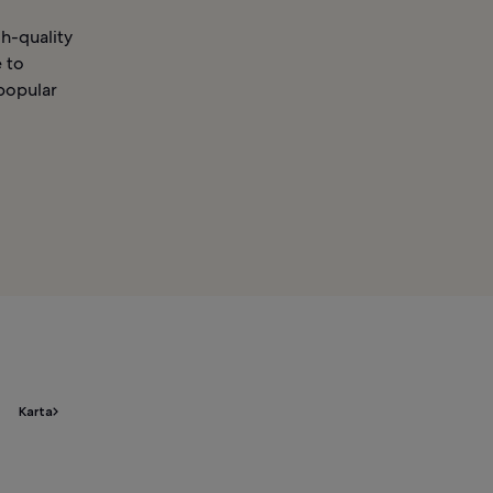
gh-quality
e to
 popular
Karta