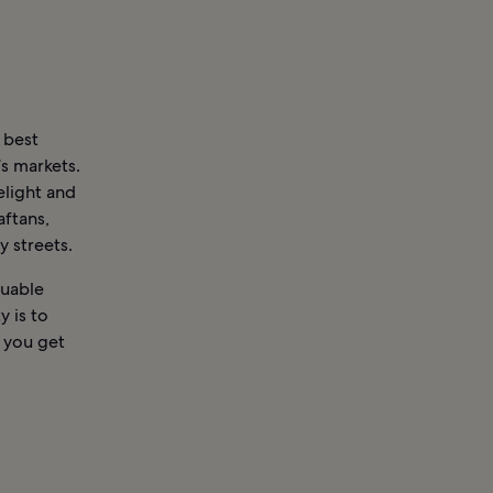
 best
’s markets.
elight and
aftans,
y streets.
luable
y is to
p you get