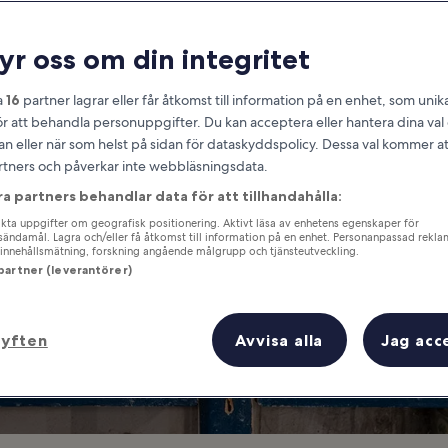
es to Go Shopping
ryr oss om din integritet
to Shop in Marrakech and What 
a
16
partner lagrar eller får åtkomst till information på en enhet, som unika
ör att behandla personuppgifter. Du kan acceptera eller hantera dina va
an eller när som helst på sidan för dataskyddspolicy. Dessa val kommer at
partners och påverkar inte webbläsningsdata.
ra partners behandlar data för att tillhandahålla:
ta uppgifter om geografisk positionering. Aktivt läsa av enhetens egenskaper för
gsändamål. Lagra och/eller få åtkomst till information på en enhet. Personanpassad rekla
innehållsmätning, forskning angående målgrupp och tjänsteutveckling.
 partner (leverantörer)
syften
Avvisa alla
Jag acc