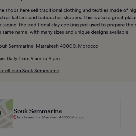
e shops here sell traditional clothing and textiles made of hi
uch as kaftans and babouches slippers. This is also a great plac
 tagine, the traditional clay cooking pot used to prepare the
e same name, with many sizes and unique designs available.
ouk Semmarine, Marrakesh 40000, Morocco
er:
Daily from 9 am to 9 pm
hotell nära Souk Semmarine
Souk Semmarine
Souk Semmarine, Marrakesh 40000, Morocco