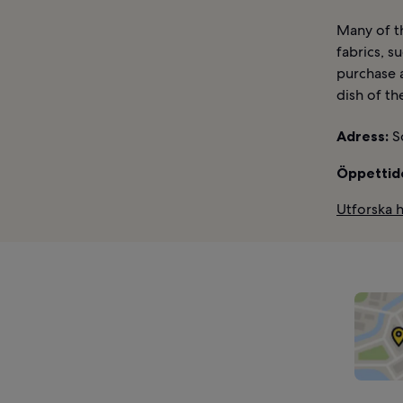
Many of th
fabrics, s
purchase a
dish of th
Adress:
S
Öppettid
Utforska 