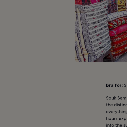
Bra för:
S
Souk Semm
the distin
everythin
hours expl
into the s