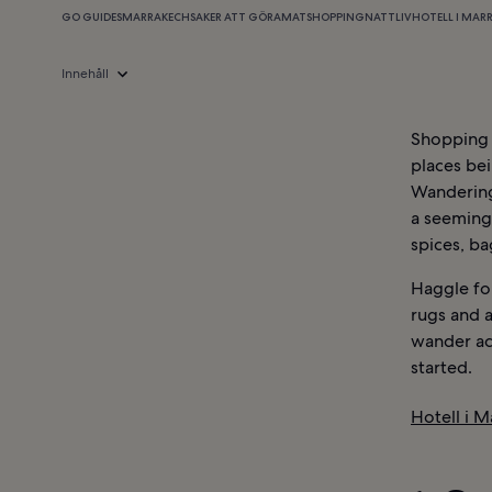
GO GUIDES
MARRAKECH
SAKER ATT GÖRA
MAT
SHOPPING
NATTLIV
HOTELL I MAR
Innehåll
Shopping 
places bei
Wandering 
a seemingl
spices, ba
Haggle for
rugs and a
wander acc
started.
Hotell i M