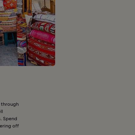
s through
ll
s. Spend
ering off