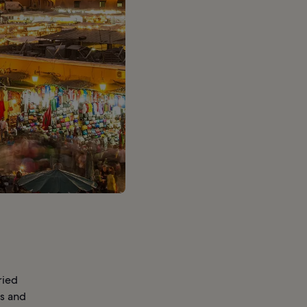
ried
rs and