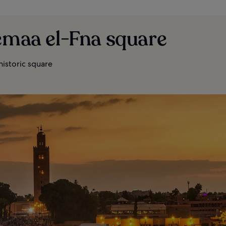
emaa el-Fna square
 historic square