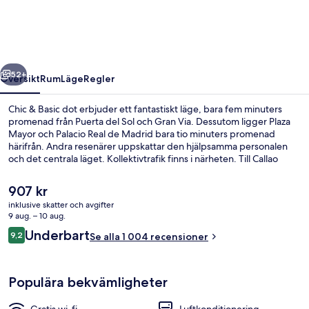
dot
regående
Nästa
52+
Översikt
Rum
Läge
Regler
Chic & Basic dot erbjuder ett fantastiskt läge, bara fem minuters
promenad från Puerta del Sol och Gran Via. Dessutom ligger Plaza
Mayor och Palacio Real de Madrid bara tio minuters promenad
härifrån. Andra resenärer uppskattar den hjälpsamma personalen
och det centrala läget. Kollektivtrafik finns i närheten. Till Callao
station tar det 3 minuter att gå och till Sol station är det 4 minuter.
Det
907 kr
nuvarande
inklusive skatter och avgifter
priset
9 aug. – 10 aug.
Boendets fasad
är
Recensioner
Underbart
9,2
Se alla 1 004 recensioner
907 kr
9,2 av 10,
Populära bekvämligheter