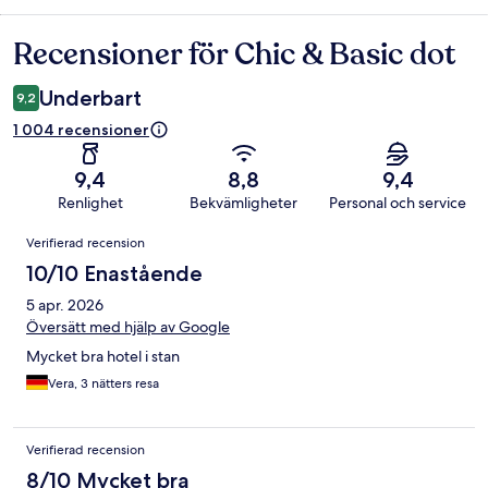
Recensioner för Chic & Basic dot
Recensioner
Underbart
9,2
1 004 recensioner
9,4
8,8
9,4
Renlighet
Bekvämligheter
Personal och service
Recensioner
Verifierad recension
10/10 Enastående
5 apr. 2026
Översätt med hjälp av Google
Mycket bra hotel i stan
Vera, 3 nätters resa
Verifierad recension
8/10 Mycket bra