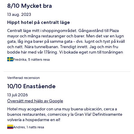
8/10 Mycket bra
13 aug. 2023
Hippt hotel på centralt läge
Centralt läge mitt i shoppingområdet. Gångavstånd till Plaza
mayor och många restauranger och barer. Men det var en lugn
gata, låg inga barer på samma gata - dvs. lugnt och tyst på kväll
och natt. Nära tunnelbanan. Trendigt inrett. Jag och min fru
bodde här med vår 17åring. Vi bokade eget rum till tonåringen
som tyckte att det var ett coolt ställe och trivdes med att få eget
Fredrika, 5 nätters resa
space. Frukosten serverades i ett modernt café som satt ihop
med hotellet. Det var en prisvärd frukost som beställdes och
serverades vid bordet, ej buffé. Man beställde från en fast
Verifierad recension
meny: Kaffe/te, juice/smoothie,
toast/matvåffla/galette/omelett, och sockerkaka. Hela
10/10 Enastående
konceptet var glutenfritt, men det tänkte man inte på. Det fanns
13 juli 2026
vegetariska alternativ.
Översätt med hjälp av Google
Hotel muy acogedor con una muy buena ubicación, cerca a
buenos restaurantes, comercios y la Gran Vía! Definitivamente
volvería a hospedarme en el!
Andres, 1 natts resa