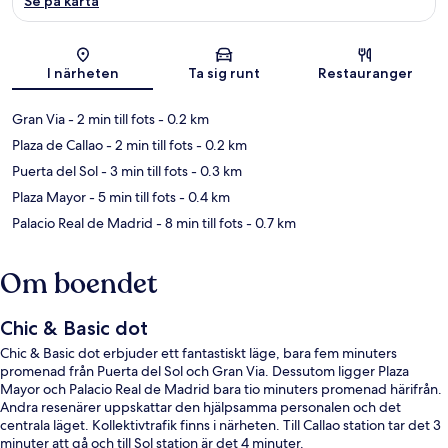
Se på karta
Karta
I närheten
Ta sig runt
Restauranger
Gran Via
- 2 min till fots
- 0.2 km
Plaza de Callao
- 2 min till fots
- 0.2 km
Puerta del Sol
- 3 min till fots
- 0.3 km
Plaza Mayor
- 5 min till fots
- 0.4 km
Palacio Real de Madrid
- 8 min till fots
- 0.7 km
Om boendet
Chic & Basic dot
Chic & Basic dot erbjuder ett fantastiskt läge, bara fem minuters
promenad från Puerta del Sol och Gran Via. Dessutom ligger Plaza
Mayor och Palacio Real de Madrid bara tio minuters promenad härifrån.
Andra resenärer uppskattar den hjälpsamma personalen och det
centrala läget. Kollektivtrafik finns i närheten. Till Callao station tar det 3
minuter att gå och till Sol station är det 4 minuter.