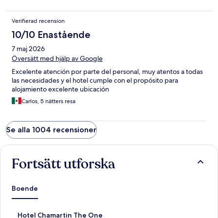
Verifierad recension
10/10 Enastående
7 maj 2026
Översätt med hjälp av Google
Excelente atención por parte del personal, muy atentos a todas
las necesidades y el hotel cumple con el propósito para
alojamiento excelente ubicación
Carlos, 5 nätters resa
Se alla 1004 recensioner
Fortsätt utforska
Boende
L
Hotel Chamartin The One