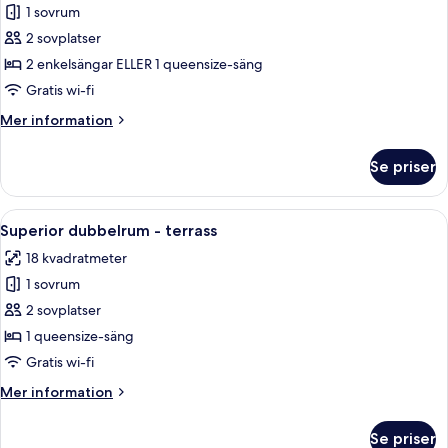
Deluxe-
1 sovrum
rum
2 sovplatser
2 enkelsängar ELLER 1 queensize-säng
Gratis wi-fi
Mer
Mer information
information
om
Se priser
Deluxe-
rum
Öppna
Ett modernt sovrum med en säng, en 
12
Superior dubbelrum - terrass
alla
18 kvadratmeter
foton
1 sovrum
för
Superior
2 sovplatser
dubbelrum
1 queensize-säng
-
Gratis wi-fi
terrass
Mer
Mer information
information
om
Se priser
Superior