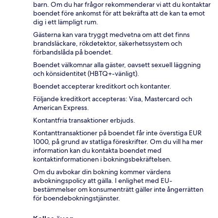
barn. Om du har frågor rekommenderar vi att du kontaktar
boendet före ankomst för att bekräfta att de kan ta emot
dig i ett lämpligt rum.
Gästerna kan vara tryggt medvetna om att det finns
brandsläckare, rökdetektor, säkerhetssystem och
förbandslåda på boendet.
Boendet välkomnar alla gäster, oavsett sexuell läggning
och könsidentitet (HBTQ+-vänligt).
Boendet accepterar kreditkort och kontanter.
Följande kreditkort accepteras: Visa, Mastercard och
American Express.
Kontantfria transaktioner erbjuds.
Kontanttransaktioner på boendet får inte överstiga EUR
1000, på grund av statliga föreskrifter. Om du vill ha mer
information kan du kontakta boendet med
kontaktinformationen i bokningsbekräftelsen.
Om du avbokar din bokning kommer värdens
avbokningspolicy att gälla. I enlighet med EU-
bestämmelser om konsumenträtt gäller inte ångerrätten
för boendebokningstjänster.