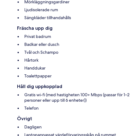
Mörkläggningsgardiner
Ljudisolerade rum
Sängkläder tillhandahålls
Fräscha upp dig
Privat badrum
Badkar eller dusch
Tvål och Schampo
Hårtork
Handdukar
Toalettpapper
Håll dig uppkopplad
Gratis wi-fi (med hastigheten 100+ Mbps (passar för 1–2
personer eller upp till 6 enheter))
Telefon
Övrigt
Dagligen
Laptopanpassat värdeförvaringsskåp på rummet