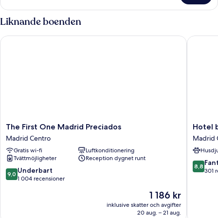
dubbelrum
-
Liknande boenden
terrass
The First One Madrid Preciados
Hotel bo
The
Hotel
The First One Madrid Preciados
Hotel 
First
boutiqu
Madrid Centro
Madrid 
One
Negres
Gratis wi-fi
Luftkonditionering
Husdju
Madrid
Plaza
Tvättmöjligheter
Reception dygnet runt
Preciados
Mayor
8.8
Fant
8,8
Madrid
Madrid
9.0
Underbart
av
301 
9,0
Centro
Centro
av
1 004 recensioner
10,
10,
Fantastis
Priset
1 186 kr
Underbart,
301 rece
är
1 004 recensioner
inklusive skatter och avgifter
1 186 kr
20 aug. – 21 aug.