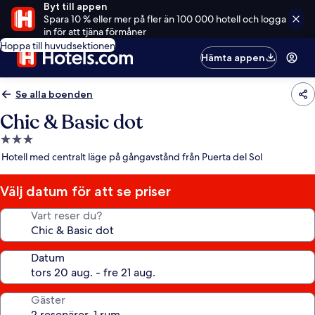
Byt till appen
Spara 10 % eller mer på fler än 100 000 hotell och logga
in för att tjäna förmåner
Hoppa till huvudsektionen
Hämta appen
Se alla boenden
Chic & Basic dot
3.0-
stjärnigt
Hotell med centralt läge på gångavstånd från Puerta del Sol
boende
Välj datum för att se priser
Vart reser du?
Datum
Gäster