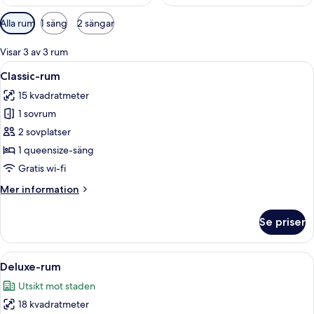
Tillgängliga
Alla rum
1 säng
2 sängar
filter
för
Visar 3 av 3 rum
rum
Öppna
Ett modernt sovrum med en stor säng
7
Classic-rum
alla
15 kvadratmeter
foton
1 sovrum
för
Classic-
2 sovplatser
rum
1 queensize-säng
Gratis wi-fi
Mer
Mer information
information
om
Se priser
Classic-
rum
Öppna
Ett modernt sovrum med en böjd, ora
15
Deluxe-rum
alla
Utsikt mot staden
foton
18 kvadratmeter
för