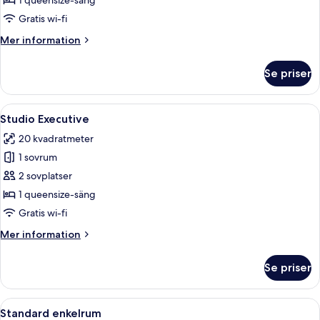
1 queensize-säng
Gratis wi-fi
Mer
Mer information
information
om
Se priser
Deluxe
dubbelrum
Öppna
Ett modernt hotellrum med en säng, ett
6
Studio Executive
alla
20 kvadratmeter
foton
1 sovrum
för
Studio
2 sovplatser
Executive
1 queensize-säng
Gratis wi-fi
Mer
Mer information
information
om
Se priser
Studio
Executive
Öppna
Ett modernt hotellrum med en säng, e
7
Standard enkelrum