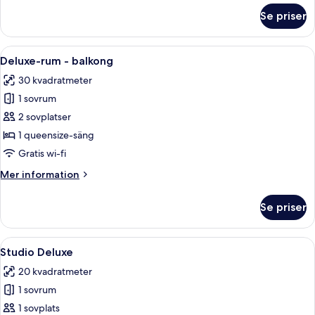
om
Se priser
Executive-
rum
Öppna
Ett modernt hotellrum med en stor säng
7
Deluxe-rum - balkong
alla
30 kvadratmeter
foton
1 sovrum
för
Deluxe-
2 sovplatser
rum
1 queensize-säng
-
Gratis wi-fi
balkong
Mer
Mer information
information
om
Se priser
Deluxe-
rum
-
Öppna
Ett hotellrum med en säng, ett skrivbo
7
balkong
Studio Deluxe
alla
20 kvadratmeter
foton
1 sovrum
för
Studio
1 sovplats