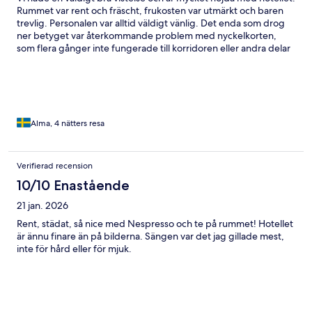
Rummet var rent och fräscht, frukosten var utmärkt och baren
trevlig. Personalen var alltid väldigt vänlig. Det enda som drog
ner betyget var återkommande problem med nyckelkorten,
som flera gånger inte fungerade till korridoren eller andra delar
av hotellet. Hissarna var också ur funktion vid flera tillfällen, vilket
gjorde situationen extra frustrerande. Personalen var trevlig,
men hade ibland svårt att hjälpa oss lösa problemen. Trots detta
hade vi det fantastiskt och skulle gärna bo här igen.
Alma, 4 nätters resa
Verifierad recension
10/10 Enastående
21 jan. 2026
Rent, städat, så nice med Nespresso och te på rummet! Hotellet
är ännu finare än på bilderna. Sängen var det jag gillade mest,
inte för hård eller för mjuk.