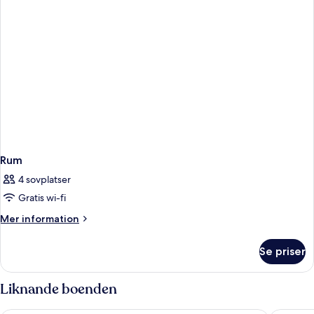
Rum
4 sovplatser
Gratis wi-fi
Mer
Mer information
information
om
Se priser
Rum
Liknande boenden