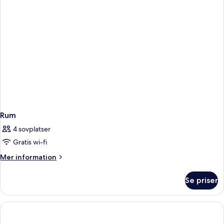
Rum
4 sovplatser
Gratis wi-fi
Mer
Mer information
information
om
Se priser
Rum