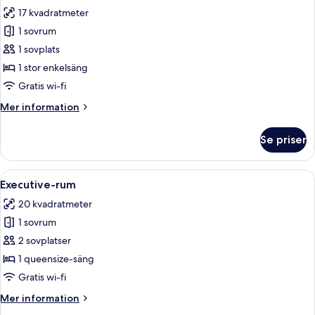
alla
17 kvadratmeter
foton
1 sovrum
för
Standard
1 sovplats
enkelrum
1 stor enkelsäng
Gratis wi-fi
Mer
Mer information
information
om
Se priser
Standard
enkelrum
Öppna
Ett hotellrum med en säng, ett skrivbo
6
Executive-rum
alla
20 kvadratmeter
foton
1 sovrum
för
Executive-
2 sovplatser
rum
1 queensize-säng
Gratis wi-fi
Mer
Mer information
information