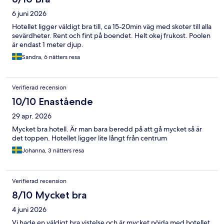
6 juni 2026
Hotellet ligger väldigt bra till, ca 15-20min väg med skoter till alla
sevärdheter. Rent och fint på boendet. Helt okej frukost. Poolen
är endast 1 meter djup.
Sandra, 6 nätters resa
Verifierad recension
10/10 Enastående
29 apr. 2026
Mycket bra hotell. Är man bara beredd på att gå mycket så är
det toppen. Hotellet ligger lite långt från centrum
Johanna, 3 nätters resa
Verifierad recension
8/10 Mycket bra
4 juni 2026
Vi hade en väldigt bra vistelse och är mycket nöjda med hotellet.