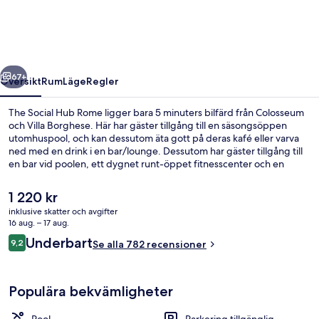
Rome
regående
Nästa
67+
Översikt
Rum
Läge
Regler
The Social Hub Rome ligger bara 5 minuters bilfärd från Colosseum
och Villa Borghese. Här har gäster tillgång till en säsongsöppen
utomhuspool, och kan dessutom äta gott på deras kafé eller varva
ned med en drink i en bar/lounge. Dessutom har gäster tillgång till
en bar vid poolen, ett dygnet runt-öppet fitnesscenter och en
terrass. Kollektivtrafik finns i närheten. Det är bara några steg till
Scalo S. Lorenzo och till Porta Maggiore station tar det 4 minuter att
Det
1 220 kr
gå.
nuvarande
inklusive skatter och avgifter
priset
16 aug. – 17 aug.
Bar (på boendet)
är
Recensioner
Underbart
9,2
Se alla 782 recensioner
1 220 kr
9,2 av 10,
Populära bekvämligheter