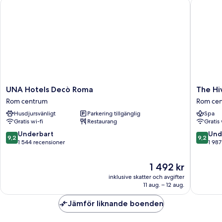
UNA Hotels Decò Roma
The Hive
UNA
The
UNA Hotels Decò Roma
The Hi
Hotels
Hive
Rom centrum
Rom ce
Decò
Hotel
Husdjursvänligt
Parkering tillgänglig
Spa
Roma
Rom
Gratis wi-fi
Restaurang
Gratis 
Rom
centrum
centrum
9.2
9.2
Underbart
Und
9,2
9,2
av
av
1 544 recensioner
1 987
10,
10,
Underbart,
Underba
Priset
1 492 kr
1 544 recensioner
1 987 re
är
inklusive skatter och avgifter
1 492 kr
11 aug. – 12 aug.
Jämför liknande boenden