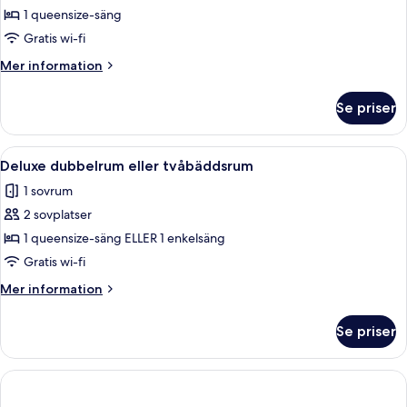
Deluxe
1 queensize-säng
Gratis wi-fi
Mer
Mer information
information
om
Se priser
Studio
Deluxe
Öppna
Ett modernt hotellrum med en säng, e
5
Deluxe dubbelrum eller tvåbäddsrum
alla
1 sovrum
foton
2 sovplatser
för
Deluxe
1 queensize-säng ELLER 1 enkelsäng
dubbelrum
Gratis wi-fi
eller
Mer
Mer information
tvåbäddsrum
information
om
Se priser
Deluxe
dubbelrum
eller
tvåbäddsrum