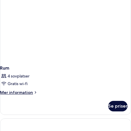
Rum
4 sovplatser
Gratis wi-fi
Mer
Mer information
information
om
Se priser
Rum