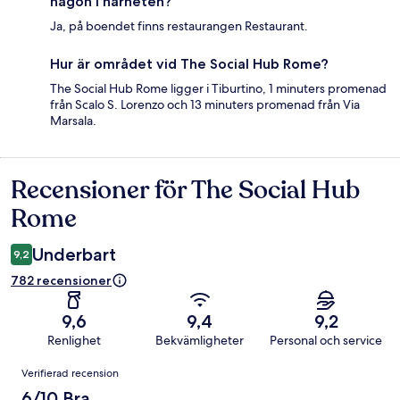
någon i närheten?
Ja, på boendet finns restaurangen Restaurant.
Hur är området vid The Social Hub Rome?
The Social Hub Rome ligger i Tiburtino, 1 minuters promenad
från Scalo S. Lorenzo och 13 minuters promenad från Via
Marsala.
Recensioner för The Social Hub
Recensioner
Rome
Underbart
9,2
782 recensioner
9,6
9,4
9,2
Renlighet
Bekvämligheter
Personal och service
Recensioner
Verifierad recension
6/10 Bra