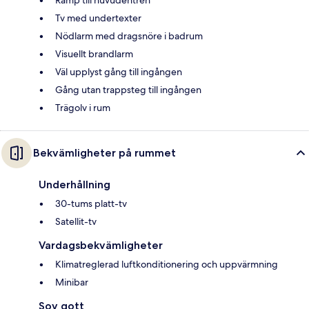
Ramp till huvudentrén
Tv med undertexter
Nödlarm med dragsnöre i badrum
Visuellt brandlarm
Väl upplyst gång till ingången
Gång utan trappsteg till ingången
Trägolv i rum
Bekvämligheter på rummet
Underhållning
30-tums platt-tv
Satellit-tv
Vardagsbekvämligheter
Klimatreglerad luftkonditionering och uppvärmning
Minibar
Sov gott