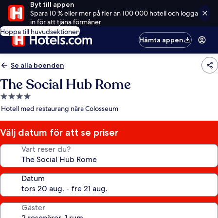
Byt till appen
Spara 10 % eller mer på fler än 100 000 hotell och logga
in för att tjäna förmåner
Hoppa till huvudsektionen
Hämta appen
Se alla boenden
The Social Hub Rome
4.0-
stjärnigt
Hotell med restaurang nära Colosseum
boende
Välj datum för att se priser
Vart reser du?
Datum
Gäster