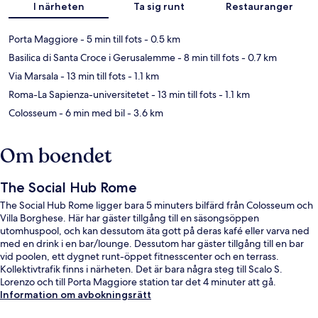
I närheten
Ta sig runt
Restauranger
Porta Maggiore
- 5 min till fots
- 0.5 km
Basilica di Santa Croce i Gerusalemme
- 8 min till fots
- 0.7 km
Via Marsala
- 13 min till fots
- 1.1 km
Roma-La Sapienza-universitetet
- 13 min till fots
- 1.1 km
Colosseum
- 6 min med bil
- 3.6 km
Om boendet
The Social Hub Rome
The Social Hub Rome ligger bara 5 minuters bilfärd från Colosseum och
Villa Borghese. Här har gäster tillgång till en säsongsöppen
utomhuspool, och kan dessutom äta gott på deras kafé eller varva ned
med en drink i en bar/lounge. Dessutom har gäster tillgång till en bar
vid poolen, ett dygnet runt-öppet fitnesscenter och en terrass.
Kollektivtrafik finns i närheten. Det är bara några steg till Scalo S.
Lorenzo och till Porta Maggiore station tar det 4 minuter att gå.
Information om avbokningsrätt