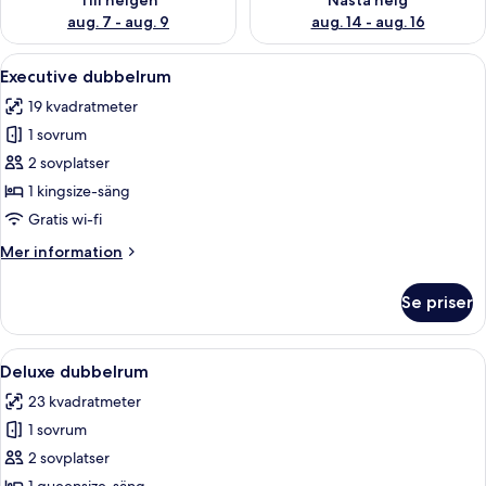
Till helgen
Nästa helg
aug. 7 - aug. 9
aug. 14 - aug. 16
Öppna
Ett hotellrum med en säng, ett skrivbo
7
Executive dubbelrum
alla
19 kvadratmeter
foton
1 sovrum
för
Executive
2 sovplatser
dubbelrum
1 kingsize-säng
Gratis wi-fi
Mer
Mer information
information
om
Se priser
Executive
dubbelrum
Öppna
Ett modernt hotellrum med en säng, e
6
Deluxe dubbelrum
alla
23 kvadratmeter
foton
1 sovrum
för
Deluxe
2 sovplatser
dubbelrum