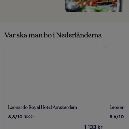
Var ska man bo i Nederländerna
Leonardo Royal Hotel Amsterdam
Leonardo 
Leonardo
Leonardo
Leonardo Royal Hotel Amsterdam
Leonardo
Royal
Hotel
8.8
8.6
8,8/10
8,6/10
(1009)
(1
Hotel
Amsterd
av
av
Amsterdam
Rembran
Priset
1 133 kr
10,
10,