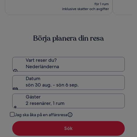
är
(1009)
(1016)
för 1 rum
1 133 kr
inklusive skatter och avgifter
Börja planera din resa
Vart reser du?
Nederländerna
Datum
sön 30 aug. - sön 6 sep.
Gäster
2 resenärer, 1 rum
Jag ska åka på en affärsresa
Sök