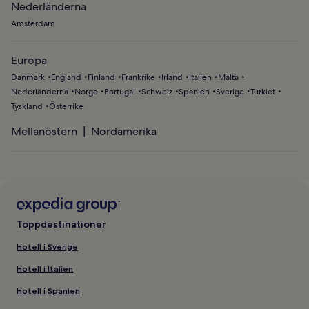
Nederländerna
Amsterdam
Europa
Danmark
England
Finland
Frankrike
Irland
Italien
Malta
Nederländerna
Norge
Portugal
Schweiz
Spanien
Sverige
Turkiet
Tyskland
Österrike
Mellanöstern
Nordamerika
Toppdestinationer
Hotell i Sverige
Hotell i Italien
Hotell i Spanien