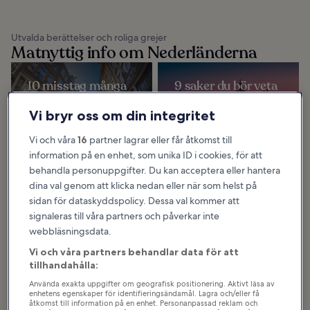
Utvalda berättelser och roliga grejer
Matnyttig info om Nederländerna
10 misstag många
9 saker du bör veta
gör när de besöker
om Amsterdam
Amsterdam
Det finns många spännande och
Vi bryr oss om din integritet
intressanta saker som du bör veta
De flesta misstagen många gör när
om Amsterdam innan din resa, om
de besöker Amsterdam kommer
du liksom många andra vill uppleva
inte att förstöra hela resan. Men
stadens...
Vi och våra
16
partner lagrar eller får åtkomst till
om du vet vad du ska undvika kan
du få en...
information på en enhet, som unika ID i cookies, för att
behandla personuppgifter. Du kan acceptera eller hantera
dina val genom att klicka nedan eller när som helst på
De 10 populäraste
De 10 bästa
sidan för dataskyddspolicy. Dessa val kommer att
gatorna i
festivalerna i
signaleras till våra partners och påverkar inte
Amsterdam
Amsterdam
webbläsningsdata.
De tio populäraste gatorna i
Vår lista över de bästa festivalerna i
Amsterdam visar hur
Amsterdam gör det tydligt att
Vi och våra partners behandlar data för att
Nederländernas huvudstad är full
befolkningen i staden verkligen
av historia, kultur och unika platser
gillar att festa. Här går
tillhandahålla:
att besöka...
hundratals...
Använda exakta uppgifter om geografisk positionering. Aktivt läsa av
enhetens egenskaper för identifieringsändamål. Lagra och/eller få
åtkomst till information på en enhet. Personanpassad reklam och