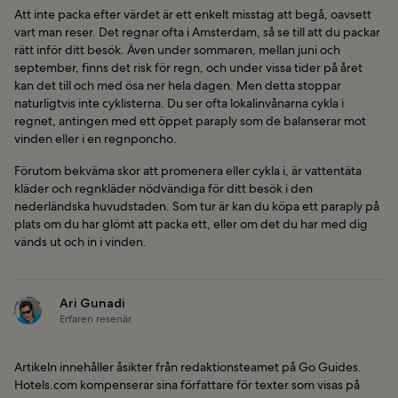
Att inte packa efter värdet är ett enkelt misstag att begå, oavsett
vart man reser. Det regnar ofta i Amsterdam, så se till att du packar
rätt inför ditt besök. Även under sommaren, mellan juni och
september, finns det risk för regn, och under vissa tider på året
kan det till och med ösa ner hela dagen. Men detta stoppar
naturligtvis inte cyklisterna. Du ser ofta lokalinvånarna cykla i
regnet, antingen med ett öppet paraply som de balanserar mot
vinden eller i en regnponcho.
Förutom bekväma skor att promenera eller cykla i, är vattentäta
kläder och regnkläder nödvändiga för ditt besök i den
nederländska huvudstaden. Som tur är kan du köpa ett paraply på
plats om du har glömt att packa ett, eller om det du har med dig
vänds ut och in i vinden.
Ari Gunadi
Erfaren resenär
Artikeln innehåller åsikter från redaktionsteamet på Go Guides.
Hotels.com kompenserar sina författare för texter som visas på