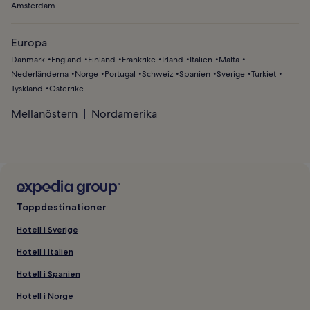
Amsterdam
Europa
Danmark
England
Finland
Frankrike
Irland
Italien
Malta
Nederländerna
Norge
Portugal
Schweiz
Spanien
Sverige
Turkiet
Tyskland
Österrike
Mellanöstern
Nordamerika
Toppdestinationer
Hotell i Sverige
Hotell i Italien
Hotell i Spanien
Hotell i Norge