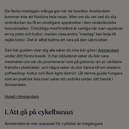
De flesta misstagen många gör när de besöker Amsterdam
kommer inte att förstöra hela resan. Men om du vet vad du ska
undvika kan du få en smidigare upplevelse i den nederländska
huvudstaden. Oskyldiga missförstånd är vanliga när man upplever
en ny plats och kultur, medan vissa andra ”misstag” kan leda till
rejäla böter. Det är alltid bättre att vara på den säkra sidan.
Den här guiden visar dig alla saker du
inte
bör göra i
Amsterdam
under ditt första besök. Vi har inkluderat saker du bör vara
medveten om när du promenerar runt på gatorna i en av världens
främsta cykelstäder, och några saker du bör känna till om stadens
coffeeshop-kultur och Red-light district. Låt denna guide fungera
som en praktisk lista över saker att undvika under ditt besök i
Amsterdam.
Hotell i Amsterdam
1. Att gå på cykelbanan
Amsterdam är mer anpassat för cyklister än fotgängare