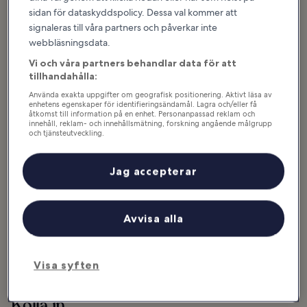
sidan för dataskyddspolicy. Dessa val kommer att
signaleras till våra partners och påverkar inte
webbläsningsdata.
Vi och våra partners behandlar data för att
tillhandahålla:
Använda exakta uppgifter om geografisk positionering. Aktivt läsa av
enhetens egenskaper för identifieringsändamål. Lagra och/eller få
åtkomst till information på en enhet. Personanpassad reklam och
innehåll, reklam- och innehållsmätning, forskning angående målgrupp
och tjänsteutveckling.
Att tro att en coffeeshop är ett kafé är ett vanligt misstag som
Lista över partner (leverantörer)
många gör när de besöker Amsterdam. Stadens coffeeshops är
någonting annat än traditionella kaféer. Några av dem säljer
Jag accepterar
faktiskt kaffe och andra drycker, men de är framför allt platser för
att uppleva en av världens äldsta cannabiskulturer.
Historien bakom namnet liknar den för lönnkrogar. Den första
Avvisa alla
coffeeshopen låg i ett gammalt bageri som också serverade kaffe
– allt annat såldes i hemlighet. Polisrazziorna och sekretessen hör
till det förflutna, men namnet ”coffeshop” lever kvar.
Visa syften
Kolla in