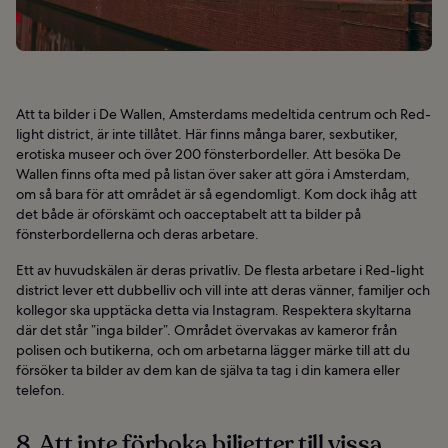
Att ta bilder i De Wallen, Amsterdams medeltida centrum och Red-
light district, är inte tillåtet. Här finns många barer, sexbutiker,
erotiska museer och över 200 fönsterbordeller. Att besöka De
Wallen finns ofta med på listan över saker att göra i Amsterdam,
om så bara för att området är så egendomligt. Kom dock ihåg att
det både är oförskämt och oacceptabelt att ta bilder på
fönsterbordellerna och deras arbetare.
Ett av huvudskälen är deras privatliv. De flesta arbetare i Red-light
district lever ett dubbelliv och vill inte att deras vänner, familjer och
kollegor ska upptäcka detta via Instagram. Respektera skyltarna
där det står ”inga bilder”. Området övervakas av kameror från
polisen och butikerna, och om arbetarna lägger märke till att du
försöker ta bilder av dem kan de själva ta tag i din kamera eller
telefon.
8. Att inte förboka biljetter till vissa