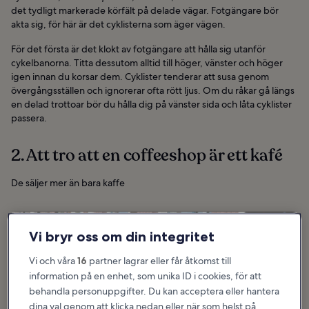
det tydligt markerade körfält på delade vägar. Fotgängare bör
akta sig, för här är det cyklisterna som äger vägen.
För det första är det klokt av fotgängare att hålla sig utanför
cykelbanorna. Titta dessutom alltid till höger, vänster och höger
igen innan du korsar dem. Cyklister tenderar att susa genom
övergångsställen och ignorerar ofta rött ljus. Om du råkar gå längs
en delad trottoar bör du hålla dig på vänster sida och låta cyklister
passera.
2. Att tro att en coffeeshop är ett kafé
De säljer mer än bara kaffe
Vi bryr oss om din integritet
Vi och våra
16
partner lagrar eller får åtkomst till
information på en enhet, som unika ID i cookies, för att
behandla personuppgifter. Du kan acceptera eller hantera
dina val genom att klicka nedan eller när som helst på