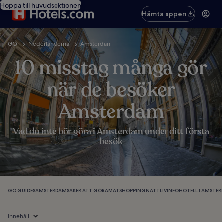
Hoppa till huvudsektionen
Hämta appen
GO
Nederländerna
Amsterdam
10 misstag många gör
när de besöker
Amsterdam
Vad du inte bör göra i Amsterdam under ditt första
besök
GO GUIDES
AMSTERDAM
SAKER ATT GÖRA
MAT
SHOPPING
NATTLIV
INFO
HOTELL I AMSTE
Innehåll