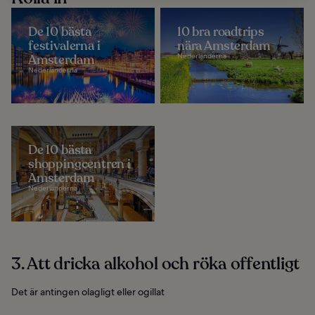
De 10 bästa
10 bra roadtrips
festivalerna i
nära Amsterdam
Amsterdam
Nederländerna
Nederländerna
De 10 bästa
shoppingcentren i
Amsterdam
Nederländerna
3. Att dricka alkohol och röka offentligt
Det är antingen olagligt eller ogillat