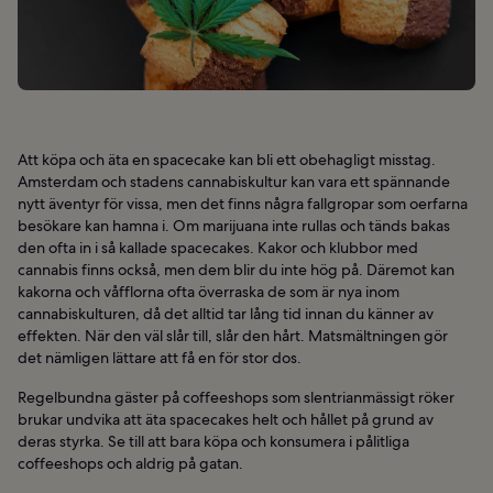
Att köpa och äta en spacecake kan bli ett obehagligt misstag.
Amsterdam och stadens cannabiskultur kan vara ett spännande
nytt äventyr för vissa, men det finns några fallgropar som oerfarna
besökare kan hamna i. Om marijuana inte rullas och tänds bakas
den ofta in i så kallade spacecakes. Kakor och klubbor med
cannabis finns också, men dem blir du inte hög på. Däremot kan
kakorna och våfflorna ofta överraska de som är nya inom
cannabiskulturen, då det alltid tar lång tid innan du känner av
effekten. När den väl slår till, slår den hårt. Matsmältningen gör
det nämligen lättare att få en för stor dos.
Regelbundna gäster på coffeeshops som slentrianmässigt röker
brukar undvika att äta spacecakes helt och hållet på grund av
deras styrka. Se till att bara köpa och konsumera i pålitliga
coffeeshops och aldrig på gatan.