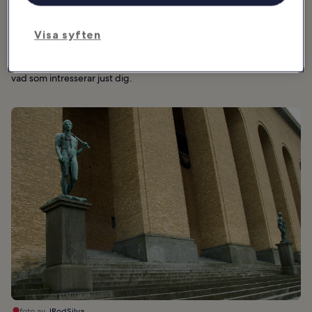
konsten medan du tar dig runt på museet. Om du vill ägna dig åt
praktiska aktiviteter kan du bege dig till Studion. Både
Visa syften
privatpersoner och företag kan även boka tematiska guidade
visningar av såväl de tillfälliga utställningarna som de permanenta
konstverken. Konstpedagogerna kan skräddarsy visningarna efter
vad som intresserar just dig.
foto av
JRodSilva