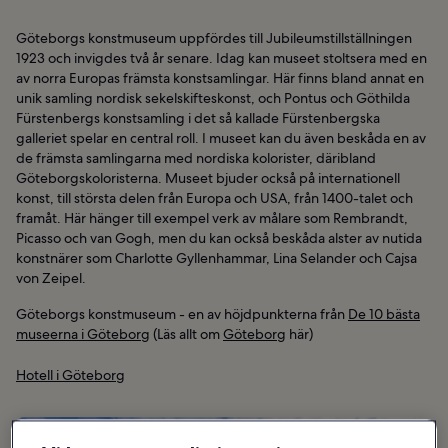
Göteborgs konstmuseum uppfördes till Jubileumstillställningen
1923 och invigdes två år senare. Idag kan museet stoltsera med en
av norra Europas främsta konstsamlingar. Här finns bland annat en
unik samling nordisk sekelskifteskonst, och Pontus och Göthilda
Fürstenbergs konstsamling i det så kallade Fürstenbergska
galleriet spelar en central roll. I museet kan du även beskåda en av
de främsta samlingarna med nordiska kolorister, däribland
Göteborgskoloristerna. Museet bjuder också på internationell
konst, till största delen från Europa och USA, från 1400-talet och
framåt. Här hänger till exempel verk av målare som Rembrandt,
Picasso och van Gogh, men du kan också beskåda alster av nutida
konstnärer som Charlotte Gyllenhammar, Lina Selander och Cajsa
von Zeipel.
Göteborgs konstmuseum - en av höjdpunkterna från
De 10 bästa
museerna i Göteborg
(Läs allt om
Göteborg
här)
Hotell i Göteborg