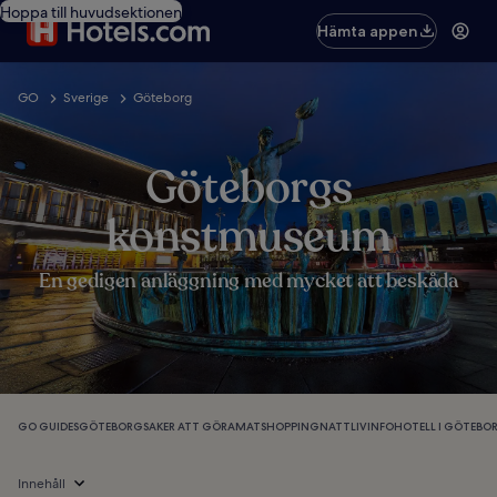
Hoppa till huvudsektionen
Hämta appen
GO
Sverige
Göteborg
Göteborgs
konstmuseum
En gedigen anläggning med mycket att beskåda
GO GUIDES
GÖTEBORG
SAKER ATT GÖRA
MAT
SHOPPING
NATTLIV
INFO
HOTELL I GÖTEBO
Innehåll