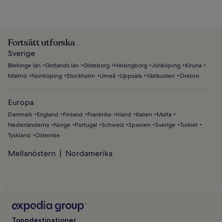
Fortsätt utforska
Sverige
Blekinge län
Gotlands län
Göteborg
Helsingborg
Jönköping
Kiruna
Malmö
Norrköping
Stockholm
Umeå
Uppsala
Västkusten
Örebro
Europa
Danmark
England
Finland
Frankrike
Irland
Italien
Malta
Nederländerna
Norge
Portugal
Schweiz
Spanien
Sverige
Turkiet
Tyskland
Österrike
Mellanöstern
Nordamerika
Toppdestinationer