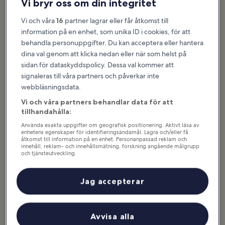
Vi bryr oss om din integritet
Vi och våra
16
partner lagrar eller får åtkomst till
information på en enhet, som unika ID i cookies, för att
behandla personuppgifter. Du kan acceptera eller hantera
dina val genom att klicka nedan eller när som helst på
sidan för dataskyddspolicy. Dessa val kommer att
signaleras till våra partners och påverkar inte
webbläsningsdata.
Vi och våra partners behandlar data för att
tillhandahålla:
Använda exakta uppgifter om geografisk positionering. Aktivt läsa av
foto av
Bolstermage
enhetens egenskaper för identifieringsändamål. Lagra och/eller få
åtkomst till information på en enhet. Personanpassad reklam och
innehåll, reklam- och innehållsmätning, forskning angående målgrupp
Höjdpunkter i Göteborgs
och tjänsteutveckling.
Lista över partner (leverantörer)
konstmuseum
Jag accepterar
De närmare 70 000 verken, bestående av bland annat målningar,
skulpturer och teckningar, gör museet till Sveriges tredje största
konstmuseum. Göteborgs konstmuseum erbjuder också
Avvisa alla
pedagogiskt material, som ger dig möjlighet att fördjupa dig mer i