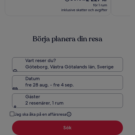
House
är
(6193)
(8542)
var
för 1 rum
2 227 kr
2 590 kr,
inklusive skatter och avgifter
se
mer
information
om
Börja planera din resa
standardpris.
Vart reser du?
Göteborg, Västra Götalands län, Sverige
Datum
fre 28 aug. - fre 4 sep.
Gäster
2 resenärer, 1 rum
Jag ska åka på en affärsresa
Sök