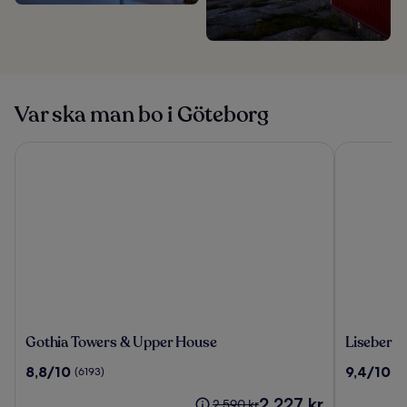
Var ska man bo i Göteborg
Gothia Towers & Upper House
Liseberg G
Gothia
Liseberg
Gothia Towers & Upper House
Liseberg 
Towers
Grand
8.8
9.4
8,8/10
9,4/10
(6193)
(8
&
Curiosa
av
av
Upper
Hotel
Priset
2 227 kr
10,
10,
Priset
2 590 kr