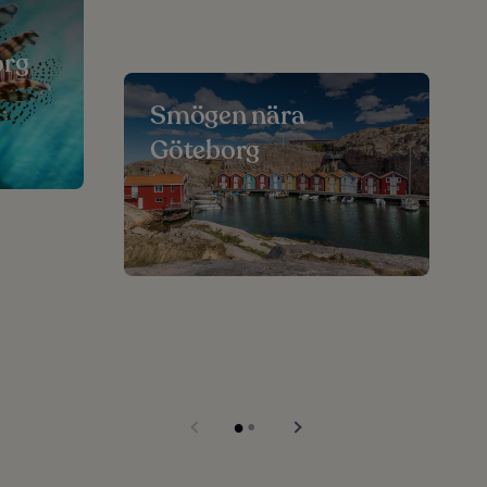
org
Smögen nära
Göteborg