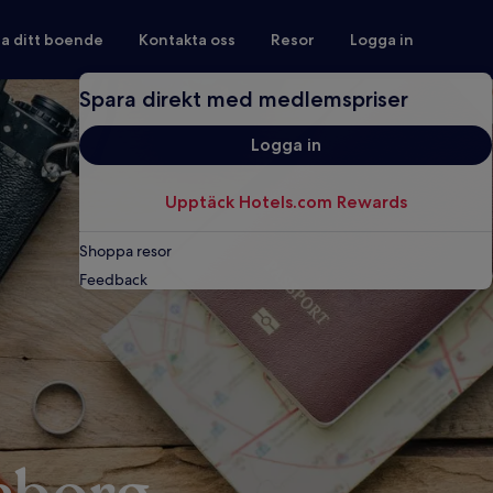
ra ditt boende
Kontakta oss
Resor
Logga in
Spara direkt med medlemspriser
Logga in
Upptäck Hotels.com Rewards
Shoppa resor
Feedback