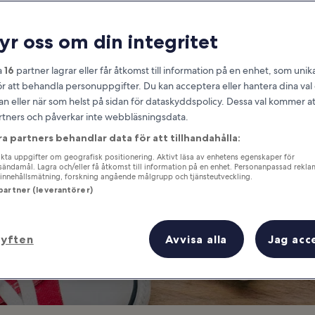
 att göra för Gö
ryr oss om din integritet
Reseguide Göteborg
a
16
partner lagrar eller får åtkomst till information på en enhet, som unika
ör att behandla personuppgifter. Du kan acceptera eller hantera dina va
an eller när som helst på sidan för dataskyddspolicy. Dessa val kommer at
partners och påverkar inte webbläsningsdata.
ra partners behandlar data för att tillhandahålla:
ta uppgifter om geografisk positionering. Aktivt läsa av enhetens egenskaper för
gsändamål. Lagra och/eller få åtkomst till information på en enhet. Personanpassad rekla
innehållsmätning, forskning angående målgrupp och tjänsteutveckling.
 partner (leverantörer)
syften
Avvisa alla
Jag acc