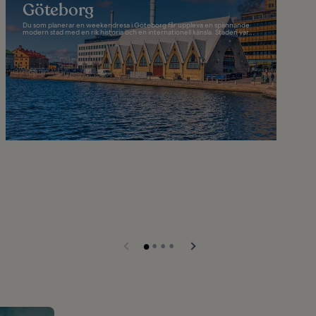
Göteborg
Du som planerar en weekendresa i Göteborg får uppleva en spännande
modern stad med en rik historia och en internationell känsla. Staden var...