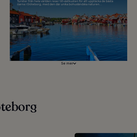
Turister från hela världen reser till västkusten för att upptäcka de bästa
öarna i Göteborg, med den där unika bohusländska naturen...
Se mer
öteborg