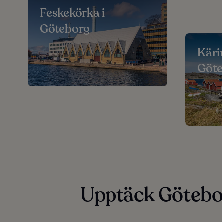
Feskekörka i
Göteborg
Käri
Göt
Upptäck Götebor