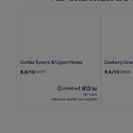
Gothia Towers & Upper House
Liseberg Grand
Gothia
Liseberg
Gothia Towers & Upper House
Liseberg Gra
Towers
Grand
8.8
9.4
8,8/10
9,4/10
(6177)
(8521)
&
Curiosa
av
av
Upper
Hotel
10,
10,
House
(6177)
Priset
(8521)
1 813 kr
Priset
2 090 kr
är
var
för 1 rum
1 813 kr
2 090 kr,
inklusive skatter och avgifter
se
mer
information
om
standardpris.