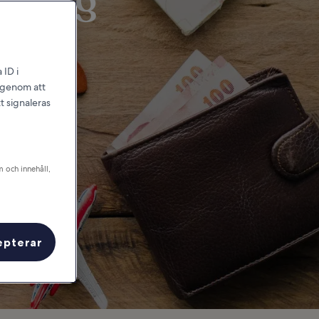
teborg
 ID i
l genom att
t signaleras
m och innehåll,
epterar