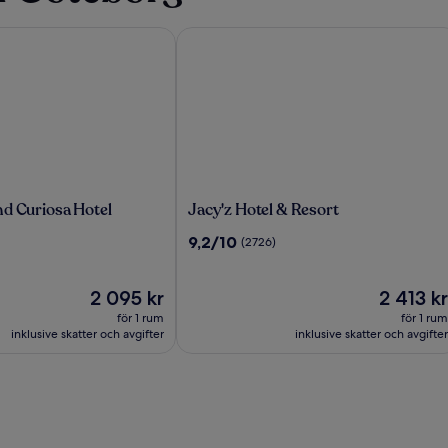
 Curiosa Hotel
Jacy'z Hotel & Resort
Jacy'z
nd Curiosa Hotel
Jacy'z Hotel & Resort
Hotel
9.2
9,2/10
(2726)
&
av
Resort
10,
Priset
(2726)
Priset
2 095 kr
2 413 kr
är
är
för 1 rum
för 1 rum
2 095 kr
2 413 kr
inklusive skatter och avgifter
inklusive skatter och avgifter