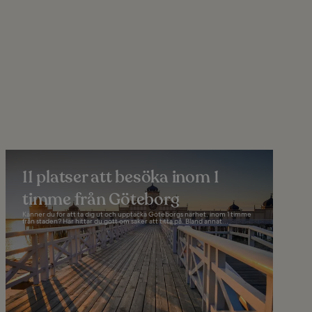
11 platser att besöka inom 1
timme från Göteborg
Känner du för att ta dig ut och upptäcka Göteborgs närhet, inom 1 timme
från staden? Här hittar du gott om saker att titta på. Bland annat...