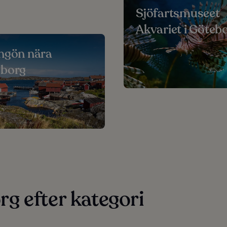
Sjöfartsmuseet
Akvariet i Göteb
ngön nära
eborg
g efter kategori