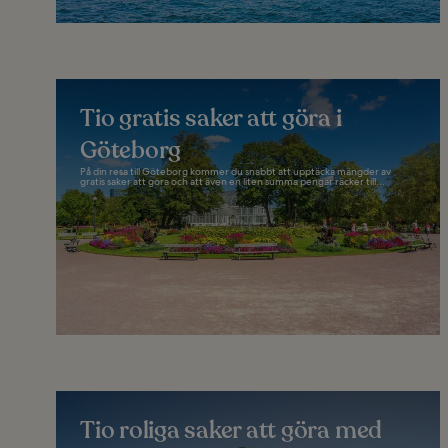
Tio gratis saker att göra i
Göteborg
På din resa till Göteborg kommer du snabbt att upptäcka mängder av
gratis saker att göra och att även en liten summa pengar räcker till...
Tio roliga saker att göra med