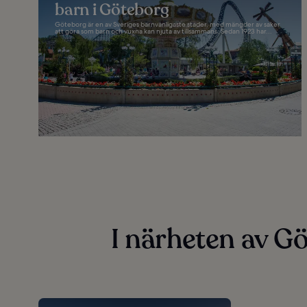
barn i Göteborg
Göteborg är en av Sveriges barnvänligaste städer, med mängder av saker
att göra som barn och vuxna kan njuta av tillsammans. Sedan 1923 har...
I närheten av G