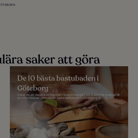
 GÖTEBORG
lära saker att göra
De 10 bästa bastubaden i
Göteborg
Älskar du att slappna av i värmen i anslutning med ett svalkande dopp så får
du inte missa att utforska de bästa bastubaden i Göteborg. I...