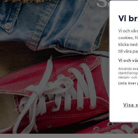
Saker
Vi b
Vi och vår
cookies, f
klicka ned
till våra 
Vi och vå
Använda exak
identifierin
reklam- och 
Lista över
Visa 