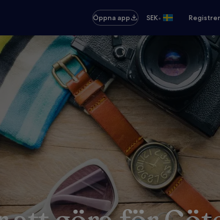
•
Öppna app
SEK
Registre