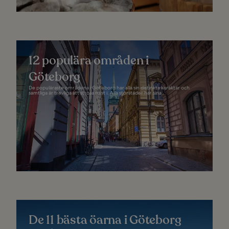
12 populära områden i
Göteborg
De populäraste områdena i Göteborg har alla sin distinkta karaktär och
samtliga är trevliga att strosa runt i. Alla storstäder har sina...
De 11 bästa öarna i Göteborg