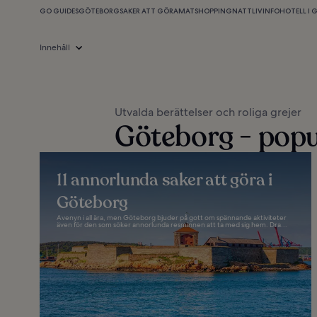
GO GUIDES
GÖTEBORG
SAKER ATT GÖRA
MAT
SHOPPING
NATTLIV
INFO
HOTELL I
Innehåll
Utvalda berättelser och roliga grejer
Göteborg - popu
11 annorlunda saker att göra i
Göteborg
Avenyn i all ära, men Göteborg bjuder på gott om spännande aktiviteter
även för den som söker annorlunda resminnen att ta med sig hem. Dra...