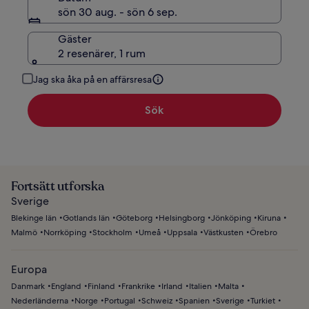
sön 30 aug. - sön 6 sep.
Gäster
2 resenärer, 1 rum
Jag ska åka på en affärsresa
Sök
Fortsätt utforska
Sverige
Blekinge län
Gotlands län
Göteborg
Helsingborg
Jönköping
Kiruna
Malmö
Norrköping
Stockholm
Umeå
Uppsala
Västkusten
Örebro
Europa
Danmark
England
Finland
Frankrike
Irland
Italien
Malta
Nederländerna
Norge
Portugal
Schweiz
Spanien
Sverige
Turkiet