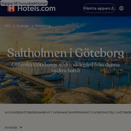
Hoppa till huvudsektionen
Hämta appen
GO
Sverige
Göteborg
Saltholmen i Göteborg
Utforska Göteborgs södra skärgård från denna
vackra halvö
GO GUIDES
GÖTEBORG
SAKER ATT GÖRA
MAT
SHOPPING
NATTLIV
INFO
HOTELL I GÖTEBO
Innehåll