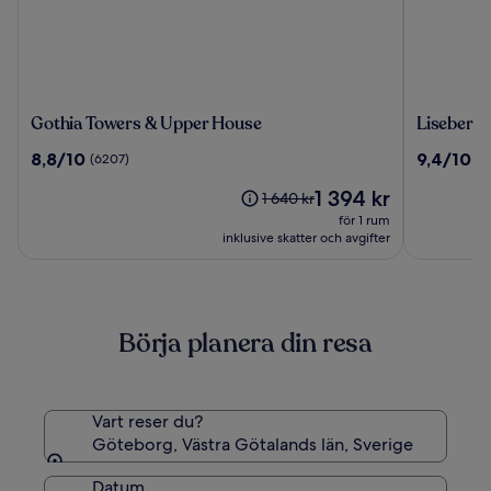
Gothia
Liseberg
Gothia Towers & Upper House
Liseberg 
Towers
Grand
8.8
9.4
8,8/10
9,4/10
(6207)
(8
&
Curiosa
av
av
Upper
Hotel
Priset
1 394 kr
10,
10,
Priset
1 640 kr
House
är
(6207)
(8561)
var
för 1 rum
1 394 kr
1 640 kr,
inklusive skatter och avgifter
se
mer
information
om
Börja planera din resa
standardpris.
Vart reser du?
Göteborg, Västra Götalands län, Sverige
Datum