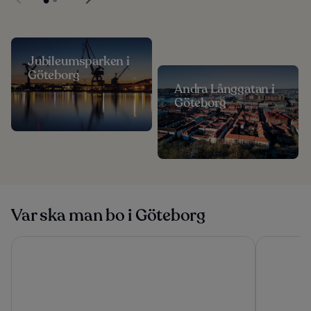
Jubileumsparken i
Göteborg
Andra Långgatan i
Göteborg
Var ska man bo i Göteborg
Gothia Towers & Upper House
Liseberg G