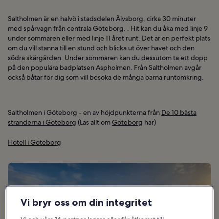
Saltholmen är en halvö i stadsdelen Älvsborg, cirka 30 minuter
med spårvagn från centrala Göteborg. . Hit kan du åka med linje 9
under sommaren eller med linje 11 året runt. Det är en perfekt plats
om du vill stanna till en stund och blicka ut över havet och den
södra skärgården. Under sommaren kan du dessutom ta ett dopp
på den populära badplatsen Aspholmen. Från Saltholmen avgår
också båtar för dig som vill besöka de många öarna runtomkring.
Saltholmen i Göteborg - en av höjdpunkterna från
De 10 bästa
stränderna i Göteborg
(Läs allt om
Göteborg
här)
Hotell i Göteborg
Vi bryr oss om din integritet