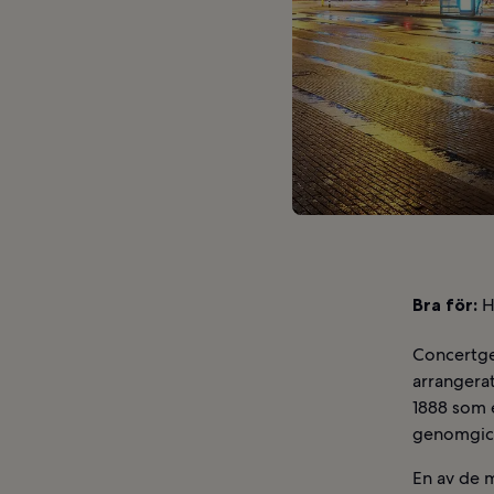
Bra för:
Hi
Concertge
arrangera
1888 som e
genomgick
En av de 