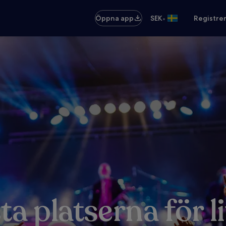
•
Öppna app
SEK
Registre
ta platserna för l