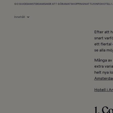
GO GUIDES
AMSTERDAM
SAKER ATT GÖRA
MAT
SHOPPING
NATTLIV
INFO
HOTELL 
Innehåll
Efter att 
snart varf
ett flerta
se alla mö
Många av d
extra vari
helt nya l
Amsterd
Hotell i 
1. 