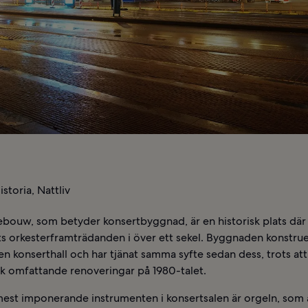
storia, Nattliv
bouw, som betyder konsertbyggnad, är en historisk plats där
ts orkesterframträdanden i över ett sekel. Byggnaden konstru
n konserthall och har tjänat samma syfte sedan dess, trots at
 omfattande renoveringar på 1980-talet.
mest imponerande instrumenten i konsertsalen är orgeln, som 