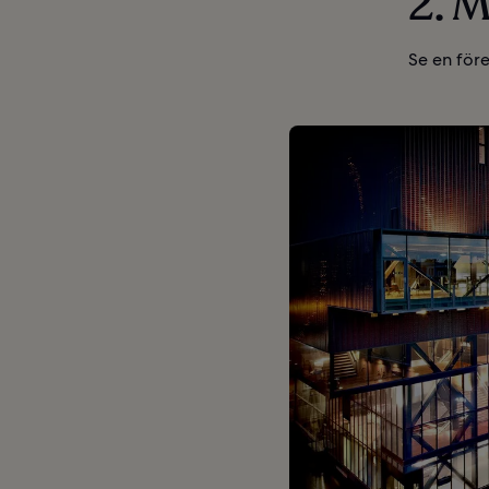
2. 
Se en före