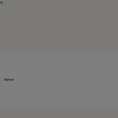
om
Karta