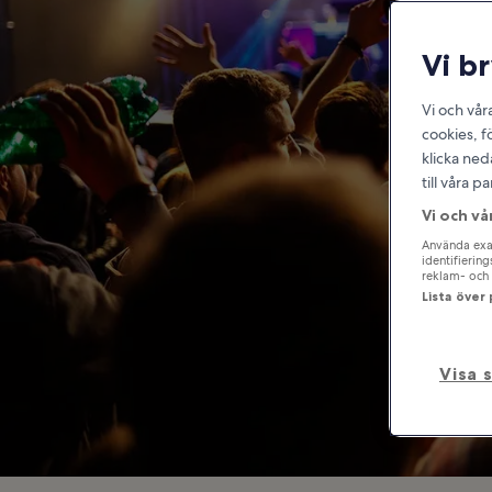
Vi b
Var
Vi och vår
cookies, f
klicka ned
till våra 
Vi och vå
Använda exak
identifierin
reklam- och 
Lista över
Visa 