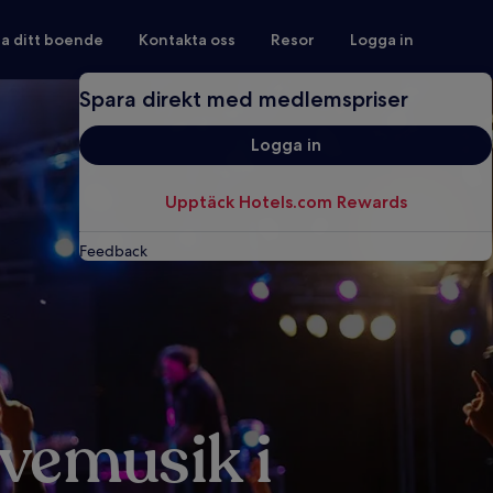
ra ditt boende
Kontakta oss
Resor
Logga in
Spara direkt med medlemspriser
Logga in
Upptäck Hotels.com Rewards
Feedback
ivemusik i