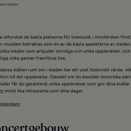
I AMSTERDAM
ha utforskat de bästa platserna för livemusik i Amsterdam förs
ör musiken betraktas som en av de bästa aspekterna av staden.
l olika lokaler som erbjuder otroliga och unika upplevelser, och
jliga olika genrer framföras live.
essa ställen runt om i staden har ett visst historiskt värde, vil
ation till din upplevelse. Oavsett om du besöker historiska pärl
okaler får du garanterat unika upplevelser som gör dina kvällar 
am
minst lika intressanta som dina dagar.
Amsterdam
Concertgebouw