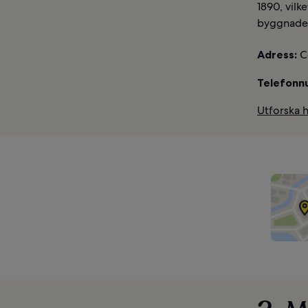
1890, vil
byggnaden
Adress:
C
Telefonn
Utforska 