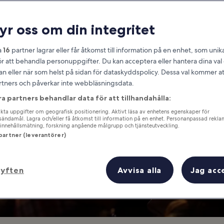
Amsterdam
ryr oss om din integritet
 kan du se en konsert i Amster
a
16
partner lagrar eller får åtkomst till information på en enhet, som unika
ör att behandla personuppgifter. Du kan acceptera eller hantera dina va
an eller när som helst på sidan för dataskyddspolicy. Dessa val kommer at
partners och påverkar inte webbläsningsdata.
ra partners behandlar data för att tillhandahålla:
ta uppgifter om geografisk positionering. Aktivt läsa av enhetens egenskaper för
gsändamål. Lagra och/eller få åtkomst till information på en enhet. Personanpassad rekla
innehållsmätning, forskning angående målgrupp och tjänsteutveckling.
 partner (leverantörer)
syften
Avvisa alla
Jag acc