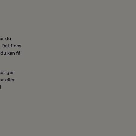
tår du
 Det finns
 du kan få
ket ger
or eller
i