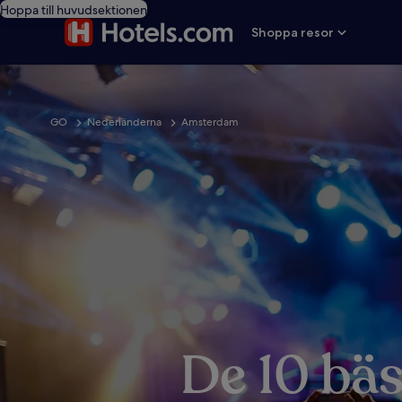
Hoppa till huvudsektionen
Shoppa resor
GO
Nederländerna
Amsterdam
De 10 bäs