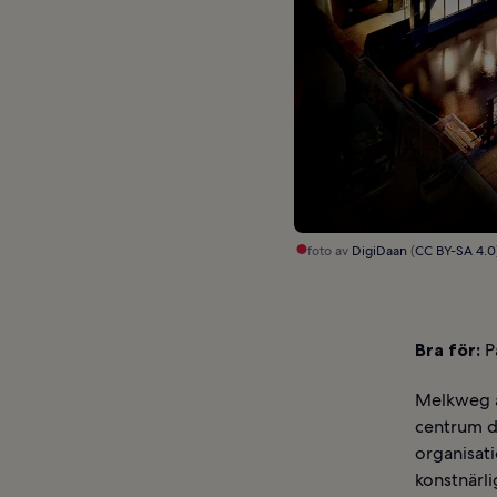
foto av
DigiDaan
(
CC BY-SA 4.0
Bra för:
Pa
Melkweg är
centrum dä
organisati
konstnärli