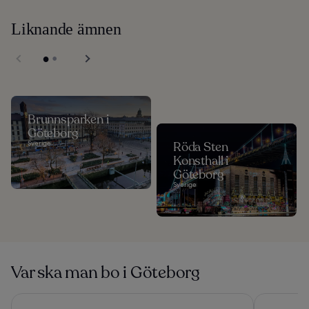
Liknande ämnen
Brunnsparken i
Göteborg
Sverige
Röda Sten
Konsthall i
Göteborg
Sverige
Var ska man bo i Göteborg
Gothia Towers & Upper House
Liseberg G