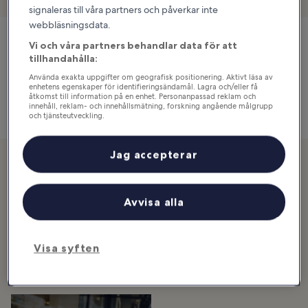
signaleras till våra partners och påverkar inte
webbläsningsdata.
Vi och våra partners behandlar data för att
tillhandahålla:
Ostronsafari
Använda exakta uppgifter om geografisk positionering. Aktivt läsa av
Karta
enhetens egenskaper för identifieringsändamål. Lagra och/eller få
åtkomst till information på en enhet. Personanpassad reklam och
innehåll, reklam- och innehållsmätning, forskning angående målgrupp
och tjänsteutveckling.
Lista över partner (leverantörer)
Jag accepterar
Kolla in
Brunnsparken i
Röda Sten Konsthall
Avvisa alla
Göteborg
i Göteborg
Sverige
Sverige
Visa syften