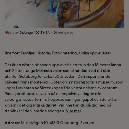
foto av
DrJunge
(
CC BY-SA 4.0
) redigerad
Bra för:
Familjer, Historia, Fotografering, Unika upplevelser
Det är en nästan hisnande upplevelse att ta in den 16 meter långa
och 25 ton tunga Malmska valen som strandade vid ett skär
utanför Göteborg för cirka 150 år sedan. Den imponerande
blåvalen finns monterad i Göteborgs naturhistoriska museum, som
ligger i utkanten av Slottsskogen i de västra delarna av centrum.
Passa på att besöka valen på exempelvis valdagen eller
valborgsmässoafton – då öppnas nämligen gapet och du tillåts
kliva in i det gigantiska djuret. Väl inne kan du slå dig ned på
träbänkar i den inredda salongen.
Visa mer
Adress:
Museivägen 10, 413 11 Göteborg, Sverige