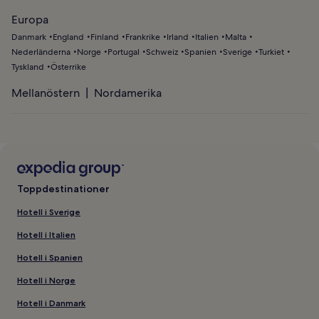
Europa
Danmark
England
Finland
Frankrike
Irland
Italien
Malta
Nederländerna
Norge
Portugal
Schweiz
Spanien
Sverige
Turkiet
Tyskland
Österrike
Mellanöstern
Nordamerika
Toppdestinationer
Hotell i Sverige
Hotell i Italien
Hotell i Spanien
Hotell i Norge
Hotell i Danmark