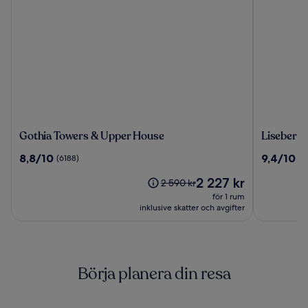
Gothia
Liseberg
Gothia Towers & Upper House
Liseberg 
Towers
Grand
8.8
9.4
8,8/10
9,4/10
(6188)
(8
&
Curiosa
av
av
Upper
Hotel
Priset
2 227 kr
10,
10,
Priset
2 590 kr
House
är
(6188)
(8534)
var
för 1 rum
2 227 kr
2 590 kr,
inklusive skatter och avgifter
se
mer
information
om
Börja planera din resa
standardpris.