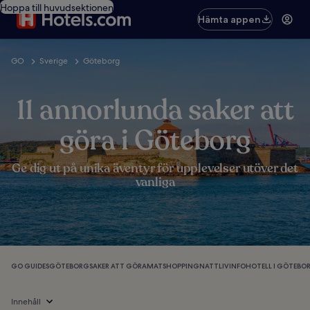
Hoppa till huvudsektionen
Hämta appen
GO
Sverige
Göteborg
11 annorlunda saker att
göra i Göteborg
Ge dig ut på unika äventyr för upplevelser utöver det
vanliga
GO GUIDES
GÖTEBORG
SAKER ATT GÖRA
MAT
SHOPPING
NATTLIV
INFO
HOTELL I GÖTEBO
Innehåll