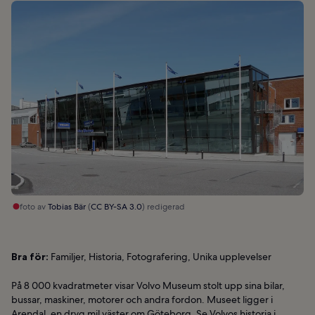
foto av
Tobias Bär
(
CC BY-SA 3.0
) redigerad
Bra för:
Familjer, Historia, Fotografering, Unika upplevelser
På 8 000 kvadratmeter visar Volvo Museum stolt upp sina bilar,
bussar, maskiner, motorer och andra fordon. Museet ligger i
Arendal, en dryg mil väster om Göteborg. Se Volvos historia i