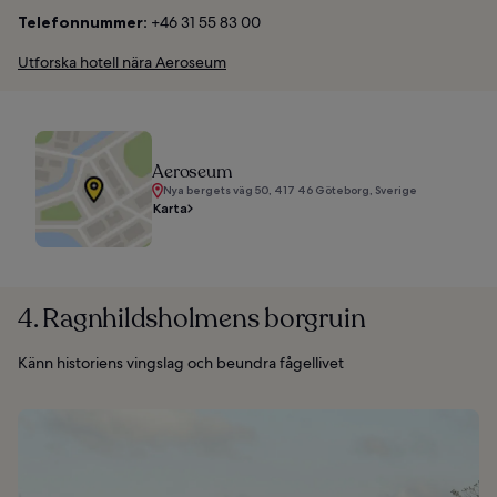
Telefonnummer:
+46 31 55 83 00
Utforska hotell nära Aeroseum
Aeroseum
Nya bergets väg 50, 417 46 Göteborg, Sverige
Karta
4. Ragnhildsholmens borgruin
Känn historiens vingslag och beundra fågellivet