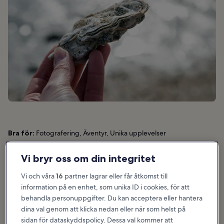
Bra för:
Fotografering, Äventyr, Unika upplevelser
Följ med en lokal fiskare ut på ostronsafari i den vackra bohuslänska
Vi bryr oss om din integritet
skärgården. Det finns turer att boka som utgår från bland annat
Hönö i den norra delen av skärgården eller Lysekil som ligger cirka
Vi och våra
16
partner lagrar eller får åtkomst till
13 mil norr om Göteborg. Äventyret tar dig till en av Bohusläns
information på en enhet, som unika ID i cookies, för att
ostronbankar där du hjälper till att plocka upp ostronen samtidigt
behandla personuppgifter. Du kan acceptera eller hantera
som du får lära dig mer om dem. Självklart får du också vara med
dina val genom att klicka nedan eller när som helst på
och öppna och avnjuta din skörd, inte sällan direkt vid
sidan för dataskyddspolicy. Dessa val kommer att
strandkanten.