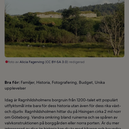
foto av
Alicia Fagerving
(
CC BY-SA 3.0
) redigerad
Bra för:
Familjer, Historia, Fotografering, Budget, Unika
upplevelser
Idag är Ragnhildsholmens borgruin från 1200-talet ett populärt
utflyktsmål inte bara för dess historia utan även för dess rika växt-
och djurliv. Ragnhildsholmen hittar du på Hisingen cirka 2 mil norr
om Göteborg. Vandra omkring bland ruinerna och se spåren av
valvkonstruktionen på borggården eller norra porten. Är du mer
intresserad av djur än historia kan du ta med kikaren och beundra