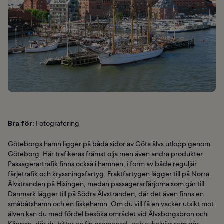
Bra för:
Fotografering
Göteborgs hamn ligger på båda sidor av Göta älvs utlopp genom
Göteborg. Här trafikeras främst olja men även andra produkter.
Passagerartrafik finns också i hamnen, i form av både reguljär
färjetrafik och kryssningsfartyg. Fraktfartygen lägger till på Norra
Älvstranden på Hisingen, medan passagerarfärjorna som går till
Danmark lägger till på Södra Älvstranden, där det även finns en
småbåtshamn och en fiskehamn. Om du vill få en vacker utsikt mot
älven kan du med fördel besöka området vid Älvsborgsbron och
Klippan, där du hittar en fin promenad- och cykelväg som går