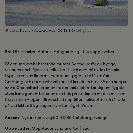
foto av
Рустам Абдрахимов
(
CC BY 3.0
) redigerad
Bra för:
Familjer, Historia, Fotografering, Unika upplevelser
På det upplevelsebaserade museet Aeroseum får du bygga,
restaurera och flyga virtuellt eller till och med på riktigt i gamla
flygplan och helikoptrar. Aeroseum ligger cirka 12 km från
Göteborg och om du inte vill köra hit kan du ta buss 35 och hoppa
av vid Granhäll och promenera den sista biten. Lär dig om flygets
utveckling genom historien och titta på stridsplan med namn som
Draken och Viggen. Bli vinschad upp till en helikopter och få reda
på vad kikhostflygningarna var för något.
Visa mer
Adress:
Nya bergets väg 50, 417 46 Göteborg, Sverige
Öppettider:
Öppettider varierar efter årstid