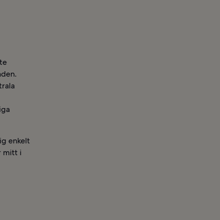
te
aden.
trala
iga
ig enkelt
 mitt i