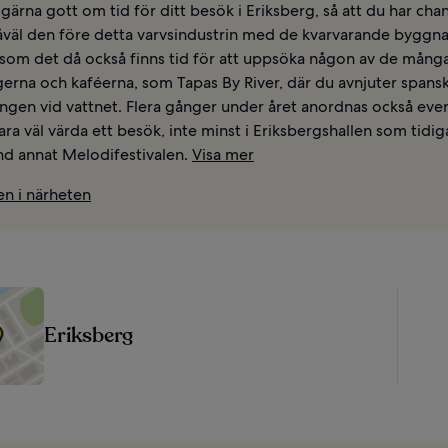
gärna gott om tid för ditt besök i Eriksberg, så att du har cha
åväl den före detta varvsindustrin med de kvarvarande byggn
 som det då också finns tid för att uppsöka någon av de mång
erna och kaféerna, som Tapas By River, där du avnjuter spans
ingen vid vattnet. Flera gånger under året anordnas också e
ra väl värda ett besök, inte minst i Eriksbergshallen som tidig
land annat Melodifestivalen.
Visa mer
n i närheten
Eriksberg