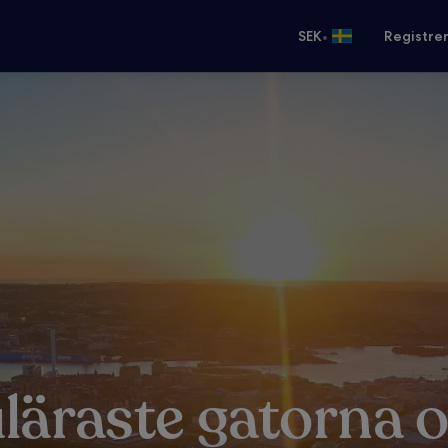
•
SEK
Registre
läraste gatorna o