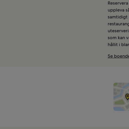
Reservera 
uppleva s
samtidigt
restaurang
uteserver
som kan va
hållit i b
Se boende