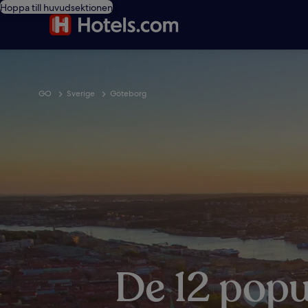
Hoppa till huvudsektionen
GO
Sverige
Göteborg
De 12 popu