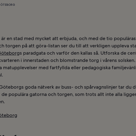
 GÖTEBORG
är en stad med mycket att erbjuda, och med de tio populäras
h torgen på att göra-listan ser du till att verkligen uppleva st
Göteborg
s paradgata och varför den kallas så. Utforska de cen
varteren i innerstaden och blomstrande torg i vårens solsken.
 matupplevelser med fartfyllda eller pedagogiska familjevänl
l.
Göteborgs goda nätverk av buss- och spårvagnslinjer tar du d
 de populära gatorna och torgen, som trots allt inte alla ligger
en.
Göteborg