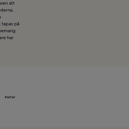
nsen att
aderna,
a
k tapas på
venemang
are har
Karta