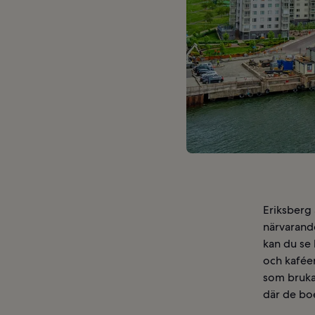
Eriksberg 
närvarande
kan du se
och kafée
som bruka
där de bo