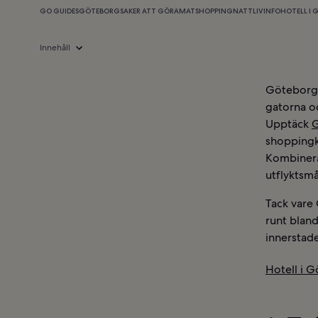
GO GUIDES
GÖTEBORG
SAKER ATT GÖRA
MAT
SHOPPING
NATTLIV
INFO
HOTELL I
Innehåll
Göteborg 
gatorna oc
Upptäck
shoppingk
Kombinera
utflyktsmå
Tack vare 
runt bland
innerstad
Hotell i 