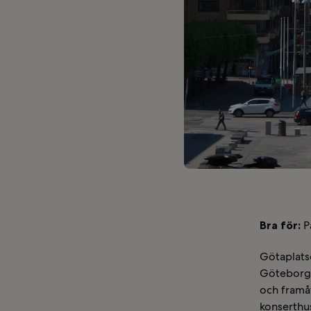
Bra för:
Pa
Götaplats
Göteborgs
och framå
konserthus