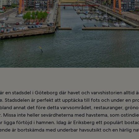
är en stadsdel i Göteborg där havet och varvshistorien alltid ä
. Stadsdelen är perfekt att upptäcka till fots och under en 
 bland annat det före detta varvsområdet, restauranger, grö
r. Missa inte heller sevärdheterna med havstema, som ostindie
r ligga förtöjd i hamnen. Idag är Eriksberg ett populärt bost
ende är bortskämda med underbar havsutsikt och en härlig nat