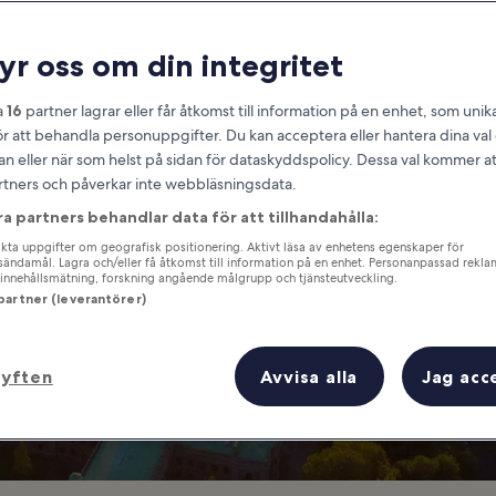
Göteborg
ryr oss om din integritet
ill shopping, barhäng, matupple
a
16
partner lagrar eller får åtkomst till information på en enhet, som unika
ör att behandla personuppgifter. Du kan acceptera eller hantera dina va
an eller när som helst på sidan för dataskyddspolicy. Dessa val kommer at
partners och påverkar inte webbläsningsdata.
ra partners behandlar data för att tillhandahålla:
ta uppgifter om geografisk positionering. Aktivt läsa av enhetens egenskaper för
gsändamål. Lagra och/eller få åtkomst till information på en enhet. Personanpassad rekla
innehållsmätning, forskning angående målgrupp och tjänsteutveckling.
 partner (leverantörer)
syften
Avvisa alla
Jag acc