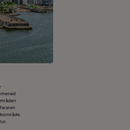
r
promenad
nområden
fararen
adsområde,
ur.