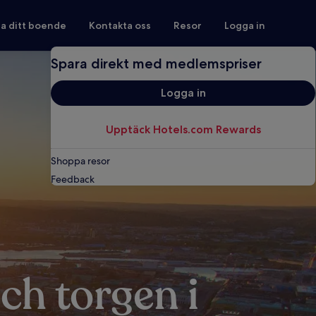
ra ditt boende
Kontakta oss
Resor
Logga in
Spara direkt med medlemspriser
Logga in
Upptäck Hotels.com Rewards
Shoppa resor
Feedback
ch torgen i