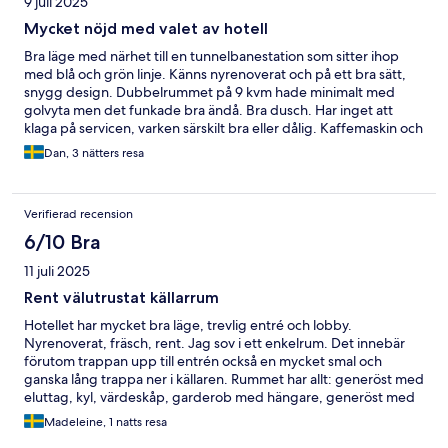
9 juli 2025
Mycket nöjd med valet av hotell
Bra läge med närhet till en tunnelbanestation som sitter ihop
med blå och grön linje. Känns nyrenoverat och på ett bra sätt,
snygg design. Dubbelrummet på 9 kvm hade minimalt med
golvyta men det funkade bra ändå. Bra dusch. Har inget att
klaga på servicen, varken särskilt bra eller dålig. Kaffemaskin och
kylt vatten finns att tillgå i lobbyn. Ingen frukost men finns två
Dan, 3 nätters resa
vanliga mataffärer på vägen från stationen och en liten kyl på
rummet.
Verifierad recension
6/10 Bra
11 juli 2025
Rent välutrustat källarrum
Hotellet har mycket bra läge, trevlig entré och lobby.
Nyrenoverat, fräsch, rent. Jag sov i ett enkelrum. Det innebär
förutom trappan upp till entrén också en mycket smal och
ganska lång trappa ner i källaren. Rummet har allt: generöst med
eluttag, kyl, värdeskåp, garderob med hängare, generöst med
speglar både i badrum och sovrum. Men det är väldigt trångt -
Madeleine, 1 natts resa
en resväska får bara plats exakt framför sängen på golvet då