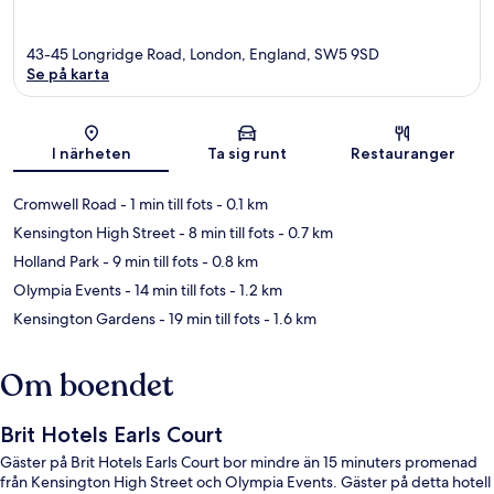
43-45 Longridge Road, London, England, SW5 9SD
Se på karta
Karta
I närheten
Ta sig runt
Restauranger
Cromwell Road
- 1 min till fots
- 0.1 km
Kensington High Street
- 8 min till fots
- 0.7 km
Holland Park
- 9 min till fots
- 0.8 km
Olympia Events
- 14 min till fots
- 1.2 km
Kensington Gardens
- 19 min till fots
- 1.6 km
Om boendet
Brit Hotels Earls Court
Gäster på Brit Hotels Earls Court bor mindre än 15 minuters promenad
från Kensington High Street och Olympia Events. Gäster på detta hotell