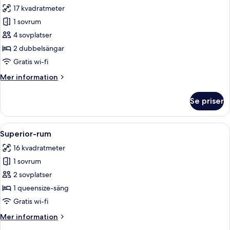
alla
17 kvadratmeter
foton
1 sovrum
för
Familjerum
4 sovplatser
2 dubbelsängar
Gratis wi-fi
Mer
Mer information
information
om
Se priser
Familjerum
Öppna
Ett hotellrum med en stor säng, ett sk
9
Superior-rum
alla
16 kvadratmeter
foton
1 sovrum
för
Superior-
2 sovplatser
rum
1 queensize-säng
Gratis wi-fi
Mer
Mer information
information