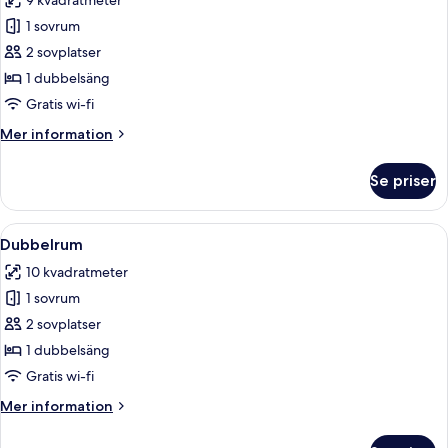
9 kvadratmeter
foton
1 sovrum
för
Dubbelrum
2 sovplatser
-
1 dubbelsäng
1
Gratis wi-fi
dubbelsäng
Mer
Mer information
-
information
icke-
om
Se priser
Dubbelrum
rökare
-
1
Öppna
Ett hotellrum med en säng, ett skrivbo
6
dubbelsäng
Dubbelrum
alla
-
10 kvadratmeter
icke-
foton
rökare
1 sovrum
för
Dubbelrum
2 sovplatser
1 dubbelsäng
Gratis wi-fi
Mer
Mer information
information
om