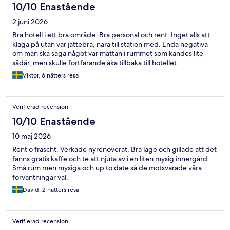
10/10 Enastående
2 juni 2026
Bra hotell i ett bra område. Bra personal och rent. Inget alls att
klaga på utan var jättebra, nära till station med. Enda negativa
om man ska säga något var mattan i rummet som kändes lite
sådär, men skulle fortfarande åka tillbaka till hotellet.
Viktor, 6 nätters resa
Verifierad recension
10/10 Enastående
10 maj 2026
Rent o fräscht. Verkade nyrenoverat. Bra läge och gillade att det
fanns gratis kaffe och te att njuta av i en liten mysig innergård.
Små rum men mysiga och up to date så de motsvarade våra
förväntningar väl.
David, 2 nätters resa
Verifierad recension