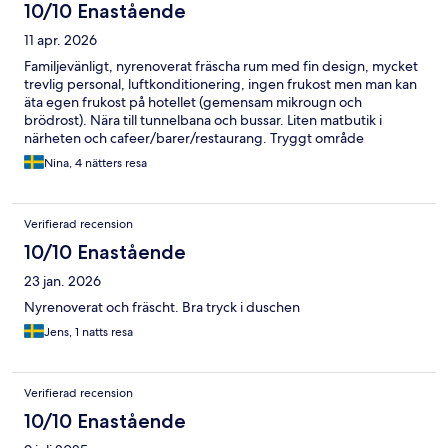
10/10 Enastående
11 apr. 2026
Familjevänligt, nyrenoverat fräscha rum med fin design, mycket
trevlig personal, luftkonditionering, ingen frukost men man kan
äta egen frukost på hotellet (gemensam mikrougn och
brödrost). Nära till tunnelbana och bussar. Liten matbutik i
närheten och cafeer/barer/restaurang. Tryggt område
Nina, 4 nätters resa
Verifierad recension
10/10 Enastående
23 jan. 2026
Nyrenoverat och fräscht. Bra tryck i duschen
Jens, 1 natts resa
Verifierad recension
10/10 Enastående