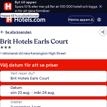
Byt till appen
Spara 10 % eller mer på fler än 100 000 hotell och logga
in för att tjäna förmåner
Hoppa till huvudsektionen
Hämta appen
Se alla boenden
Brit Hotels Earls Court
3.0-
stjärnigt
I viktoriansk stil nära Kensington High Street
boende
Välj datum för att se priser
Vart reser du?
Datum
Gäster