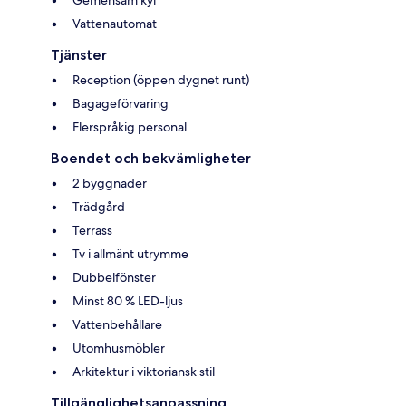
Gemensam kyl
Vattenautomat
Tjänster
Reception (öppen dygnet runt)
Bagageförvaring
Flerspråkig personal
Boendet och bekvämligheter
2 byggnader
Trädgård
Terrass
Tv i allmänt utrymme
Dubbelfönster
Minst 80 % LED-ljus
Vattenbehållare
Utomhusmöbler
Arkitektur i viktoriansk stil
Tillgänglighetsanpassning