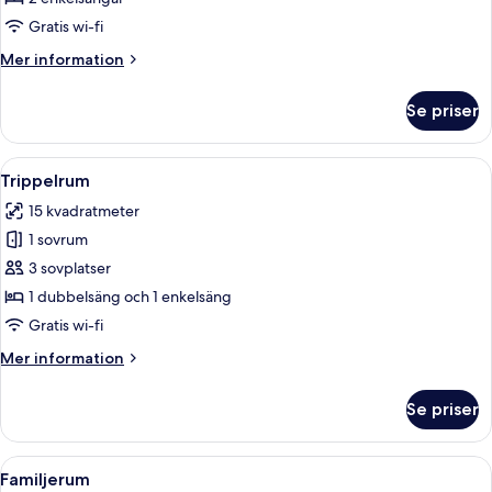
Gratis wi-fi
Mer
Mer information
information
om
Se priser
Tvåbäddsrum
Öppna
Ett hotellrum med två sängar, en röd 
7
Trippelrum
alla
15 kvadratmeter
foton
1 sovrum
för
Trippelrum
3 sovplatser
1 dubbelsäng och 1 enkelsäng
Gratis wi-fi
Mer
Mer information
information
om
Se priser
Trippelrum
Öppna
Ett hotellrum med två sängar, en ga
6
Familjerum