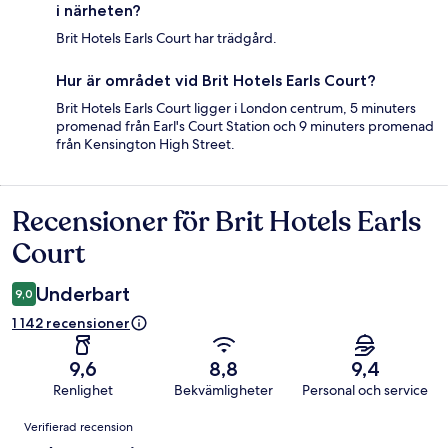
i närheten?
Brit Hotels Earls Court har trädgård.
Hur är området vid Brit Hotels Earls Court?
Brit Hotels Earls Court ligger i London centrum, 5 minuters
promenad från Earl's Court Station och 9 minuters promenad
från Kensington High Street.
Recensioner för Brit Hotels Earls
Recensioner
Court
Underbart
9,0
1 142 recensioner
9,6
8,8
9,4
Renlighet
Bekvämligheter
Personal och service
Recensioner
Verifierad recension