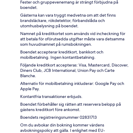
Fester och gruppevenemang är strängt förbjudna på
boendet.
Gästerna kan vara tryggt medvetna om att det finns
brandsläckare, rökdetektor, förbandslåda och
utomhusbelysning på boendet.
Namnet på kreditkortet som används vid incheckning för
att betala för oförutsedda utgifter måste vara detsamma
som huvudnamnet på rumsbokningen.
Boendet accepterar kreditkort, bankkort och
mobilbetalning. Ingen kontantbetalning.
Följande kreditkort accepteras: Visa, Mastercard, Discover,
Diners Club, JCB International, Union Pay och Carte
Blanche.
Alternativ för mobilbetalning inkluderar: Google Pay och
Apple Pay.
Kontantfria transaktioner erbjuds.
Boendet förbehåller sig rätten att reservera belopp på
gästens kreditkort före ankomst.
Boendets registreringsnummer 02831713
Om du avbokar din bokning kommer värdens
avbokningspolicy att gälla. I enlighet med EU-