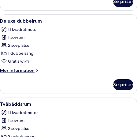
Se priser
Dubbelrum
Öppna
En snyggt bäddad säng i ett hotellru
9
Deluxe dubbelrum
alla
11 kvadratmeter
foton
1 sovrum
för
Deluxe
2 sovplatser
dubbelrum
1 dubbelsäng
Gratis wi-fi
Mer
Mer information
information
om
Se priser
Deluxe
dubbelrum
Öppna
Ett hotellrum med en stor säng, ett sk
7
Tvåbäddsrum
alla
11 kvadratmeter
foton
1 sovrum
för
Tvåbäddsrum
2 sovplatser
2 enkelsängar