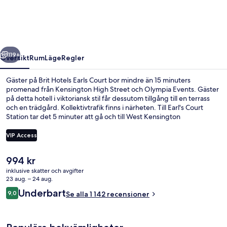
Court
regående
Nästa
119+
Översikt
Rum
Läge
Regler
Gäster på Brit Hotels Earls Court bor mindre än 15 minuters
promenad från Kensington High Street och Olympia Events. Gäster
på detta hotell i viktoriansk stil får dessutom tillgång till en terrass
och en trädgård. Kollektivtrafik finns i närheten. Till Earl's Court
Station tar det 5 minuter att gå och till West Kensington
Underground Station är det 9 minuter.
VIP Access
Det
994 kr
Boendets fasad
nuvarande
inklusive skatter och avgifter
priset
23 aug. – 24 aug.
är
Recensioner
Underbart
9,0
Se alla 1 142 recensioner
994 kr
9,0 av 10,