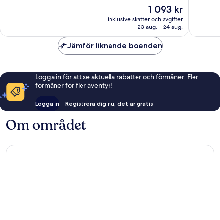
Bra,
2 515 re
Priset
1 093 kr
3 799 recensioner
är
inklusive skatter och avgifter
1 093 kr
23 aug. – 24 aug.
Jämför liknande boenden
Logga in för att se aktuella rabatter och förmåner. Fler
förmåner för fler äventyr!
Logga in
Registrera dig nu, det är gratis
Om området